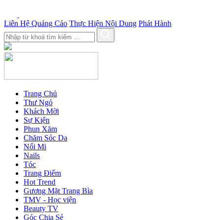
Liên Hệ Quảng Cáo
Thực Hiện Nội Dung
Phát Hành
Trang Chủ
Thư Ngỏ
Khách Mời
Sự Kiện
Phun Xăm
Chăm Sóc Da
Nối Mi
Nails
Tóc
Trang Điểm
Hot Trend
Gương Mặt Trang Bìa
TMV - Học viện
Beauty TV
Góc Chia Sẻ