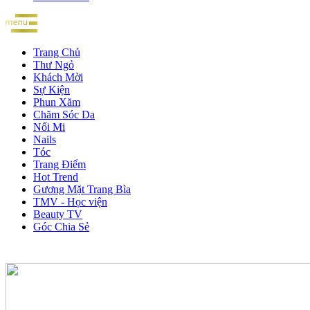
Trang Chủ
Thư Ngỏ
Khách Mời
Sự Kiện
Phun Xăm
Chăm Sóc Da
Nối Mi
Nails
Tóc
Trang Điểm
Hot Trend
Gương Mặt Trang Bìa
TMV - Học viện
Beauty TV
Góc Chia Sẻ