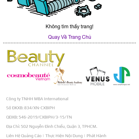
Không tìm thấy trang!
Quay Về Trang Chủ
Công ty TNHH MBA International
Số ĐKXB: 834/XN-CXBIPH
QĐXB: 546-2019/CXBIPH/3-15/TN
Địa Chỉ: 502 Nguyễn Đình Chiểu, Quận 3, TPHCM.
Liên Hệ Quảng Cáo |
Thực Hiện Nội Dung |
Phát Hành