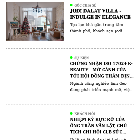
cái tên gắn liền với sự bình yên
GÓC CHIA SẺ
và sức khỏe. Với tấm lòng nhân
𝐉𝐎𝐃I 𝐃𝐀𝐋A𝐓 𝐕𝐈𝐋𝐋𝐀 -
ái và sự kiên trì, cô đã và đang
𝐈𝐍𝐃𝐔𝐋𝐆𝐄 𝐈𝐍 𝐄𝐋𝐄𝐆𝐀𝐍𝐂𝐄
tiếp tục hành […]
Tọa lạc khá gần trung tâm
thành phố, khách sạn Jodi
Dalat Villa được đánh giá một
trong những khách sạn đẹp ở
Đà Lạt, với view ngắm toàn
cảnh núi Langbiang và hồ Than
SỰ KIỆN
Thở. Jodi Dalat Villa là một
CHỨNG NHẬN ISO 17024 K-
điểm đến lý tưởng cho những
BEAUTY - MỞ CÁNH CỬA
ai yêu thích kiến trúc độc đáo
TỚI HỘI ĐỒNG THẨM ĐỊNH
và […]
VÀ HỘI ĐỒNG ĐÀO TẠO
Ngành công nghiệp làm đẹp
đang phát triển mạnh mẽ, việc
sở hữu một chứng nhận uy tín
không chỉ giúp nâng cao tay
nghề mà còn mở ra nhiều cơ
KHÁCH MỜI
hội nghề nghiệp đáng giá. Một
NHIỆM KỲ RỰC RỠ CỦA
trong những chứng nhận nổi
ÔNG TRẦN VĂN LẬT, CHỦ
bật và được đánh giá cao hiện
TỊCH CHI HỘI CLB SỨC
nay là chúng nhận ISO 17024
KHỎE SẮC ĐẸP VIỆT NAM
Dưới sự lãnh đạo tài tình và
[…]