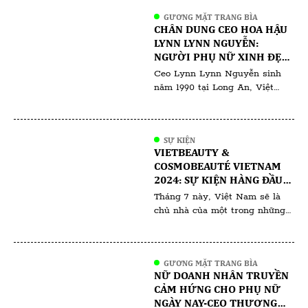
ai đam mê nghệ thuật làm nail,
GƯƠNG MẶT TRANG BÌA
từ tiệm nail chuyên nghiệp đến
CHÂN DUNG CEO HOA HẬU
những người yêu thích làm nail
LYNN LYNN NGUYỄN:
tại nhà. Với cam kết về chất
NGƯỜI PHỤ NỮ XINH ĐẸP,
lượng sản phẩm, giá cả […]
TÀI NĂNG VÀ THÀNH ĐẠT
Ceo Lynn Lynn Nguyễn sinh
năm 1990 tại Long An, Việt
Nam. Xuất thân từ gia đình
khó khăn thiếu thốn đã kiến
tạo nên một cô gái với ngoại
SỰ KIỆN
hình mảnh mai yếu đuối nhưng
VIETBEAUTY &
nội lực đầy nhiệt huyết, quyết
COSMOBEAUTÉ VIETNAM
tâm học tập vượt qua khó
2024: SỰ KIỆN HÀNG ĐẦU
khăn, thách thức mong muốn
VỀ THẨM MỸ VÀ LÀM ĐẸP
Tháng 7 này, Việt Nam sẽ là
xây dựng […]
chủ nhà của một trong những
sự kiện làm đẹp được mong đợi
nhất trong năm: Vietbeauty &
Cosmobeauté Vietnam 2024. Sự
GƯƠNG MẶT TRANG BÌA
kiện này do Informa Markets
NỮ DOANH NHÂN TRUYỀN
tổ chức, sẽ diễn ra tại Trung
CẢM HỨNG CHO PHỤ NỮ
tâm Triển lãm và Hội nghị Sài
NGÀY NAY-CEO THƯƠNG
Gòn (SECC) tại Thành phố Hồ