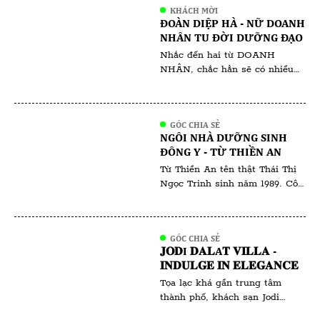
KHÁCH MỜI
mà cô đã gặt hái ngay từ khi
ĐOÀN DIỆP HÀ - NỮ DOANH
còn ngồi trên ghế giảng đường.
NHÂN TU ĐỜI DƯỠNG ĐẠO
Với vai trò là gương mặt đại
Nhắc đến hai từ DOANH
diện cho […]
NHÂN, chắc hẳn sẽ có nhiều
người ngưỡng mộ, bên cạnh đó
cũng không ít những lời chê
bai. Người ta nói rằng, dân
GÓC CHIA SẺ
kinh doanh thời bây giờ làm
NGÔI NHÀ DƯỠNG SINH
thật ăn thật thì ít mà chiêu trò
ĐÔNG Y - TỪ THIỀN AN
thu lợi về mình thì nhiều không
Từ Thiền An tên thật Thái Thị
đếm xuể. Tất nhiên, đã […]
Ngọc Trinh sinh năm 1989. Cô
sinh ra và lớn lên tại Bà Rịa
Vũng Tàu. Từ Thiền An là một
cái tên gắn liền với sự bình yên
GÓC CHIA SẺ
và sức khỏe. Với tấm lòng nhân
𝐉𝐎𝐃I 𝐃𝐀𝐋A𝐓 𝐕𝐈𝐋𝐋𝐀 -
ái và sự kiên trì, cô đã và đang
𝐈𝐍𝐃𝐔𝐋𝐆𝐄 𝐈𝐍 𝐄𝐋𝐄𝐆𝐀𝐍𝐂𝐄
tiếp tục hành […]
Tọa lạc khá gần trung tâm
thành phố, khách sạn Jodi
Dalat Villa được đánh giá một