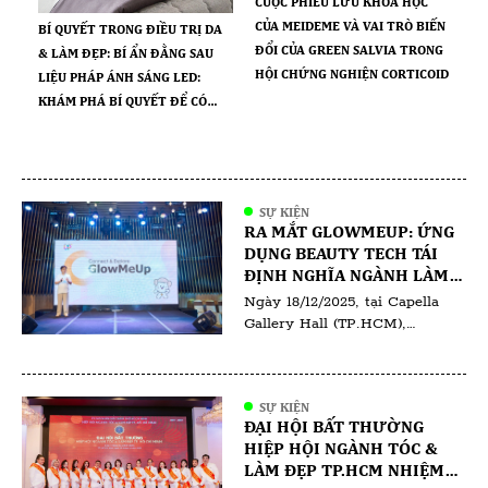
CUỘC PHIÊU LƯU KHOA HỌC
CỦA MEIDEME VÀ VAI TRÒ BIẾN
BÍ QUYẾT TRONG ĐIỀU TRỊ DA
ĐỔI CỦA GREEN SALVIA TRONG
& LÀM ĐẸP: BÍ ẨN ĐẰNG SAU
HỘI CHỨNG NGHIỆN CORTICOID
LIỆU PHÁP ÁNH SÁNG LED:
KHÁM PHÁ BÍ QUYẾT ĐỂ CÓ
LÀN DA RẠNG RỠ
SỰ KIỆN
RA MẮT GLOWMEUP: ỨNG
DỤNG BEAUTY TECH TÁI
ĐỊNH NGHĨA NGÀNH LÀM
ĐẸP TẠI VIỆT NAM
Ngày 18/12/2025, tại Capella
Gallery Hall (TP.HCM),
GlowMeUp đã chính thức tổ
chức sự kiện ra mắt ứng dụng
GlowMeUp, đánh dấu bước tiến
SỰ KIỆN
quan trọng trong việc ứng
ĐẠI HỘI BẤT THƯỜNG
dụng công nghệ vào ngành làm
HIỆP HỘI NGÀNH TÓC &
đẹp và chăm sóc sức khỏe tại
LÀM ĐẸP TP.HCM NHIỆM
Việt Nam. Sự kiện quy tụ các