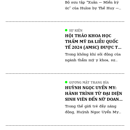
Bộ sưu tập “Xuân – Miền ký
[…]
ức” của Hulos by Thế Huy –
Hải Long không chỉ là một tác
phẩm thời trang mà còn là
hành trình đưa ta trở về với Tết
SỰ KIỆN
xưa – nơi những giá trị truyền
HỘI THẢO KHOA HỌC
thống hòa quyện cùng ký ức
THẨM MỸ DA LIỄU QUỐC
thân thương. Qua từng đường
TẾ 2024 (AMSC) ĐƯỢC TỔ
nét, chất […]
CHỨC TẠI KUALA LUMPUR
Trong không khí sôi động của
(MALAYSIA)
ngành thẩm mỹ y khoa, sự
kiện AMSC 2024 tại Malaysia
đang là tâm điểm chú ý của
các chuyên gia và người yêu
GƯƠNG MẶT TRANG BÌA
làm đẹp. Với sự tham gia của
HUỲNH NGỌC UYỂN MY:
hàng trăm chuyên gia hàng
HÀNH TRÌNH TỪ ĐẠI DIỆN
đầu đến từ khắp nơi trên thế
SINH VIÊN ĐẾN NỮ DOANH
giới, hội nghị hứa hẹn mang […]
NHÂN ĐA TÀI
Trong thế giới trẻ đầy năng
động, Huỳnh Ngọc Uyển My
nổi bật không chỉ bởi vẻ đẹp
rạng ngời mà còn bởi tinh thần
học hỏi và sự nghiệp ấn tượng