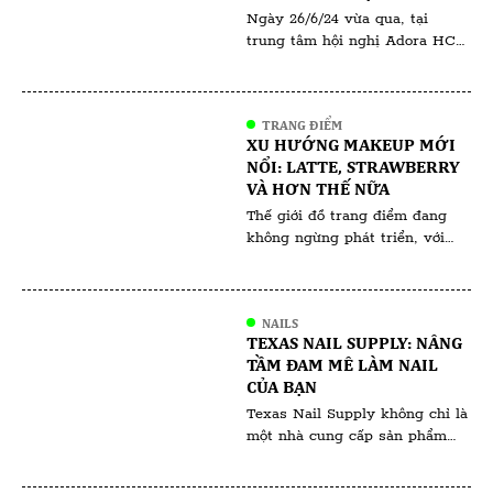
Ngày 26/6/24 vừa qua, tại
đánh giá cao bởi tầm […]
trung tâm hội nghị Adora HCM
đã diễn ra sự kiện “ Người Làm
Đẹp Hiểu Ngành Làm Đẹp “ do
Thanh Thiên và Phượng Tara tổ
TRANG ĐIỂM
chức , quy tụ hàng trăm
XU HƯỚNG MAKEUP MỚI
chuyên gia , khách mời và học
NỔI: LATTE, STRAWBERRY
viên đến từ khắp nơi trong và
VÀ HƠN THẾ NỮA
ngoài nước. Sự […]
Thế giới đồ trang điểm đang
không ngừng phát triển, với
các xu hướng thường phản ánh
những thay đổi văn hóa và giá
trị xã hội rộng lớn hơn. Các xu
NAILS
hướng trang điểm gần đây như
TEXAS NAIL SUPPLY: NÂNG
Latte Makeup, Strawberry
TẦM ĐAM MÊ LÀM NAIL
Makeup và những xu hướng
CỦA BẠN
khác không chỉ mang tính
Texas Nail Supply không chỉ là
thẩm mỹ; chúng còn […]
một nhà cung cấp sản phẩm
nail thông thường, mà còn là
điểm đến lý tưởng cho những