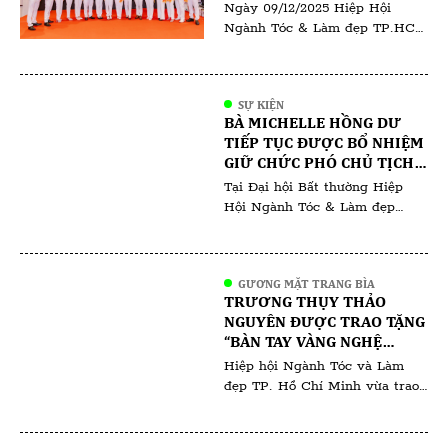
KỲ I (2025–2030)
Ngày 09/12/2025 Hiệp Hội
doanh nghiệp làm đẹp, đối tác
Ngành Tóc & Làm đẹp TP.HCM
[…]
đã tổ chức Đại hội Bất thường
lần thứ I – nhiệm kỳ 2025–
2030. Đại hội có sự tham dự
SỰ KIỆN
của đông đảo hội viên, các
BÀ MICHELLE HỒNG DƯ
chuyên gia trong ngành cùng
TIẾP TỤC ĐƯỢC BỔ NHIỆM
đại diện salon, học viện đào tạo
GIỮ CHỨC PHÓ CHỦ TỊCH
và doanh nghiệp hoạt động
ĐÀO TẠO NGÀNH LÀM ĐẸP -
Tại Đại hội Bất thường Hiệp
trong lĩnh […]
HIỆP HỘI NGÀNH TÓC &
Hội Ngành Tóc & Làm đẹp
LÀM ĐẸP TP.HCM
TP.HCM nhiệm kỳ 2025–2030,
diễn ra tối 09/12/2025, bà
Michelle Hồng Dư được tín
GƯƠNG MẶT TRANG BÌA
nhiệm bổ nhiệm giữ chức Phó
TRƯƠNG THỤY THẢO
Chủ tịch phụ trách công tác
NGUYÊN ĐƯỢC TRAO TẶNG
đào tạo ngành làm đẹp. Việc bà
“BÀN TAY VÀNG NGHỆ
Michelle Hồng Dư tiếp tục đảm
THUẬT NGÀNH LÀM ĐẸP
Hiệp hội Ngành Tóc và Làm
nhiệm vị trí này […]
VIỆT NAM 2025”
đẹp TP. Hồ Chí Minh vừa trao
tặng danh hiệu “Bàn tay vàng
nghệ thuật ngành làm đẹp Việt
Nam 2025” cho bà Trương Thụy