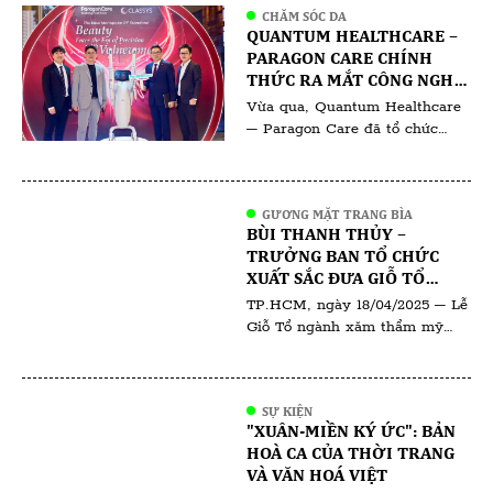
CHĂM SÓC DA
Thảo Nguyên chuyên gia phun
QUANTUM HEALTHCARE –
xăm thẩm mỹ có hơn 10 năm
PARAGON CARE CHÍNH
hoạt động trong lĩnh vực làm
THỨC RA MẮT CÔNG NGHỆ
đẹp. Theo đại diện Hiệp hội, […]
RF ĐƠN CỰC VOLNEWMER:
Vừa qua, Quantum Healthcare
ĐỊNH HÌNH CHUẨN MỰC
– Paragon Care đã tổ chức
MỚI TRONG TRẺ HÓA DA
thành công buổi ra mắt công
nghệ thẩm mỹ mới, thu hút sự
quan tâm của đông đảo chuyên
GƯƠNG MẶT TRANG BÌA
gia da liễu, bác sĩ thẩm mỹ, kỹ
BÙI THANH THỦY –
thuật viên và các đơn vị đối tác
TRƯỞNG BAN TỔ CHỨC
trong ngành. Sự kiện không chỉ
XUẤT SẮC ĐƯA GIỖ TỔ
là màn giới thiệu […]
NGÀNH PHUN XĂM THẨM
TP.HCM, ngày 18/04/2025 – Lễ
MỸ VIỆT NAM 2025 ĐẾN
Giỗ Tổ ngành xăm thẩm mỹ
THÀNH CÔNG VANG DỘI
2025 đã diễn ra trong không
khí trang nghiêm và thiêng
liêng, quy tụ đông đảo chuyên
SỰ KIỆN
gia, nghệ nhân và đơn vị uy tín
"XUÂN-MIỀN KÝ ỨC": BẢN
trong ngành. Đứng sau thành
HOÀ CA CỦA THỜI TRANG
công của sự kiện là Trưởng ban
VÀ VĂN HOÁ VIỆT
tổ chức – bà Bùi Thanh Thủy,