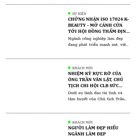
trong những khách sạn đẹp ở
Đà Lạt, với view ngắm toàn
SỰ KIỆN
cảnh núi Langbiang và hồ Than
CHỨNG NHẬN ISO 17024 K-
Thở. Jodi Dalat Villa là một
BEAUTY - MỞ CÁNH CỬA
điểm đến lý tưởng cho những
TỚI HỘI ĐỒNG THẨM ĐỊNH
ai yêu thích kiến trúc độc đáo
VÀ HỘI ĐỒNG ĐÀO TẠO
Ngành công nghiệp làm đẹp
và […]
đang phát triển mạnh mẽ, việc
sở hữu một chứng nhận uy tín
không chỉ giúp nâng cao tay
nghề mà còn mở ra nhiều cơ
KHÁCH MỜI
hội nghề nghiệp đáng giá. Một
NHIỆM KỲ RỰC RỠ CỦA
trong những chứng nhận nổi
ÔNG TRẦN VĂN LẬT, CHỦ
bật và được đánh giá cao hiện
TỊCH CHI HỘI CLB SỨC
nay là chúng nhận ISO 17024
KHỎE SẮC ĐẸP VIỆT NAM
Dưới sự lãnh đạo tài tình và
[…]
(VHBA) TRỰC THUỘC HỘI
tâm huyết của Chủ tịch Trần
DOANH NHÂN TƯ VIỆT
Văn Lật trong suốt thời gian
NAM
qua, VHBA đã gặt hái được
nhiều thành công vang dội, góp
KHÁCH MỜI
phần nâng cao sức khỏe và sắc
NGƯỜI LÀM ĐẸP HIỂU
đẹp cho cộng đồng Việt Nam.
NGÀNH LÀM ĐẸP
Chủ tịch Trần Văn Lật được