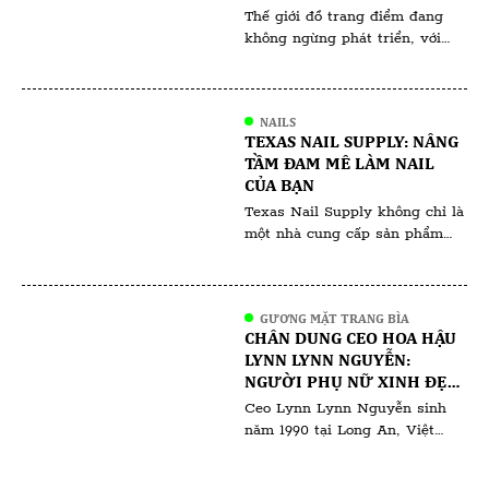
Thế giới đồ trang điểm đang
Corticoid. […]
không ngừng phát triển, với
các xu hướng thường phản ánh
những thay đổi văn hóa và giá
trị xã hội rộng lớn hơn. Các xu
NAILS
hướng trang điểm gần đây như
TEXAS NAIL SUPPLY: NÂNG
Latte Makeup, Strawberry
TẦM ĐAM MÊ LÀM NAIL
Makeup và những xu hướng
CỦA BẠN
khác không chỉ mang tính
Texas Nail Supply không chỉ là
thẩm mỹ; chúng còn […]
một nhà cung cấp sản phẩm
nail thông thường, mà còn là
điểm đến lý tưởng cho những
ai đam mê nghệ thuật làm nail,
GƯƠNG MẶT TRANG BÌA
từ tiệm nail chuyên nghiệp đến
CHÂN DUNG CEO HOA HẬU
những người yêu thích làm nail
LYNN LYNN NGUYỄN:
tại nhà. Với cam kết về chất
NGƯỜI PHỤ NỮ XINH ĐẸP,
lượng sản phẩm, giá cả […]
TÀI NĂNG VÀ THÀNH ĐẠT
Ceo Lynn Lynn Nguyễn sinh
năm 1990 tại Long An, Việt
Nam. Xuất thân từ gia đình
khó khăn thiếu thốn đã kiến