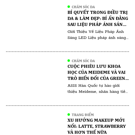
Thanh Thiên và Phượng Tara tổ
CHĂM SÓC DA
chức , quy tụ hàng trăm
BÍ QUYẾT TRONG ĐIỀU TRỊ
chuyên gia , khách mời và học
DA & LÀM ĐẸP: BÍ ẨN ĐẰNG
viên đến từ khắp nơi trong và
SAU LIỆU PHÁP ÁNH SÁNG
ngoài nước. Sự […]
LED: KHÁM PHÁ BÍ QUYẾT
Giới Thiệu Về Liệu Pháp Ánh
ĐỂ CÓ LÀN DA RẠNG RỠ
Sáng LED Liệu pháp ánh sáng
LED đã tạo nên một cuộc cách
mạng trong việc chăm sóc da,
thu hút cả ngành công nghiệp
CHĂM SÓC DA
làm đẹp và người tiêu dùng.
CUỘC PHIÊU LƯU KHOA
Phương pháp không xâm lấn
HỌC CỦA MEIDEME VÀ VAI
này sử dụng các bước sóng ánh
TRÒ BIẾN ĐỔI CỦA GREEN
sáng đặc thù để giải quyết […]
SALVIA TRONG HỘI CHỨNG
ASIS Hàn Quốc tự hào giới
NGHIỆN CORTICOID
thiệu Meideme, nhãn hàng tiên
phong trong lĩnh vực chăm sóc
da của Hàn Quốc, bắt tay vào
cuộc phiêu lưu khoa học cùng
TRANG ĐIỂM
với chuyên gia điều chế và một
XU HƯỚNG MAKEUP MỚI
nhòm khách hàng người Việt
NỔI: LATTE, STRAWBERRY
đang tìm cách giải quyết bệnh
VÀ HƠN THẾ NỮA
lý mãn tính do phụ thuộc