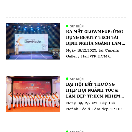
SỰ KIỆN
RA MẮT GLOWMEUP: ỨNG
DỤNG BEAUTY TECH TÁI
ĐỊNH NGHĨA NGÀNH LÀM
ĐẸP TẠI VIỆT NAM
Ngày 18/12/2025, tại Capella
Gallery Hall (TP.HCM),
GlowMeUp đã chính thức tổ
chức sự kiện ra mắt ứng dụng
GlowMeUp, đánh dấu bước tiến
SỰ KIỆN
quan trọng trong việc ứng
ĐẠI HỘI BẤT THƯỜNG
dụng công nghệ vào ngành làm
HIỆP HỘI NGÀNH TÓC &
đẹp và chăm sóc sức khỏe tại
LÀM ĐẸP TP.HCM NHIỆM
Việt Nam. Sự kiện quy tụ các
KỲ I (2025–2030)
Ngày 09/12/2025 Hiệp Hội
doanh nghiệp làm đẹp, đối tác
Ngành Tóc & Làm đẹp TP.HCM
[…]
đã tổ chức Đại hội Bất thường
lần thứ I – nhiệm kỳ 2025–
2030. Đại hội có sự tham dự
SỰ KIỆN