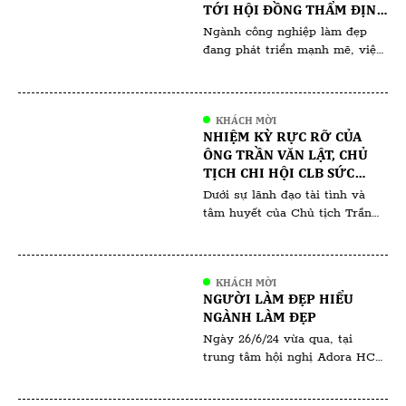
ai yêu thích kiến trúc độc đáo
TỚI HỘI ĐỒNG THẨM ĐỊNH
và […]
VÀ HỘI ĐỒNG ĐÀO TẠO
Ngành công nghiệp làm đẹp
đang phát triển mạnh mẽ, việc
sở hữu một chứng nhận uy tín
không chỉ giúp nâng cao tay
nghề mà còn mở ra nhiều cơ
KHÁCH MỜI
hội nghề nghiệp đáng giá. Một
NHIỆM KỲ RỰC RỠ CỦA
trong những chứng nhận nổi
ÔNG TRẦN VĂN LẬT, CHỦ
bật và được đánh giá cao hiện
TỊCH CHI HỘI CLB SỨC
nay là chúng nhận ISO 17024
KHỎE SẮC ĐẸP VIỆT NAM
Dưới sự lãnh đạo tài tình và
[…]
(VHBA) TRỰC THUỘC HỘI
tâm huyết của Chủ tịch Trần
DOANH NHÂN TƯ VIỆT
Văn Lật trong suốt thời gian
NAM
qua, VHBA đã gặt hái được
nhiều thành công vang dội, góp
KHÁCH MỜI
phần nâng cao sức khỏe và sắc
NGƯỜI LÀM ĐẸP HIỂU
đẹp cho cộng đồng Việt Nam.
NGÀNH LÀM ĐẸP
Chủ tịch Trần Văn Lật được
Ngày 26/6/24 vừa qua, tại
đánh giá cao bởi tầm […]
trung tâm hội nghị Adora HCM
đã diễn ra sự kiện “ Người Làm
Đẹp Hiểu Ngành Làm Đẹp “ do