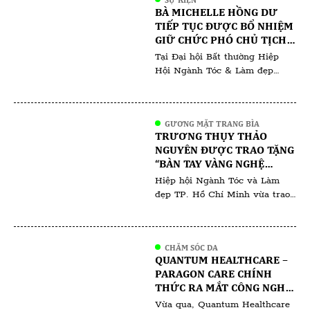
của đông đảo hội viên, các
BÀ MICHELLE HỒNG DƯ
chuyên gia trong ngành cùng
TIẾP TỤC ĐƯỢC BỔ NHIỆM
đại diện salon, học viện đào tạo
GIỮ CHỨC PHÓ CHỦ TỊCH
và doanh nghiệp hoạt động
ĐÀO TẠO NGÀNH LÀM ĐẸP -
Tại Đại hội Bất thường Hiệp
trong lĩnh […]
HIỆP HỘI NGÀNH TÓC &
Hội Ngành Tóc & Làm đẹp
LÀM ĐẸP TP.HCM
TP.HCM nhiệm kỳ 2025–2030,
diễn ra tối 09/12/2025, bà
Michelle Hồng Dư được tín
GƯƠNG MẶT TRANG BÌA
nhiệm bổ nhiệm giữ chức Phó
TRƯƠNG THỤY THẢO
Chủ tịch phụ trách công tác
NGUYÊN ĐƯỢC TRAO TẶNG
đào tạo ngành làm đẹp. Việc bà
“BÀN TAY VÀNG NGHỆ
Michelle Hồng Dư tiếp tục đảm
THUẬT NGÀNH LÀM ĐẸP
Hiệp hội Ngành Tóc và Làm
nhiệm vị trí này […]
VIỆT NAM 2025”
đẹp TP. Hồ Chí Minh vừa trao
tặng danh hiệu “Bàn tay vàng
nghệ thuật ngành làm đẹp Việt
Nam 2025” cho bà Trương Thụy
CHĂM SÓC DA
Thảo Nguyên chuyên gia phun
QUANTUM HEALTHCARE –
xăm thẩm mỹ có hơn 10 năm
PARAGON CARE CHÍNH
hoạt động trong lĩnh vực làm
THỨC RA MẮT CÔNG NGHỆ
đẹp. Theo đại diện Hiệp hội, […]
RF ĐƠN CỰC VOLNEWMER:
Vừa qua, Quantum Healthcare