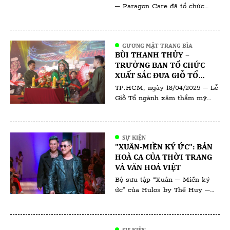
ĐỊNH HÌNH CHUẨN MỰC
– Paragon Care đã tổ chức
MỚI TRONG TRẺ HÓA DA
thành công buổi ra mắt công
nghệ thẩm mỹ mới, thu hút sự
quan tâm của đông đảo chuyên
GƯƠNG MẶT TRANG BÌA
gia da liễu, bác sĩ thẩm mỹ, kỹ
BÙI THANH THỦY –
thuật viên và các đơn vị đối tác
TRƯỞNG BAN TỔ CHỨC
trong ngành. Sự kiện không chỉ
XUẤT SẮC ĐƯA GIỖ TỔ
là màn giới thiệu […]
NGÀNH PHUN XĂM THẨM
TP.HCM, ngày 18/04/2025 – Lễ
MỸ VIỆT NAM 2025 ĐẾN
Giỗ Tổ ngành xăm thẩm mỹ
THÀNH CÔNG VANG DỘI
2025 đã diễn ra trong không
khí trang nghiêm và thiêng
liêng, quy tụ đông đảo chuyên
SỰ KIỆN
gia, nghệ nhân và đơn vị uy tín
"XUÂN-MIỀN KÝ ỨC": BẢN
trong ngành. Đứng sau thành
HOÀ CA CỦA THỜI TRANG
công của sự kiện là Trưởng ban
VÀ VĂN HOÁ VIỆT
tổ chức – bà Bùi Thanh Thủy,
Bộ sưu tập “Xuân – Miền ký
[…]
ức” của Hulos by Thế Huy –
Hải Long không chỉ là một tác
phẩm thời trang mà còn là
hành trình đưa ta trở về với Tết
SỰ KIỆN