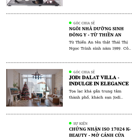
người ngưỡng mộ, bên cạnh đó
cũng không ít những lời chê
bai. Người ta nói rằng, dân
kinh doanh thời bây giờ làm
GÓC CHIA SẺ
NGÔI NHÀ DƯỠNG SINH
thật ăn thật thì ít mà chiêu trò
ĐÔNG Y - TỪ THIỀN AN
thu lợi về mình thì nhiều không
đếm xuể. Tất nhiên, đã […]
Từ Thiền An tên thật Thái Thị
Ngọc Trinh sinh năm 1989. Cô
sinh ra và lớn lên tại Bà Rịa
Vũng Tàu. Từ Thiền An là một
cái tên gắn liền với sự bình yên
GÓC CHIA SẺ
và sức khỏe. Với tấm lòng nhân
𝐉𝐎𝐃I 𝐃𝐀𝐋A𝐓 𝐕𝐈𝐋𝐋𝐀 -
ái và sự kiên trì, cô đã và đang
𝐈𝐍𝐃𝐔𝐋𝐆𝐄 𝐈𝐍 𝐄𝐋𝐄𝐆𝐀𝐍𝐂𝐄
tiếp tục hành […]
Tọa lạc khá gần trung tâm
thành phố, khách sạn Jodi
Dalat Villa được đánh giá một
trong những khách sạn đẹp ở
Đà Lạt, với view ngắm toàn
cảnh núi Langbiang và hồ Than
SỰ KIỆN
Thở. Jodi Dalat Villa là một
CHỨNG NHẬN ISO 17024 K-
điểm đến lý tưởng cho những
BEAUTY - MỞ CÁNH CỬA