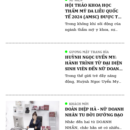
xưa – nơi những giá trị truyền
HỘI THẢO KHOA HỌC
thống hòa quyện cùng ký ức
THẨM MỸ DA LIỄU QUỐC
thân thương. Qua từng đường
TẾ 2024 (AMSC) ĐƯỢC TỔ
nét, chất […]
CHỨC TẠI KUALA LUMPUR
Trong không khí sôi động của
(MALAYSIA)
ngành thẩm mỹ y khoa, sự
kiện AMSC 2024 tại Malaysia
đang là tâm điểm chú ý của
các chuyên gia và người yêu
GƯƠNG MẶT TRANG BÌA
làm đẹp. Với sự tham gia của
HUỲNH NGỌC UYỂN MY:
hàng trăm chuyên gia hàng
HÀNH TRÌNH TỪ ĐẠI DIỆN
đầu đến từ khắp nơi trên thế
SINH VIÊN ĐẾN NỮ DOANH
giới, hội nghị hứa hẹn mang […]
NHÂN ĐA TÀI
Trong thế giới trẻ đầy năng
động, Huỳnh Ngọc Uyển My
nổi bật không chỉ bởi vẻ đẹp
rạng ngời mà còn bởi tinh thần
học hỏi và sự nghiệp ấn tượng
KHÁCH MỜI
mà cô đã gặt hái ngay từ khi
ĐOÀN DIỆP HÀ - NỮ DOANH
còn ngồi trên ghế giảng đường.
NHÂN TU ĐỜI DƯỠNG ĐẠO
Với vai trò là gương mặt đại
Nhắc đến hai từ DOANH
diện cho […]
NHÂN, chắc hẳn sẽ có nhiều