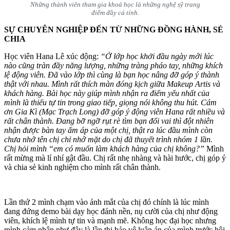
Những thành viên tham gia khoá học là những nghệ sỹ trang
điểm đầy cá tính.
SỰ CHUYÊN NGHIỆP ĐẾN TỪ NHỮNG ĐỒNG HÀNH, SẺ
CHIA
Học viên Hana Lê xúc động:
“Ở lớp học khởi đầu ngày mới lúc
nào cũng tràn đầy năng lượng, những tràng pháo tay, những khích
lệ động viên. Đã vào lớp thì cùng là bạn học nâng đỡ góp ý thành
thật với nhau. Mình rất thích màn đóng kịch giữa Makeup Artis và
khách hàng. Bài học này giúp mình nhận ra điểm yếu nhất của
mình là thiếu tự tin trong giao tiếp, giọng nói không thu hút. Cám
ơn Gia Kì (Mạc Trạch Long) đỡ góp ý động viên Hana rất nhiều và
rất chân thành. Đang bỡ ngỡ rụt rè tìm bạn đổi vai thì đột nhiên
nhận được bàn tay ấm áp của một chị, thật ra lúc đầu mình còn
chưa nhớ tên chị chỉ nhớ mặt do chị đã thuyết trình nhóm 1 lần.
Chị hỏi mình “em có muốn làm khách hàng của chị không?”
Mình
rất mừng mà lí nhí gật đầu. Chị rất nhẹ nhàng và hài hước, chị góp ý
và chia sẻ kinh nghiệm cho mình rất chân thành.
Lần thứ 2 mình chạm vào ánh mắt của chị đó chính là lúc mình
đang đứng demo bài dạy học đánh nền, nụ cười của chị như động
viên, khích lệ mình tự tin và mạnh mẽ. Không học đại học nhưng
mình cảm nhận như đây là lần thi bảo vệ luận án của mình trước hội