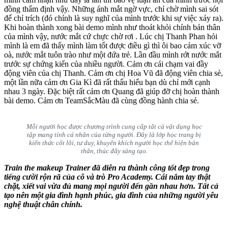
đồng thẩm định vậy. Những ánh mắt ngờ vực, chỉ chờ mình sai sót
để chỉ trích (đó chính là suy nghĩ của mình trước khi sự việc xảy ra).
Khi hoàn thành xong bài demo mình như thoát khỏi chính bản thân
của mình vậy, nước mắt cứ chực chờ rơi . Lúc chị Thanh Phan hỏi
mình là em đã thấy mình làm tốt được điều gì thì ôi bao cảm xúc vỡ
oà, nước mắt tuôn trào như một đứa trẻ. Lần đầu mình rớt nước mắt
trước sự chứng kiến của nhiều người. Cảm ơn cái chạm vai đầy
động viên của chị Thanh. Cảm ơn chị Hoa Vũ đã động viên chia sẻ,
một lần nữa cảm ơn Gia Kì đã rất thấu hiểu bạn dù chỉ mới cạnh
nhau 3 ngày. Đặc biệt rất cảm ơn Quang đã giúp đỡ chị hoàn thành
bài demo. Cảm ơn TeamSắcMàu đã cùng đồng hành chia sẻ.
Mỗi người học được chương trình cung cấp tất cả vật dụng học
tập mang tính cá nhân của từng người. Đây là lớp học trang bị
kiến thức cốt lõi, tư duy, khuyến khích người học thể hiện bản
thân, thúc đẩy sáng tạo.
Train the makeup Trainer đã diễn ra thành công tốt đẹp trong
tiếng cười rộn rã của cô và trò Pro Academy. Cái nắm tay thật
chặt, xiết vai vừa đủ mang mọi người đến gần nhau hơn. Tất cả
tạo nên một gia đình hạnh phúc, gia đình của những người yêu
nghệ thuật chân chính.