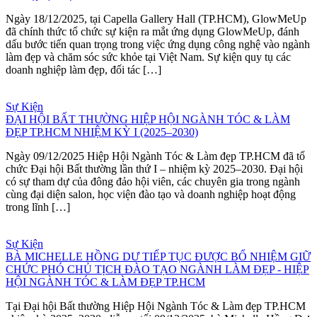
Ngày 18/12/2025, tại Capella Gallery Hall (TP.HCM), GlowMeUp
đã chính thức tổ chức sự kiện ra mắt ứng dụng GlowMeUp, đánh
dấu bước tiến quan trọng trong việc ứng dụng công nghệ vào ngành
làm đẹp và chăm sóc sức khỏe tại Việt Nam. Sự kiện quy tụ các
doanh nghiệp làm đẹp, đối tác […]
Sự Kiện
ĐẠI HỘI BẤT THƯỜNG HIỆP HỘI NGÀNH TÓC & LÀM
ĐẸP TP.HCM NHIỆM KỲ I (2025–2030)
Ngày 09/12/2025 Hiệp Hội Ngành Tóc & Làm đẹp TP.HCM đã tổ
chức Đại hội Bất thường lần thứ I – nhiệm kỳ 2025–2030. Đại hội
có sự tham dự của đông đảo hội viên, các chuyên gia trong ngành
cùng đại diện salon, học viện đào tạo và doanh nghiệp hoạt động
trong lĩnh […]
Sự Kiện
BÀ MICHELLE HỒNG DƯ TIẾP TỤC ĐƯỢC BỔ NHIỆM GIỮ
CHỨC PHÓ CHỦ TỊCH ĐÀO TẠO NGÀNH LÀM ĐẸP - HIỆP
HỘI NGÀNH TÓC & LÀM ĐẸP TP.HCM
Tại Đại hội Bất thường Hiệp Hội Ngành Tóc & Làm đẹp TP.HCM