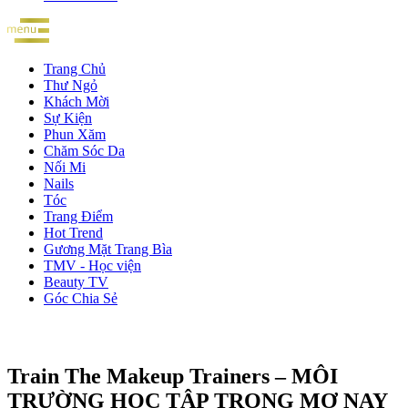
Trang Chủ
Thư Ngỏ
Khách Mời
Sự Kiện
Phun Xăm
Chăm Sóc Da
Nối Mi
Nails
Tóc
Trang Điểm
Hot Trend
Gương Mặt Trang Bìa
TMV - Học viện
Beauty TV
Góc Chia Sẻ
Train The Makeup Trainers – MÔI
TRƯỜNG HỌC TẬP TRONG MƠ NAY