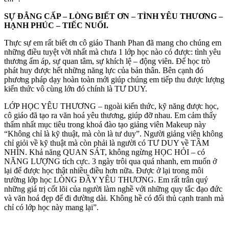
SỰ ĐẲNG CẤP – LÒNG BIẾT ƠN – TÌNH YÊU THƯƠNG –
HẠNH PHÚC – TIẾC NUỐI.
Thực sự em rất biết ơn cô giáo Thanh Phan đã mang cho chúng em
những điều tuyệt vời nhất mà chưa 1 lớp học nào có được: tình yêu
thương ấm áp, sự quan tâm, sự khích lệ – động viên. Để học trò
phát huy được hết những năng lực của bản thân. Bên cạnh đó
phương pháp dạy hoàn toàn mới giúp chúng em tiếp thu được lượng
kiến thức vô cùng lớn đó chính là TƯ DUY.
LỚP HỌC YÊU THƯƠNG – ngoài kiến thức, kỹ năng được học,
cô giáo đã tạo ra văn hoá yêu thương, giúp đỡ nhau. Em cảm thấy
thấm nhất mục tiêu trong khoá đào tạo giảng viên Makeup này
“Không chỉ là kỹ thuật, mà còn là tư duy”. Người giảng viên không
chỉ giỏi về kỹ thuật mà còn phải là người có TƯ DUY về TẦM
NHÌN. Khả năng QUAN SÁT, không ngừng HỌC HỎI – có
NĂNG LƯỢNG tích cực. 3 ngày trôi qua quá nhanh, em muốn ở
lại để được học thật nhiều điều hơn nữa. Được ở lại trong môi
trường lớp học LÒNG ĐẦY YÊU THƯƠNG. Em rất trân quý
những giá trị cốt lõi của người làm nghề với những quy tắc đạo đức
và văn hoá đẹp để đi đường dài. Không hề có đối thủ cạnh tranh mà
chỉ có lớp học này mang lại”.