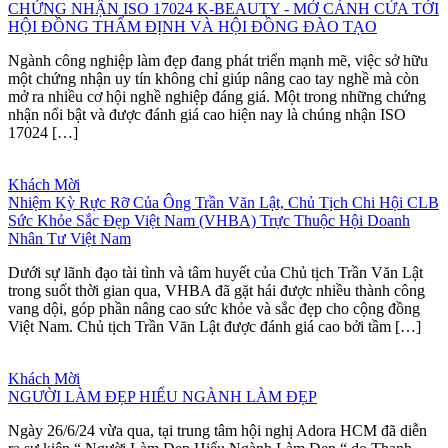
CHỨNG NHẬN ISO 17024 K-BEAUTY - MỞ CÁNH CỬA TỚI
HỘI ĐỒNG THẨM ĐỊNH VÀ HỘI ĐỒNG ĐÀO TẠO
Ngành công nghiệp làm đẹp đang phát triển mạnh mẽ, việc sở hữu
một chứng nhận uy tín không chỉ giúp nâng cao tay nghề mà còn
mở ra nhiều cơ hội nghề nghiệp đáng giá. Một trong những chứng
nhận nổi bật và được đánh giá cao hiện nay là chúng nhận ISO
17024 […]
Khách Mời
Nhiệm Kỳ Rực Rỡ Của Ông Trần Văn Lật, Chủ Tịch Chi Hội CLB
Sức Khỏe Sắc Đẹp Việt Nam (VHBA) Trực Thuộc Hội Doanh
Nhân Tư Việt Nam
Dưới sự lãnh đạo tài tình và tâm huyết của Chủ tịch Trần Văn Lật
trong suốt thời gian qua, VHBA đã gặt hái được nhiều thành công
vang dội, góp phần nâng cao sức khỏe và sắc đẹp cho cộng đồng
Việt Nam. Chủ tịch Trần Văn Lật được đánh giá cao bởi tầm […]
Khách Mời
NGƯỜI LÀM ĐẸP HIỂU NGÀNH LÀM ĐẸP
Ngày 26/6/24 vừa qua, tại trung tâm hội nghị Adora HCM đã diễn