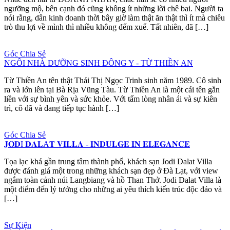
ngưỡng mộ, bên cạnh đó cũng không ít những lời chê bai. Người ta
nói rằng, dân kinh doanh thời bây giờ làm thật ăn thật thì ít mà chiêu
trò thu lợi về mình thì nhiều không đếm xuể. Tất nhiên, đã […]
Góc Chia Sẻ
NGÔI NHÀ DƯỠNG SINH ĐÔNG Y - TỪ THIỀN AN
Từ Thiền An tên thật Thái Thị Ngọc Trinh sinh năm 1989. Cô sinh
ra và lớn lên tại Bà Rịa Vũng Tàu. Từ Thiền An là một cái tên gắn
liền với sự bình yên và sức khỏe. Với tấm lòng nhân ái và sự kiên
trì, cô đã và đang tiếp tục hành […]
Góc Chia Sẻ
𝐉𝐎𝐃I 𝐃𝐀𝐋A𝐓 𝐕𝐈𝐋𝐋𝐀 - 𝐈𝐍𝐃𝐔𝐋𝐆𝐄 𝐈𝐍 𝐄𝐋𝐄𝐆𝐀𝐍𝐂𝐄
Tọa lạc khá gần trung tâm thành phố, khách sạn Jodi Dalat Villa
được đánh giá một trong những khách sạn đẹp ở Đà Lạt, với view
ngắm toàn cảnh núi Langbiang và hồ Than Thở. Jodi Dalat Villa là
một điểm đến lý tưởng cho những ai yêu thích kiến trúc độc đáo và
[…]
Sự Kiện