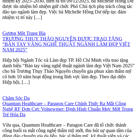
nhiệm kỳ 2025–2030, diễn ra tối 09/12/2025, bà Michelle Hồng Dư
được tín nhiệm bổ nhiệm giữ chức Phó Chủ tịch phụ trách công tác
đào tạo ngành làm đẹp. Việc bà Michelle Hồng Dư tiếp tục đảm
nhiệm vị trí này […]
Gương Mặt Trang Bìa
TRƯƠNG THỤY THẢO NGUYÊN ĐƯỢC TRAO TẶNG
“BÀN TAY VÀNG NGHỆ THUẬT NGÀNH LÀM ĐẸP VIỆT
NAM 2025”
Hiệp hội Ngành Tóc và Làm đẹp TP. Hồ Chí Minh vừa trao tặng
danh hiệu “Bàn tay vàng nghệ thuật ngành làm đẹp Việt Nam 2025”
cho bà Trương Thụy Thảo Nguyên chuyên gia phun xăm thẩm mỹ
có hơn 10 năm hoạt động trong lĩnh vực làm đẹp. Theo đại diện
Hiệp hội, […]
Chăm Sóc Da
Quantum Healthcare – Paragon Care Chính Thức Ra Mắt Công
Nghệ RF Đơn Cực Volnewmer: Định Hình Chuẩn Mực Mới Trong
Trẻ Hóa Da
Vừa qua, Quantum Healthcare – Paragon Care đã tổ chức thành
công buổi ra mắt công nghệ thẩm mỹ mới, thu hút sự quan tâm của
đông đảo chuyên gia da liễu, bác sĩ thẩm mỹ, kỹ thuật viên và các