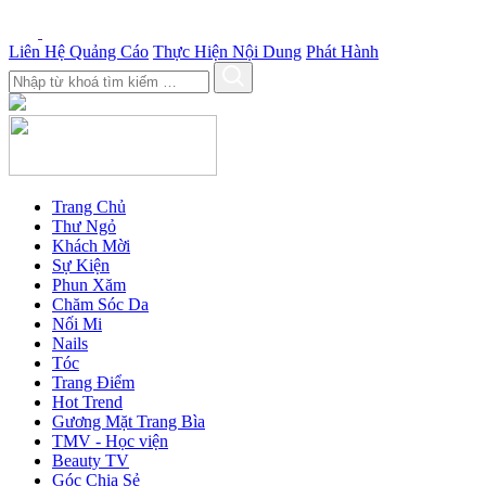
Liên Hệ Quảng Cáo
Thực Hiện Nội Dung
Phát Hành
Trang Chủ
Thư Ngỏ
Khách Mời
Sự Kiện
Phun Xăm
Chăm Sóc Da
Nối Mi
Nails
Tóc
Trang Điểm
Hot Trend
Gương Mặt Trang Bìa
TMV - Học viện
Beauty TV
Góc Chia Sẻ