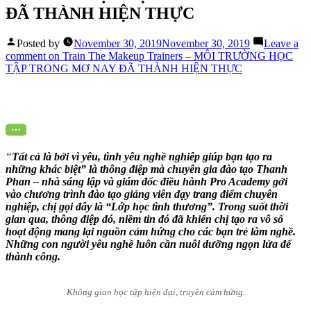
ĐÃ THÀNH HIỆN THỰC
Posted by
November 30, 2019
November 30, 2019
Leave a
comment
on Train The Makeup Trainers – MÔI TRƯỜNG HỌC
TẬP TRONG MƠ NAY ĐÃ THÀNH HIỆN THỰC
“
Tất cả là bởi vì yêu, tình yêu nghề nghiêp giúp bạn tạo ra
những khác biệt” là thông điệp mà chuyên gia đào tạo Thanh
Phan – nhà sáng lập và giám đốc điều hành Pro Academy gởi
vào chương trình đào tạo giảng viên dạy trang điểm chuyên
nghiệp, chị gọi đây là “Lớp học tình thương”. Trong suốt thời
gian qua, thông điệp đó, niềm tin đó đã khiến chị tạo ra vô số
hoạt động mang lại nguồn cảm hứng cho các bạn trẻ làm nghề.
Những con người yêu nghề luôn cần nuôi dưỡng ngọn lửa để
thành công.
Không gian học tập hiện đại, truyền cảm hứng.