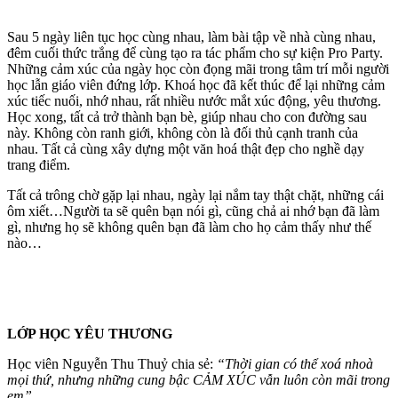
Sau 5 ngày liên tục học cùng nhau, làm bài tập về nhà cùng nhau,
đêm cuối thức trắng để cùng tạo ra tác phẩm cho sự kiện Pro Party.
Những cảm xúc của ngày học còn đọng mãi trong tâm trí mỗi người
học lẫn giáo viên đứng lớp. Khoá học đã kết thúc để lại những cảm
xúc tiếc nuối, nhớ nhau, rất nhiều nước mắt xúc động, yêu thương.
Học xong, tất cả trở thành bạn bè, giúp nhau cho con đường sau
này. Không còn ranh giới, không còn là đối thủ cạnh tranh của
nhau. Tất cả cùng xây dựng một văn hoá thật đẹp cho nghề dạy
trang điểm.
Tất cả trông chờ gặp lại nhau, ngày lại nắm tay thật chặt, những cái
ôm xiết…Người ta sẽ quên bạn nói gì, cũng chả ai nhớ bạn đã làm
gì, nhưng họ sẽ không quên bạn đã làm cho họ cảm thấy như thế
nào…
LỚP HỌC YÊU THƯƠNG
Học viên Nguyễn Thu Thuỷ chia sẻ:
“Thời gian có thể xoá nhoà
mọi thứ, nhưng những cung bậc CẢM XÚC vẫn luôn còn mãi trong
em”.