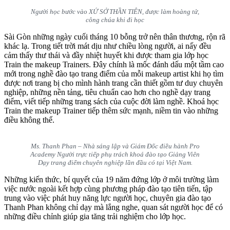
Người học bước vào XỨ SỞ THẦN TIÊN, được làm hoàng tử,
công chúa khi đi học
Sài Gòn những ngày cuối tháng 10 bỗng trở nên thân thương, rộn rã
khác lạ. Trong tiết trời mát dịu như chiều lòng người, ai nấy đều
cảm thấy thư thái và đầy nhiệt huyết khi được tham gia lớp học
Train the makeup Trainers. Đây chính là mốc đánh dấu một tầm cao
mới trong nghề đào tạo trang điểm của mỗi makeup artist khi họ tìm
được nơi trang bị cho mình hành trang cần thiết gồm tư duy chuyên
nghiệp, những nền tảng, tiêu chuẩn cao hơn cho nghề dạy trang
điểm, viết tiếp những trang sách của cuộc đời làm nghề. Khoá học
Train the makeup Trainer tiếp thêm sức mạnh, niềm tin vào những
điều không thể.
Ms. Thanh Phan – Nhà sáng lập và Giám Đốc điều hành Pro
Academy Người trực tiếp phụ trách khoá đào tạo Giảng Viên
Dạy trang điểm chuyên nghiệp lần đầu có tại Việt Nam.
Những kiến thức, bí quyết của 19 năm đứng lớp ở môi trường làm
việc nước ngoài kết hợp cùng phương pháp đào tạo tiên tiến, tập
trung vào việc phát huy năng lực người học, chuyên gia đào tạo
Thanh Phan không chỉ dạy mà lắng nghe, quan sát người học để có
những điều chỉnh giúp gia tăng trải nghiệm cho lớp học.