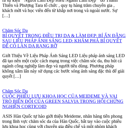
ra sự kiện “ Người Làm Đẹp Hiểu Ngành Làm Đẹp “ do Thanh
Thiên và Phượng Tara tổ chức , quy tụ hàng trăm chuyên gia ,
khách mời và học viên đến từ khắp nơi trong và ngoài nước. Sự
[…]
Chăm Sóc Da
BÍ QUYẾT TRONG ĐIỀU TRỊ DA & LÀM ĐẸP: BÍ ẨN ĐẰNG
SAU LIỆU PHÁP ÁNH SÁNG LED: KHÁM PHÁ BÍ QUYẾT
ĐỂ CÓ LÀN DA RẠNG RỠ
Giới Thiệu Về Liệu Pháp Ánh Sáng LED Liệu pháp ánh sáng LED
đã tạo nên một cuộc cách mạng trong việc chăm sóc da, thu hút cả
ngành công nghiệp làm đẹp và người tiêu dùng. Phương pháp
không xâm lấn này sử dụng các bước sóng ánh sáng đặc thù để giải
quyết […]
Chăm Sóc Da
CUỘC PHIÊU LƯU KHOA HỌC CỦA MEIDEME VÀ VAI
TRÒ BIẾN ĐỔI CỦA GREEN SALVIA TRONG HỘI CHỨNG
NGHIỆN CORTICOID
ASIS Hàn Quốc tự hào giới thiệu Meideme, nhãn hàng tiên phong
trong lĩnh vực chăm sóc da của Hàn Quốc, bắt tay vào cuộc phiêu
lưu khoa học cùng với chuyên gia điều chế và một nhòm khách