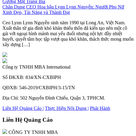
Gương Mặt Trang Bìa
Chân Dung CEO Hoa hậu Lynn Lynn Nguyễn: Người Phụ Nữ
Xinh Đẹp, Tài Năng và Thành Đạt
Ceo Lynn Lynn Nguyễn sinh năm 1990 tại Long An, Việt Nam.
Xuất thân từ gia đình khó khăn thiếu thốn đã kiến tạo nên một cô
gái với ngoại hình mảnh mai yếu đuối nhưng nội lực đầy nhiệt
huyết, quyết tâm học tập vượt qua khó khăn, thách thức mong muốn
xây dựng […]
Công ty TNHH MBA International
Số ĐKXB: 834/XN-CXBIPH
QĐXB: 546-2019/CXBIPH/3-15/TN
Địa Chỉ: 502 Nguyễn Đình Chiểu, Quận 3, TPHCM.
Liên Hệ Quảng Cáo |
Thực Hiện Nội Dung |
Phát Hành
Liên Hệ Quảng Cáo
CÔNG TY TNHH MBA