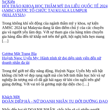
Sự Kiện
HỘI THẢO KHOA HỌC THẨM MỸ DA LIỄU QUỐC TẾ 2024
(AMSC) ĐƯỢC TỔ CHỨC TẠI KUALA LUMPUR
(MALAYSIA)
Trong không khí sôi động của ngành thẩm mỹ y khoa, sự kiện
AMSC 2024 tại Malaysia đang là tâm điểm chú ý của các chuyên
gia và người yêu làm đẹp. Với sự tham gia của hàng trăm chuyên
gia hàng đầu đến từ khắp nơi trên thế giới, hội nghị hứa hẹn mang
[…]
Gương Mặt Trang Bìa
Huỳnh Ngọc Uyển My: Hành trình từ đại diện sinh viên đến nữ
doanh nhân đa tài
Trong thế giới trẻ đầy năng động, Huỳnh Ngọc Uyển My nổi bật
không chỉ bởi vẻ đẹp rạng ngời mà còn bởi tinh thần học hỏi và sự
nghiệp ấn tượng mà cô đã gặt hái ngay từ khi còn ngồi trên ghế
giảng đường. Với vai trò là gương mặt đại diện cho […]
Khách Mời
ĐOÀN DIỆP HÀ - NỮ DOANH NHÂN TU ĐỜI DƯỠNG ĐẠO
Nhắc đến hai từ DOANH NHÂN, chắc hẳn sẽ có nhiều người