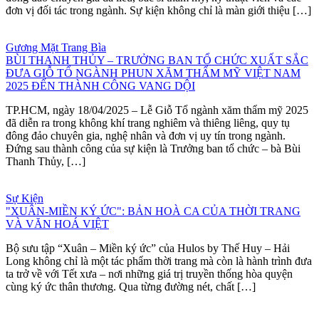
đơn vị đối tác trong ngành. Sự kiện không chỉ là màn giới thiệu […]
Gương Mặt Trang Bìa
BÙI THANH THỦY – TRƯỞNG BAN TỔ CHỨC XUẤT SẮC
ĐƯA GIỖ TỔ NGÀNH PHUN XĂM THẨM MỸ VIỆT NAM
2025 ĐẾN THÀNH CÔNG VANG DỘI
TP.HCM, ngày 18/04/2025 – Lễ Giỗ Tổ ngành xăm thẩm mỹ 2025
đã diễn ra trong không khí trang nghiêm và thiêng liêng, quy tụ
đông đảo chuyên gia, nghệ nhân và đơn vị uy tín trong ngành.
Đứng sau thành công của sự kiện là Trưởng ban tổ chức – bà Bùi
Thanh Thủy, […]
Sự Kiện
"XUÂN-MIỀN KÝ ỨC": BẢN HOÀ CA CỦA THỜI TRANG
VÀ VĂN HOÁ VIỆT
Bộ sưu tập “Xuân – Miền ký ức” của Hulos by Thế Huy – Hải
Long không chỉ là một tác phẩm thời trang mà còn là hành trình đưa
ta trở về với Tết xưa – nơi những giá trị truyền thống hòa quyện
cùng ký ức thân thương. Qua từng đường nét, chất […]