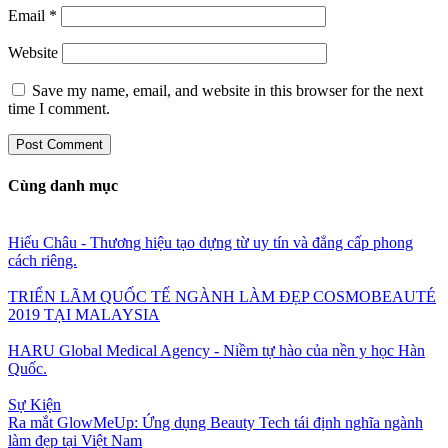
Email
*
Website
Save my name, email, and website in this browser for the next
time I comment.
Cùng danh mục
Hiếu Châu - Thương hiệu tạo dựng từ uy tín và đẳng cấp phong
cách riêng.
TRIỂN LÃM QUỐC TẾ NGÀNH LÀM ĐẸP COSMOBEAUTÉ
2019 TẠI MALAYSIA
HARU Global Medical Agency - Niềm tự hào của nền y học Hàn
Quốc.
Sự Kiện
Ra mắt GlowMeUp: Ứng dụng Beauty Tech tái định nghĩa ngành
làm đẹp tại Việt Nam