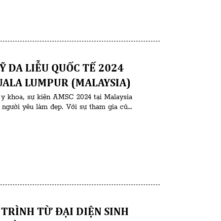
 DA LIỄU QUỐC TẾ 2024
UALA LUMPUR (MALAYSIA)
y khoa, sự kiện AMSC 2024 tại Malaysia
 người yêu làm đẹp. Với sự tham gia của
 trên thế giới, hội nghị hứa hẹn mang
TRÌNH TỪ ĐẠI DIỆN SINH