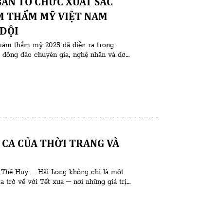
AN TỔ CHỨC XUẤT SẮC
 DỘI
xăm thẩm mỹ 2025 đã diễn ra trong
ụ đông đảo chuyên gia, nghệ nhân và đơn
a sự kiện là Trưởng ban tổ chức – bà
 CA CỦA THỜI TRANG VÀ
 Thế Huy – Hải Long không chỉ là một
a trở về với Tết xưa – nơi những giá trị
g. Qua từng đường nét, chất […]