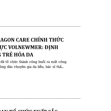
AGON CARE CHÍNH THỨC
CỰC VOLNEWMER: ĐỊNH
 TRẺ HÓA DA
đã tổ chức thành công buổi ra mắt công
ng đảo chuyên gia da liễu, bác sĩ thẩm
ngành. Sự kiện không chỉ là màn giới