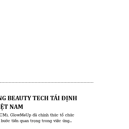
G BEAUTY TECH TÁI ĐỊNH
IỆT NAM
P.HCM), GlowMeUp đã chính thức tổ chức
bước tiến quan trọng trong việc ứng
c sức khỏe tại Việt Nam. Sự kiện quy