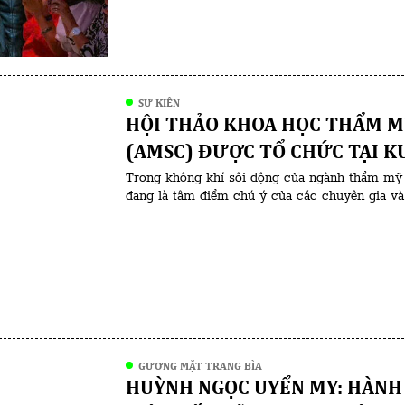
SỰ KIỆN
HỘI THẢO KHOA HỌC THẨM MỸ
(AMSC) ĐƯỢC TỔ CHỨC TẠI K
Trong không khí sôi động của ngành thẩm mỹ 
đang là tâm điểm chú ý của các chuyên gia và
hàng trăm chuyên gia hàng đầu đến từ khắp nơi
[…]
GƯƠNG MẶT TRANG BÌA
HUỲNH NGỌC UYỂN MY: HÀNH 