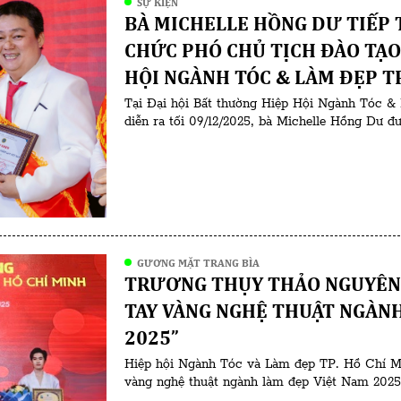
SỰ KIỆN
BÀ MICHELLE HỒNG DƯ TIẾP 
CHỨC PHÓ CHỦ TỊCH ĐÀO TẠO
HỘI NGÀNH TÓC & LÀM ĐẸP T
Tại Đại hội Bất thường Hiệp Hội Ngành Tóc
diễn ra tối 09/12/2025, bà Michelle Hồng Dư 
Chủ tịch phụ trách công tác đào tạo ngành là
đảm nhiệm vị trí này […]
GƯƠNG MẶT TRANG BÌA
TRƯƠNG THỤY THẢO NGUYÊN
TAY VÀNG NGHỆ THUẬT NGÀN
2025”
Hiệp hội Ngành Tóc và Làm đẹp TP. Hồ Chí Mi
vàng nghệ thuật ngành làm đẹp Việt Nam 202
chuyên gia phun xăm thẩm mỹ có hơn 10 năm h