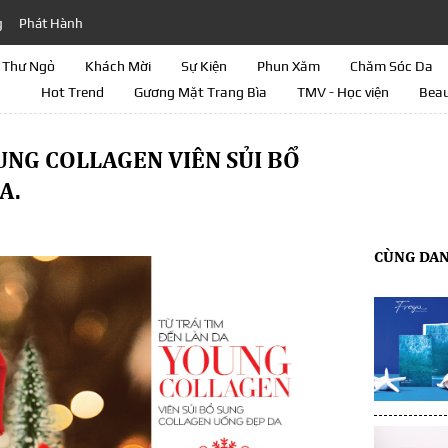
g
Phát Hành
Thư Ngỏ
Khách Mời
Sự Kiện
Phun Xăm
Chăm Sóc Da
Hot Trend
Gương Mặt Trang Bìa
TMV - Học viện
Beau
UNG COLLAGEN VIÊN SỦI BỔ
A.
CÙNG DA