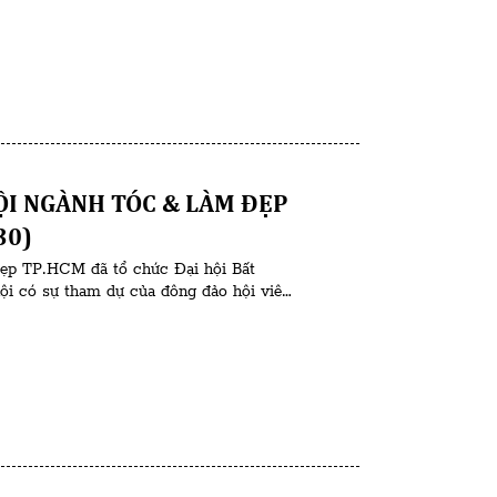
ỘI NGÀNH TÓC & LÀM ĐẸP
30)
ẹp TP.HCM đã tổ chức Đại hội Bất
ội có sự tham dự của đông đảo hội viên,
n, học viện đào tạo và doanh nghiệp hoạt