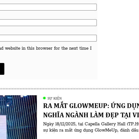
 website in this browser for the next time I
SỰ KIỆN
RA MẮT GLOWMEUP: ỨNG DỤN
NGHĨA NGÀNH LÀM ĐẸP TẠI V
Ngày 18/12/2025, tại Capella Gallery Hall (T
sự kiện ra mắt ứng dụng GlowMeUp, đánh dấu 
dụng công nghệ vào ngành làm đẹp và chăm só