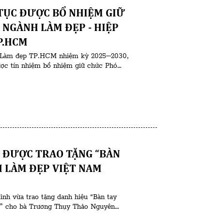
TỤC ĐƯỢC BỔ NHIỆM GIỮ
 NGÀNH LÀM ĐẸP - HIỆP
P.HCM
 & Làm đẹp TP.HCM nhiệm kỳ 2025–2030,
được tín nhiệm bổ nhiệm giữ chức Phó
m đẹp. Việc bà Michelle Hồng Dư tiếp tục
 ĐƯỢC TRAO TẶNG “BÀN
H LÀM ĐẸP VIỆT NAM
nh vừa trao tặng danh hiệu “Bàn tay
5” cho bà Trương Thụy Thảo Nguyên
oạt động trong lĩnh vực làm đẹp. Theo