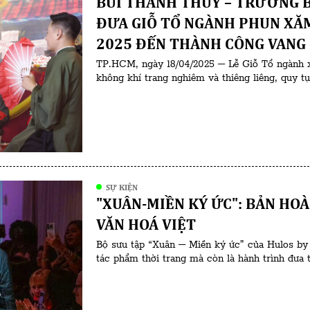
BÙI THANH THỦY – TRƯỞNG B
ĐƯA GIỖ TỔ NGÀNH PHUN XĂM THẨM MỸ VIỆT NAM
2025 ĐẾN THÀNH CÔNG VANG
TP.HCM, ngày 18/04/2025 – Lễ Giỗ Tổ ngành 
không khí trang nghiêm và thiêng liêng, quy t
vị uy tín trong ngành. Đứng sau thành công củ
Bùi Thanh Thủy, […]
SỰ KIỆN
"XUÂN-MIỀN KÝ ỨC": BẢN HOÀ
VĂN HOÁ VIỆT
Bộ sưu tập “Xuân – Miền ký ức” của Hulos by
tác phẩm thời trang mà còn là hành trình đưa t
truyền thống hòa quyện cùng ký ức thân thươn