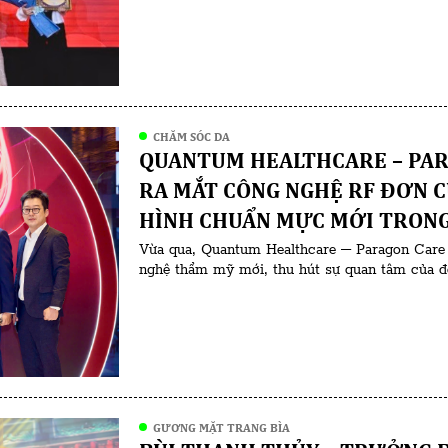
đại diện Hiệp hội, […]
CHĂM SÓC DA
QUANTUM HEALTHCARE – PAR
RA MẮT CÔNG NGHỆ RF ĐƠN 
HÌNH CHUẨN MỰC MỚI TRONG
Vừa qua, Quantum Healthcare – Paragon Care 
nghệ thẩm mỹ mới, thu hút sự quan tâm của đô
mỹ, kỹ thuật viên và các đơn vị đối tác trong 
thiệu […]
GƯƠNG MẶT TRANG BÌA