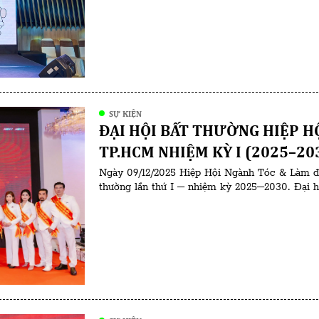
tụ các doanh nghiệp làm đẹp, đối tác […]
SỰ KIỆN
ĐẠI HỘI BẤT THƯỜNG HIỆP H
TP.HCM NHIỆM KỲ I (2025–20
Ngày 09/12/2025 Hiệp Hội Ngành Tóc & Làm đ
thường lần thứ I – nhiệm kỳ 2025–2030. Đại h
các chuyên gia trong ngành cùng đại diện salo
động trong lĩnh […]