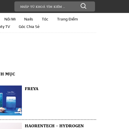
Nối Mi
Nails
Tóc
Trang Điểm
ty TV
Góc Chia Sẻ
NH MỤC
FREYA
HAORENTECH – HYDROGEN