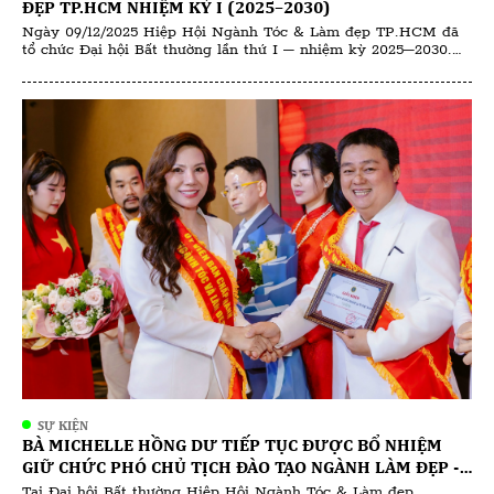
ĐẸP TP.HCM NHIỆM KỲ I (2025–2030)
Ngày 09/12/2025 Hiệp Hội Ngành Tóc & Làm đẹp TP.HCM đã
tổ chức Đại hội Bất thường lần thứ I – nhiệm kỳ 2025–2030.
Đại hội có sự tham dự của đông đảo hội viên, các chuyên gia
trong ngành cùng đại diện salon, học viện đào tạo và doanh
nghiệp hoạt động trong lĩnh […]
SỰ KIỆN
BÀ MICHELLE HỒNG DƯ TIẾP TỤC ĐƯỢC BỔ NHIỆM
GIỮ CHỨC PHÓ CHỦ TỊCH ĐÀO TẠO NGÀNH LÀM ĐẸP -
HIỆP HỘI NGÀNH TÓC & LÀM ĐẸP TP.HCM
Tại Đại hội Bất thường Hiệp Hội Ngành Tóc & Làm đẹp