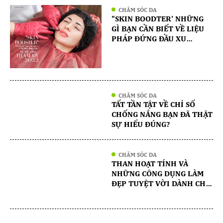
CHĂM SÓC DA
"SKIN BOODTER' NHỮNG
GÌ BẠN CẦN BIẾT VỀ LIỆU
PHÁP ĐỨNG ĐẦU XU
HƯỚNG THẨM MỸ 2022
CHĂM SÓC DA
TẤT TẦN TẬT VỀ CHỈ SỐ
CHỐNG NẮNG BẠN ĐÃ THẬT
SỰ HIỂU ĐÚNG?
CHĂM SÓC DA
THAN HOẠT TÍNH VÀ
NHỮNG CÔNG DỤNG LÀM
ĐẸP TUYỆT VỜI DÀNH CHO
CƠ THỂ