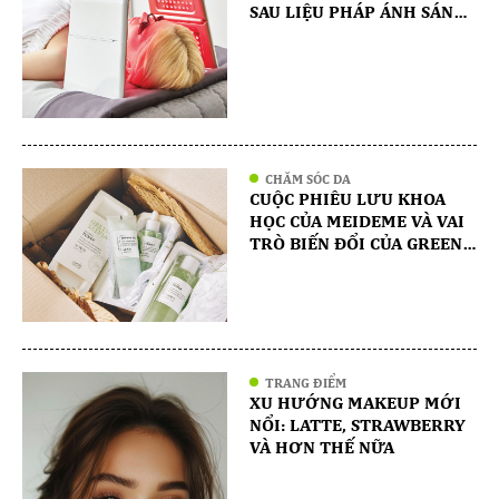
SAU LIỆU PHÁP ÁNH SÁNG
LED: KHÁM PHÁ BÍ QUYẾT
ĐỂ CÓ LÀN DA RẠNG RỠ
CHĂM SÓC DA
CUỘC PHIÊU LƯU KHOA
HỌC CỦA MEIDEME VÀ VAI
TRÒ BIẾN ĐỔI CỦA GREEN
SALVIA TRONG HỘI CHỨNG
NGHIỆN CORTICOID
TRANG ĐIỂM
XU HƯỚNG MAKEUP MỚI
NỔI: LATTE, STRAWBERRY
VÀ HƠN THẾ NỮA