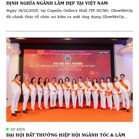
ĐỊNH NGHĨA NGÀNH LÀM ĐẸP TẠI VIỆT NAM
Ngày 18/12/2025, tại Capella Gallery Hall (TP.HCM), GlowMeUp
đã chính thức tổ chức sự kiện ra mắt ứng dụng GlowMeUp,
đánh dấu bước tiến quan trọng trong việc ứng dụng công nghệ
vào ngành làm đẹp và chăm sóc sức khỏe tại Việt Nam. Sự
kiện quy tụ các doanh nghiệp làm đẹp, đối tác […]
SỰ KIỆN
ĐẠI HỘI BẤT THƯỜNG HIỆP HỘI NGÀNH TÓC & LÀM