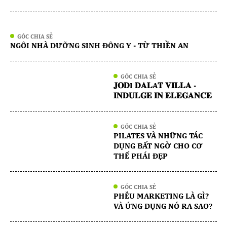
QUỐC.
GÓC CHIA SẺ
NGÔI NHÀ DƯỠNG SINH ĐÔNG Y - TỪ THIỀN AN
GÓC CHIA SẺ
𝐉𝐎𝐃I 𝐃𝐀𝐋A𝐓 𝐕𝐈𝐋𝐋𝐀 -
𝐈𝐍𝐃𝐔𝐋𝐆𝐄 𝐈𝐍 𝐄𝐋𝐄𝐆𝐀𝐍𝐂𝐄
GÓC CHIA SẺ
PILATES VÀ NHỮNG TÁC
DỤNG BẤT NGỜ CHO CƠ
THỂ PHÁI ĐẸP
GÓC CHIA SẺ
PHỄU MARKETING LÀ GÌ?
VÀ ỨNG DỤNG NÓ RA SAO?