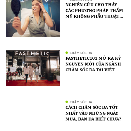
NGHIÊN CỨU CHO THẤY
CÁC PHƯƠNG PHÁP THẨM
MỸ KHÔNG PHẪU THUẬT
ĐANG NGÀY CÀNG PHỔ
BIẾN VỚI THẾ HỆ NGÀY
NAY
CHĂM SÓC DA
FASTHETIC101 MỞ RA KỶ
NGUYÊN MỚI CỦA NGÀNH
CHĂM SÓC DA TẠI VIỆT
NAM
CHĂM SÓC DA
CÁCH CHĂM SÓC DA TỐT
NHẤT VÀO NHỮNG NGÀY
MƯA, BẠN ĐÃ BIẾT CHƯA?