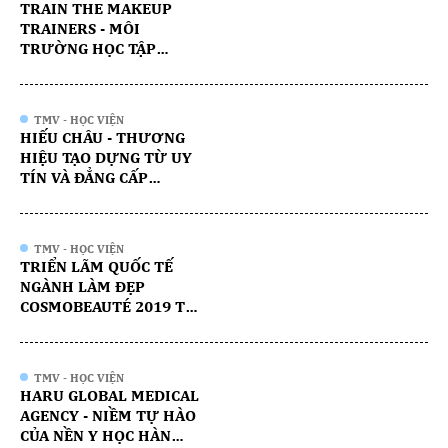
TRAIN THE MAKEUP
TRAINERS - MÔI
TRƯỜNG HỌC TẬP
TRONG MƠ NAY ĐÃ
THÀNH HIỆN THỰC
TMV - HỌC VIỆN
HIẾU CHÂU - THƯƠNG
HIỆU TẠO DỰNG TỪ UY
TÍN VÀ ĐẲNG CẤP
PHONG CÁCH RIÊNG.
TMV - HỌC VIỆN
TRIỂN LÃM QUỐC TẾ
NGÀNH LÀM ĐẸP
COSMOBEAUTÉ 2019 TẠI
MALAYSIA
TMV - HỌC VIỆN
HARU GLOBAL MEDICAL
AGENCY - NIỀM TỰ HÀO
CỦA NỀN Y HỌC HÀN