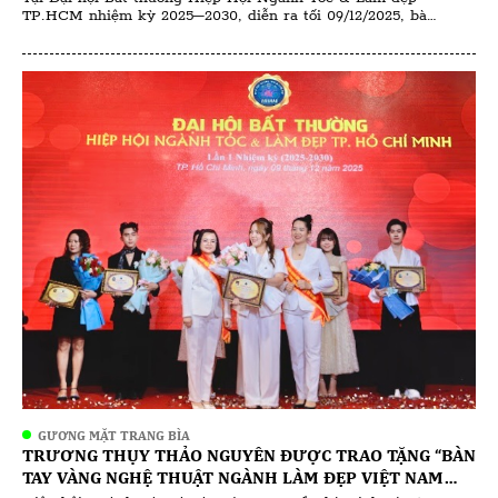
TP.HCM nhiệm kỳ 2025–2030, diễn ra tối 09/12/2025, bà
Michelle Hồng Dư được tín nhiệm bổ nhiệm giữ chức Phó Chủ
tịch phụ trách công tác đào tạo ngành làm đẹp. Việc bà
Michelle Hồng Dư tiếp tục đảm nhiệm vị trí này […]
GƯƠNG MẶT TRANG BÌA
TRƯƠNG THỤY THẢO NGUYÊN ĐƯỢC TRAO TẶNG “BÀN
TAY VÀNG NGHỆ THUẬT NGÀNH LÀM ĐẸP VIỆT NAM