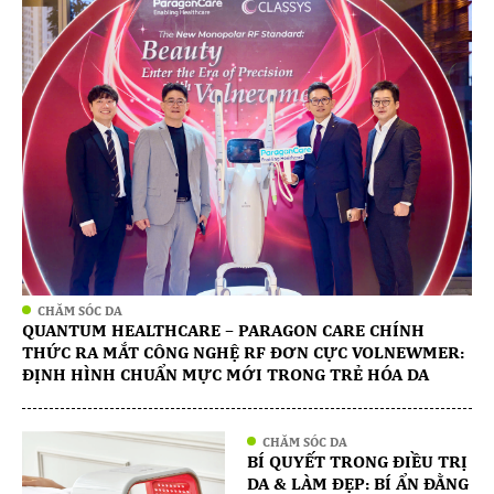
CHĂM SÓC DA
QUANTUM HEALTHCARE – PARAGON CARE CHÍNH
THỨC RA MẮT CÔNG NGHỆ RF ĐƠN CỰC VOLNEWMER:
ĐỊNH HÌNH CHUẨN MỰC MỚI TRONG TRẺ HÓA DA
CHĂM SÓC DA
BÍ QUYẾT TRONG ĐIỀU TRỊ
DA & LÀM ĐẸP: BÍ ẨN ĐẰNG