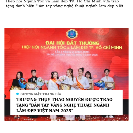
2025”
Hiệp hội Ngành Tóc và Làm đẹp TP. Hồ Chí Minh vừa trao
tặng danh hiệu “Bàn tay vàng nghệ thuật ngành làm đẹp Việt
Nam 2025” cho bà Trương Thụy Thảo Nguyên chuyên gia phun
xăm thẩm mỹ có hơn 10 năm hoạt động trong lĩnh vực làm
đẹp. Theo đại diện Hiệp hội, […]
GƯƠNG MẶT TRANG BÌA
TRƯƠNG THỤY THẢO NGUYÊN ĐƯỢC TRAO
TẶNG “BÀN TAY VÀNG NGHỆ THUẬT NGÀNH
LÀM ĐẸP VIỆT NAM 2025”