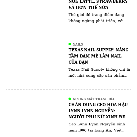
NỔI: LATTE, STRAWBERRY
viên đến từ khắp nơi trong và
VÀ HƠN THẾ NỮA
ngoài nước. Sự […]
Thế giới đồ trang điểm đang
không ngừng phát triển, với
các xu hướng thường phản ánh
những thay đổi văn hóa và giá
trị xã hội rộng lớn hơn. Các xu
NAILS
hướng trang điểm gần đây như
TEXAS NAIL SUPPLY: NÂNG
Latte Makeup, Strawberry
TẦM ĐAM MÊ LÀM NAIL
Makeup và những xu hướng
CỦA BẠN
khác không chỉ mang tính
Texas Nail Supply không chỉ là
thẩm mỹ; chúng còn […]
một nhà cung cấp sản phẩm
nail thông thường, mà còn là
điểm đến lý tưởng cho những
ai đam mê nghệ thuật làm nail,
GƯƠNG MẶT TRANG BÌA
từ tiệm nail chuyên nghiệp đến
CHÂN DUNG CEO HOA HẬU
những người yêu thích làm nail
LYNN LYNN NGUYỄN:
tại nhà. Với cam kết về chất
NGƯỜI PHỤ NỮ XINH ĐẸP,
lượng sản phẩm, giá cả […]
TÀI NĂNG VÀ THÀNH ĐẠT
Ceo Lynn Lynn Nguyễn sinh
năm 1990 tại Long An, Việt
Nam. Xuất thân từ gia đình