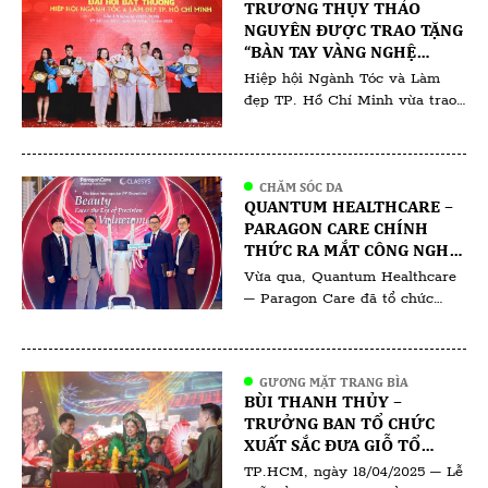
TRƯƠNG THỤY THẢO
Chủ tịch phụ trách công tác
NGUYÊN ĐƯỢC TRAO TẶNG
đào tạo ngành làm đẹp. Việc bà
“BÀN TAY VÀNG NGHỆ
Michelle Hồng Dư tiếp tục đảm
THUẬT NGÀNH LÀM ĐẸP
Hiệp hội Ngành Tóc và Làm
nhiệm vị trí này […]
VIỆT NAM 2025”
đẹp TP. Hồ Chí Minh vừa trao
tặng danh hiệu “Bàn tay vàng
nghệ thuật ngành làm đẹp Việt
Nam 2025” cho bà Trương Thụy
Thảo Nguyên chuyên gia phun
CHĂM SÓC DA
QUANTUM HEALTHCARE –
xăm thẩm mỹ có hơn 10 năm
PARAGON CARE CHÍNH
hoạt động trong lĩnh vực làm
THỨC RA MẮT CÔNG NGHỆ
đẹp. Theo đại diện Hiệp hội, […]
RF ĐƠN CỰC VOLNEWMER:
Vừa qua, Quantum Healthcare
ĐỊNH HÌNH CHUẨN MỰC
– Paragon Care đã tổ chức
MỚI TRONG TRẺ HÓA DA
thành công buổi ra mắt công
nghệ thẩm mỹ mới, thu hút sự
quan tâm của đông đảo chuyên
GƯƠNG MẶT TRANG BÌA
gia da liễu, bác sĩ thẩm mỹ, kỹ
BÙI THANH THỦY –
thuật viên và các đơn vị đối tác
TRƯỞNG BAN TỔ CHỨC
trong ngành. Sự kiện không chỉ
XUẤT SẮC ĐƯA GIỖ TỔ
là màn giới thiệu […]
NGÀNH PHUN XĂM THẨM
TP.HCM, ngày 18/04/2025 – Lễ