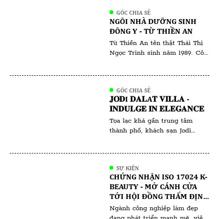
bai. Người ta nói rằng, dân
GÓC CHIA SẺ
kinh doanh thời bây giờ làm
NGÔI NHÀ DƯỠNG SINH
thật ăn thật thì ít mà chiêu trò
ĐÔNG Y - TỪ THIỀN AN
thu lợi về mình thì nhiều không
Từ Thiền An tên thật Thái Thị
đếm xuể. Tất nhiên, đã […]
Ngọc Trinh sinh năm 1989. Cô
sinh ra và lớn lên tại Bà Rịa
Vũng Tàu. Từ Thiền An là một
cái tên gắn liền với sự bình yên
GÓC CHIA SẺ
và sức khỏe. Với tấm lòng nhân
𝐉𝐎𝐃I 𝐃𝐀𝐋A𝐓 𝐕𝐈𝐋𝐋𝐀 -
ái và sự kiên trì, cô đã và đang
𝐈𝐍𝐃𝐔𝐋𝐆𝐄 𝐈𝐍 𝐄𝐋𝐄𝐆𝐀𝐍𝐂𝐄
tiếp tục hành […]
Tọa lạc khá gần trung tâm
thành phố, khách sạn Jodi
Dalat Villa được đánh giá một
trong những khách sạn đẹp ở
Đà Lạt, với view ngắm toàn
SỰ KIỆN
cảnh núi Langbiang và hồ Than
CHỨNG NHẬN ISO 17024 K-
Thở. Jodi Dalat Villa là một
BEAUTY - MỞ CÁNH CỬA
điểm đến lý tưởng cho những
TỚI HỘI ĐỒNG THẨM ĐỊNH
ai yêu thích kiến trúc độc đáo
VÀ HỘI ĐỒNG ĐÀO TẠO
Ngành công nghiệp làm đẹp
và […]
đang phát triển mạnh mẽ, việc