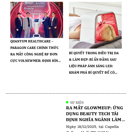
QUANTUM HEALTHCARE –
PARAGON CARE CHÍNH THỨC
BÍ QUYẾT TRONG ĐIỀU TRỊ DA
RA MẮT CÔNG NGHỆ RF ĐƠN
& LÀM ĐẸP: BÍ ẨN ĐẰNG SAU
CỰC VOLNEWMER: ĐỊNH HÌNH
LIỆU PHÁP ÁNH SÁNG LED:
CHUẨN MỰC MỚI TRONG TRẺ
KHÁM PHÁ BÍ QUYẾT ĐỂ CÓ
HÓA DA
LÀN DA RẠNG RỠ
SỰ KIỆN
RA MẮT GLOWMEUP: ỨNG
DỤNG BEAUTY TECH TÁI
ĐỊNH NGHĨA NGÀNH LÀM
ĐẸP TẠI VIỆT NAM
Ngày 18/12/2025, tại Capella