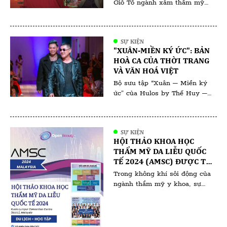
MỸ VIỆT NAM 2025 ĐẾN
Giỗ Tổ ngành xăm thẩm mỹ
THÀNH CÔNG VANG DỘI
2025 đã diễn ra trong không
khí trang nghiêm và thiêng
liêng, quy tụ đông đảo chuyên
SỰ KIỆN
gia, nghệ nhân và đơn vị uy tín
"XUÂN-MIỀN KÝ ỨC": BẢN
trong ngành. Đứng sau thành
HOÀ CA CỦA THỜI TRANG
công của sự kiện là Trưởng ban
VÀ VĂN HOÁ VIỆT
tổ chức – bà Bùi Thanh Thủy,
Bộ sưu tập “Xuân – Miền ký
[…]
ức” của Hulos by Thế Huy –
Hải Long không chỉ là một tác
phẩm thời trang mà còn là
hành trình đưa ta trở về với Tết
SỰ KIỆN
xưa – nơi những giá trị truyền
HỘI THẢO KHOA HỌC
thống hòa quyện cùng ký ức
THẨM MỸ DA LIỄU QUỐC
thân thương. Qua từng đường
TẾ 2024 (AMSC) ĐƯỢC TỔ
nét, chất […]
CHỨC TẠI KUALA LUMPUR
Trong không khí sôi động của
(MALAYSIA)
ngành thẩm mỹ y khoa, sự
kiện AMSC 2024 tại Malaysia
đang là tâm điểm chú ý của
các chuyên gia và người yêu
làm đẹp. Với sự tham gia của