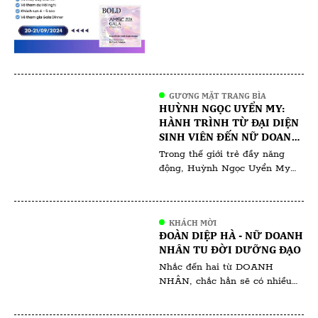
hàng trăm chuyên gia hàng
đầu đến từ khắp nơi trên thế
giới, hội nghị hứa hẹn mang […]
GƯƠNG MẶT TRANG BÌA
HUỲNH NGỌC UYỂN MY:
HÀNH TRÌNH TỪ ĐẠI DIỆN
SINH VIÊN ĐẾN NỮ DOANH
NHÂN ĐA TÀI
Trong thế giới trẻ đầy năng
động, Huỳnh Ngọc Uyển My
nổi bật không chỉ bởi vẻ đẹp
rạng ngời mà còn bởi tinh thần
học hỏi và sự nghiệp ấn tượng
KHÁCH MỜI
mà cô đã gặt hái ngay từ khi
ĐOÀN DIỆP HÀ - NỮ DOANH
còn ngồi trên ghế giảng đường.
NHÂN TU ĐỜI DƯỠNG ĐẠO
Với vai trò là gương mặt đại
Nhắc đến hai từ DOANH
diện cho […]
NHÂN, chắc hẳn sẽ có nhiều
người ngưỡng mộ, bên cạnh đó
cũng không ít những lời chê