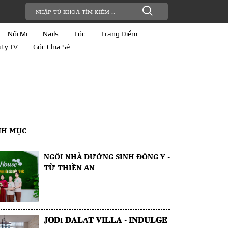
Nối Mi
Nails
Tóc
Trang Điểm
ty TV
Góc Chia Sẻ
NH MỤC
NGÔI NHÀ DƯỠNG SINH ĐÔNG Y -
TỪ THIỀN AN
𝐉𝐎𝐃I 𝐃𝐀𝐋A𝐓 𝐕𝐈𝐋𝐋𝐀 - 𝐈𝐍𝐃𝐔𝐋𝐆𝐄