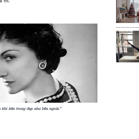
 trí.
à khi bên trong đẹp như bên ngoài.”