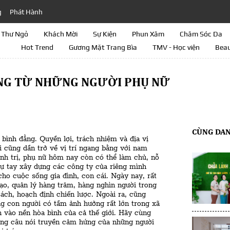
g
Phát Hành
Thư Ngỏ
Khách Mời
Sự Kiện
Phun Xăm
Chăm Sóc Da
Hot Trend
Gương Mặt Trang Bìa
TMV - Học viện
Beau
ỨNG TỪ NHỮNG NGƯỜI PHỤ NỮ
CÙNG DA
 bình đẳng. Quyền lợi, trách nhiệm và địa vị
i cũng dần trở về vị trí ngang bằng với nam
ính trị, phụ nữ hôm nay còn có thể làm chủ, nỗ
tự tay xây dựng các công ty của riêng mình
o cuộc sống gia đình, con cái. Ngày nay, rất
đạo, quản lý hàng trăm, hàng nghìn người trong
sách, hoạch định chiến lược. Ngoài ra, cũng
ng con người có tầm ảnh hưởng rất lớn trong xã
 vào nền hòa bình của cả thế giới. Hãy cùng
ng câu nói truyền cảm hứng của những người