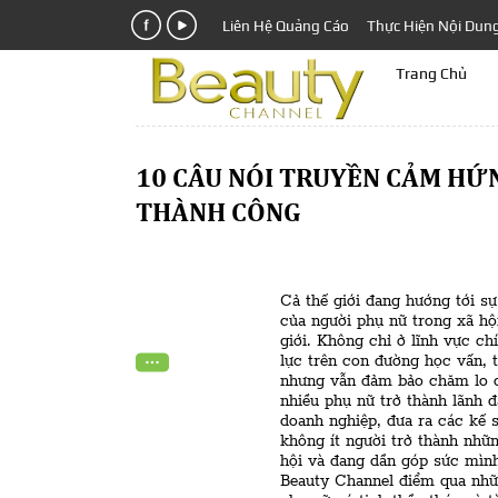
Liên Hệ Quảng Cáo
Thực Hiện Nội Dun
Trang Chủ
10 CÂU NÓI TRUYỀN CẢM H
THÀNH CÔNG
Cả thế giới đang hướng tới sự
của người phụ nữ trong xã hộ
giới. Không chỉ ở lĩnh vực ch
lực trên con đường học vấn, 
nhưng vẫn đảm bảo chăm lo ch
nhiều phụ nữ trở thành lãnh 
doanh nghiệp, đưa ra các kế 
không ít người trở thành nhữ
hội và đang dần góp sức mình
Beauty Channel điểm qua nhữ