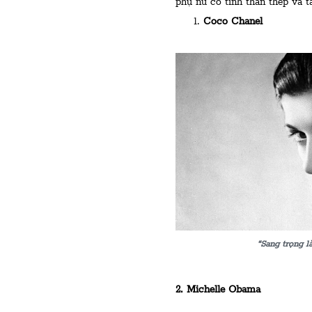
phụ nữ có tinh thần thép và tài
Coco Chanel
“Sang trọng l
2. Michelle Obama