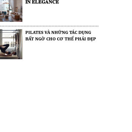
𝐈𝐍 𝐄𝐋𝐄𝐆𝐀𝐍𝐂𝐄
PILATES VÀ NHỮNG TÁC DỤNG
BẤT NGỜ CHO CƠ THỂ PHÁI ĐẸP