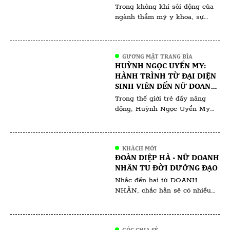
CHỨC TẠI KUALA LUMPUR
Trong không khí sôi động của
(MALAYSIA)
ngành thẩm mỹ y khoa, sự
kiện AMSC 2024 tại Malaysia
đang là tâm điểm chú ý của
các chuyên gia và người yêu
GƯƠNG MẶT TRANG BÌA
làm đẹp. Với sự tham gia của
HUỲNH NGỌC UYỂN MY:
hàng trăm chuyên gia hàng
HÀNH TRÌNH TỪ ĐẠI DIỆN
đầu đến từ khắp nơi trên thế
SINH VIÊN ĐẾN NỮ DOANH
giới, hội nghị hứa hẹn mang […]
NHÂN ĐA TÀI
Trong thế giới trẻ đầy năng
động, Huỳnh Ngọc Uyển My
nổi bật không chỉ bởi vẻ đẹp
rạng ngời mà còn bởi tinh thần
học hỏi và sự nghiệp ấn tượng
KHÁCH MỜI
mà cô đã gặt hái ngay từ khi
ĐOÀN DIỆP HÀ - NỮ DOANH
còn ngồi trên ghế giảng đường.
NHÂN TU ĐỜI DƯỠNG ĐẠO
Với vai trò là gương mặt đại
Nhắc đến hai từ DOANH
diện cho […]
NHÂN, chắc hẳn sẽ có nhiều
người ngưỡng mộ, bên cạnh đó
cũng không ít những lời chê
bai. Người ta nói rằng, dân