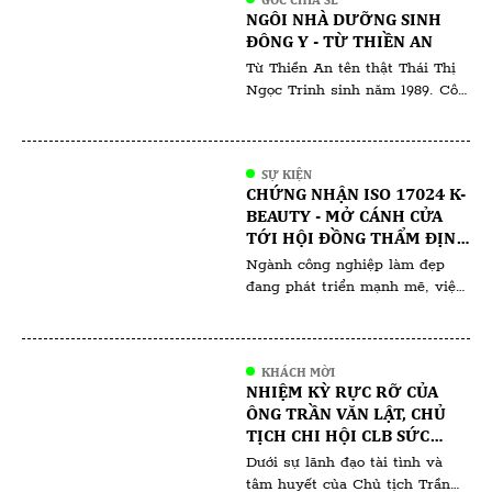
GÓC CHIA SẺ
kinh doanh thời bây giờ làm
NGÔI NHÀ DƯỠNG SINH
thật ăn thật thì ít mà chiêu trò
ĐÔNG Y - TỪ THIỀN AN
thu lợi về mình thì nhiều không
Từ Thiền An tên thật Thái Thị
đếm xuể. Tất nhiên, đã […]
Ngọc Trinh sinh năm 1989. Cô
sinh ra và lớn lên tại Bà Rịa
Vũng Tàu. Từ Thiền An là một
cái tên gắn liền với sự bình yên
SỰ KIỆN
và sức khỏe. Với tấm lòng nhân
CHỨNG NHẬN ISO 17024 K-
ái và sự kiên trì, cô đã và đang
BEAUTY - MỞ CÁNH CỬA
tiếp tục hành […]
TỚI HỘI ĐỒNG THẨM ĐỊNH
VÀ HỘI ĐỒNG ĐÀO TẠO
Ngành công nghiệp làm đẹp
đang phát triển mạnh mẽ, việc
sở hữu một chứng nhận uy tín
không chỉ giúp nâng cao tay
nghề mà còn mở ra nhiều cơ
KHÁCH MỜI
hội nghề nghiệp đáng giá. Một
NHIỆM KỲ RỰC RỠ CỦA
trong những chứng nhận nổi
ÔNG TRẦN VĂN LẬT, CHỦ
bật và được đánh giá cao hiện
TỊCH CHI HỘI CLB SỨC
nay là chúng nhận ISO 17024
KHỎE SẮC ĐẸP VIỆT NAM
Dưới sự lãnh đạo tài tình và
[…]
(VHBA) TRỰC THUỘC HỘI
tâm huyết của Chủ tịch Trần