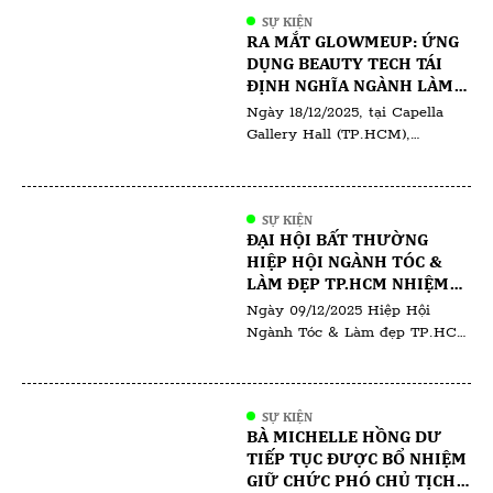
SỰ KIỆN
RA MẮT GLOWMEUP: ỨNG
DỤNG BEAUTY TECH TÁI
ĐỊNH NGHĨA NGÀNH LÀM
ĐẸP TẠI VIỆT NAM
Ngày 18/12/2025, tại Capella
Gallery Hall (TP.HCM),
GlowMeUp đã chính thức tổ
chức sự kiện ra mắt ứng dụng
GlowMeUp, đánh dấu bước tiến
SỰ KIỆN
quan trọng trong việc ứng
ĐẠI HỘI BẤT THƯỜNG
dụng công nghệ vào ngành làm
HIỆP HỘI NGÀNH TÓC &
đẹp và chăm sóc sức khỏe tại
LÀM ĐẸP TP.HCM NHIỆM
Việt Nam. Sự kiện quy tụ các
KỲ I (2025–2030)
Ngày 09/12/2025 Hiệp Hội
doanh nghiệp làm đẹp, đối tác
Ngành Tóc & Làm đẹp TP.HCM
[…]
đã tổ chức Đại hội Bất thường
lần thứ I – nhiệm kỳ 2025–
2030. Đại hội có sự tham dự
SỰ KIỆN
của đông đảo hội viên, các
BÀ MICHELLE HỒNG DƯ
chuyên gia trong ngành cùng
TIẾP TỤC ĐƯỢC BỔ NHIỆM
đại diện salon, học viện đào tạo
GIỮ CHỨC PHÓ CHỦ TỊCH
và doanh nghiệp hoạt động