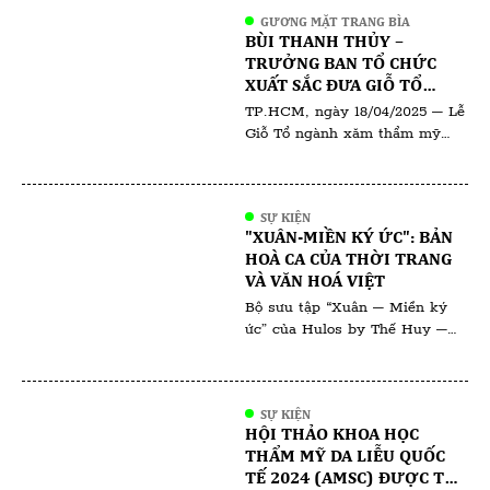
quan tâm của đông đảo chuyên
GƯƠNG MẶT TRANG BÌA
gia da liễu, bác sĩ thẩm mỹ, kỹ
BÙI THANH THỦY –
thuật viên và các đơn vị đối tác
TRƯỞNG BAN TỔ CHỨC
trong ngành. Sự kiện không chỉ
XUẤT SẮC ĐƯA GIỖ TỔ
là màn giới thiệu […]
NGÀNH PHUN XĂM THẨM
TP.HCM, ngày 18/04/2025 – Lễ
MỸ VIỆT NAM 2025 ĐẾN
Giỗ Tổ ngành xăm thẩm mỹ
THÀNH CÔNG VANG DỘI
2025 đã diễn ra trong không
khí trang nghiêm và thiêng
liêng, quy tụ đông đảo chuyên
SỰ KIỆN
gia, nghệ nhân và đơn vị uy tín
"XUÂN-MIỀN KÝ ỨC": BẢN
trong ngành. Đứng sau thành
HOÀ CA CỦA THỜI TRANG
công của sự kiện là Trưởng ban
VÀ VĂN HOÁ VIỆT
tổ chức – bà Bùi Thanh Thủy,
Bộ sưu tập “Xuân – Miền ký
[…]
ức” của Hulos by Thế Huy –
Hải Long không chỉ là một tác
phẩm thời trang mà còn là
hành trình đưa ta trở về với Tết
SỰ KIỆN
xưa – nơi những giá trị truyền
HỘI THẢO KHOA HỌC
thống hòa quyện cùng ký ức
THẨM MỸ DA LIỄU QUỐC
thân thương. Qua từng đường
TẾ 2024 (AMSC) ĐƯỢC TỔ
nét, chất […]