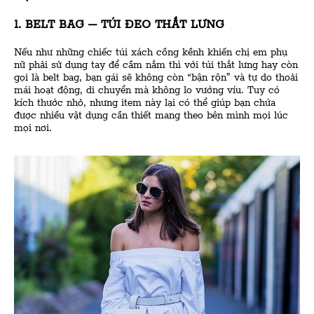
1. BELT BAG – TÚI ĐEO THẮT LƯNG
Nếu như những chiếc túi xách cồng kềnh khiến chị em phụ
nữ phải sử dụng tay để cầm nắm thì với túi thắt lưng hay còn
gọi là belt bag, bạn gái sẽ không còn “bận rộn” và tự do thoải
mái hoạt động, di chuyển mà không lo vướng víu. Tuy có
kích thước nhỏ, nhưng item này lại có thể giúp bạn chứa
được nhiều vật dụng cần thiết mang theo bên mình mọi lúc
mọi nơi.