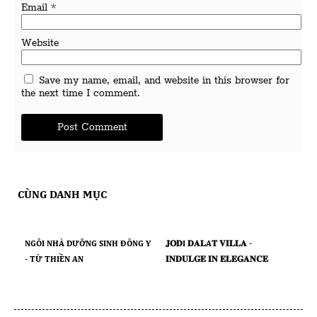
Email
*
Website
Save my name, email, and website in this browser for
the next time I comment.
CÙNG DANH MỤC
NGÔI NHÀ DƯỠNG SINH ĐÔNG Y
𝐉𝐎𝐃I 𝐃𝐀𝐋A𝐓 𝐕𝐈𝐋𝐋𝐀 -
- TỪ THIỀN AN
𝐈𝐍𝐃𝐔𝐋𝐆𝐄 𝐈𝐍 𝐄𝐋𝐄𝐆𝐀𝐍𝐂𝐄