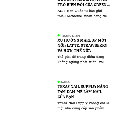
này sử dụng các bước sóng ánh
TRÒ BIẾN ĐỔI CỦA GREEN
sáng đặc thù để giải quyết […]
SALVIA TRONG HỘI CHỨNG
ASIS Hàn Quốc tự hào giới
NGHIỆN CORTICOID
thiệu Meideme, nhãn hàng tiên
phong trong lĩnh vực chăm sóc
da của Hàn Quốc, bắt tay vào
cuộc phiêu lưu khoa học cùng
TRANG ĐIỂM
với chuyên gia điều chế và một
XU HƯỚNG MAKEUP MỚI
nhòm khách hàng người Việt
NỔI: LATTE, STRAWBERRY
đang tìm cách giải quyết bệnh
VÀ HƠN THẾ NỮA
lý mãn tính do phụ thuộc
Thế giới đồ trang điểm đang
Corticoid. […]
không ngừng phát triển, với
các xu hướng thường phản ánh
những thay đổi văn hóa và giá
trị xã hội rộng lớn hơn. Các xu
NAILS
hướng trang điểm gần đây như
TEXAS NAIL SUPPLY: NÂNG
Latte Makeup, Strawberry
TẦM ĐAM MÊ LÀM NAIL
Makeup và những xu hướng
CỦA BẠN
khác không chỉ mang tính
Texas Nail Supply không chỉ là
thẩm mỹ; chúng còn […]
một nhà cung cấp sản phẩm
nail thông thường, mà còn là