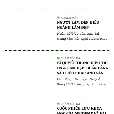
DOANH NHÂN TƯ VIỆT
Văn Lật trong suốt thời gian
NAM
qua, VHBA đã gặt hái được
nhiều thành công vang dội, góp
KHÁCH MỜI
phần nâng cao sức khỏe và sắc
NGƯỜI LÀM ĐẸP HIỂU
đẹp cho cộng đồng Việt Nam.
NGÀNH LÀM ĐẸP
Chủ tịch Trần Văn Lật được
Ngày 26/6/24 vừa qua, tại
đánh giá cao bởi tầm […]
trung tâm hội nghị Adora HCM
đã diễn ra sự kiện “ Người Làm
Đẹp Hiểu Ngành Làm Đẹp “ do
Thanh Thiên và Phượng Tara tổ
CHĂM SÓC DA
chức , quy tụ hàng trăm
BÍ QUYẾT TRONG ĐIỀU TRỊ
chuyên gia , khách mời và học
DA & LÀM ĐẸP: BÍ ẨN ĐẰNG
viên đến từ khắp nơi trong và
SAU LIỆU PHÁP ÁNH SÁNG
ngoài nước. Sự […]
LED: KHÁM PHÁ BÍ QUYẾT
Giới Thiệu Về Liệu Pháp Ánh
ĐỂ CÓ LÀN DA RẠNG RỠ
Sáng LED Liệu pháp ánh sáng
LED đã tạo nên một cuộc cách
mạng trong việc chăm sóc da,
thu hút cả ngành công nghiệp
CHĂM SÓC DA
làm đẹp và người tiêu dùng.
CUỘC PHIÊU LƯU KHOA
Phương pháp không xâm lấn
HỌC CỦA MEIDEME VÀ VAI