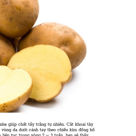
nhẹ giúp chất tẩy trắng tự nhiên. Cắt khoai tây
 vùng da dưới cánh tay theo chiều kim đồng hồ
 liên tục trong vòng 2 – 3 tuần, bạn sẽ thấy