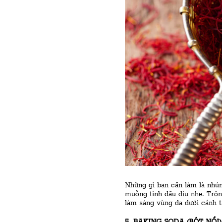
Những gì bạn cần làm là nhú
muỗng tinh dầu dịu nhẹ. Trộn
làm sáng vùng da dưới cánh ta
5. BAKING SODA (BỘT NỔI)