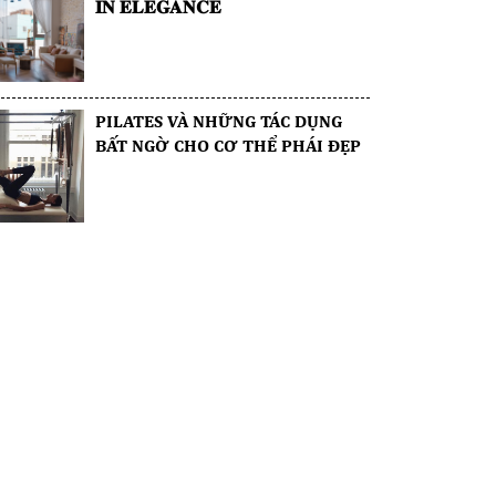
𝐈𝐍 𝐄𝐋𝐄𝐆𝐀𝐍𝐂𝐄
PILATES VÀ NHỮNG TÁC DỤNG
BẤT NGỜ CHO CƠ THỂ PHÁI ĐẸP