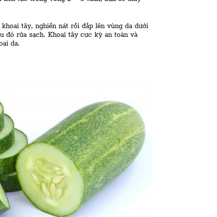
 khoai tây, nghiền nát rồi đắp lên vùng da dưới
au đó rửa sạch. Khoai tây cực kỳ an toàn và
oại da.