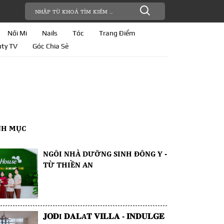
Nối Mi
Nails
Tóc
Trang Điểm
ty TV
Góc Chia Sẻ
NH MỤC
NGÔI NHÀ DƯỠNG SINH ĐÔNG Y -
TỪ THIỀN AN
𝐉𝐎𝐃I 𝐃𝐀𝐋A𝐓 𝐕𝐈𝐋𝐋𝐀 - 𝐈𝐍𝐃𝐔𝐋𝐆𝐄