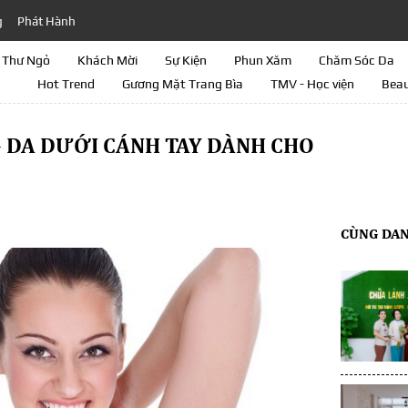
g
Phát Hành
Thư Ngỏ
Khách Mời
Sự Kiện
Phun Xăm
Chăm Sóc Da
Hot Trend
Gương Mặt Trang Bìa
TMV - Học viện
Beau
 DA DƯỚI CÁNH TAY DÀNH CHO
CÙNG DA