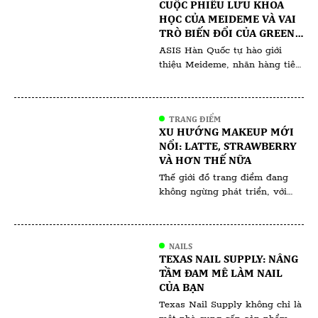
CUỘC PHIÊU LƯU KHOA
Phương pháp không xâm lấn
HỌC CỦA MEIDEME VÀ VAI
này sử dụng các bước sóng ánh
TRÒ BIẾN ĐỔI CỦA GREEN
sáng đặc thù để giải quyết […]
SALVIA TRONG HỘI CHỨNG
ASIS Hàn Quốc tự hào giới
NGHIỆN CORTICOID
thiệu Meideme, nhãn hàng tiên
phong trong lĩnh vực chăm sóc
da của Hàn Quốc, bắt tay vào
cuộc phiêu lưu khoa học cùng
TRANG ĐIỂM
với chuyên gia điều chế và một
XU HƯỚNG MAKEUP MỚI
nhòm khách hàng người Việt
NỔI: LATTE, STRAWBERRY
đang tìm cách giải quyết bệnh
VÀ HƠN THẾ NỮA
lý mãn tính do phụ thuộc
Thế giới đồ trang điểm đang
Corticoid. […]
không ngừng phát triển, với
các xu hướng thường phản ánh
những thay đổi văn hóa và giá
trị xã hội rộng lớn hơn. Các xu
NAILS
hướng trang điểm gần đây như
TEXAS NAIL SUPPLY: NÂNG
Latte Makeup, Strawberry
TẦM ĐAM MÊ LÀM NAIL
Makeup và những xu hướng
CỦA BẠN
khác không chỉ mang tính
Texas Nail Supply không chỉ là
thẩm mỹ; chúng còn […]