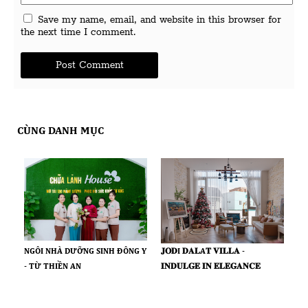
Save my name, email, and website in this browser for
the next time I comment.
CÙNG DANH MỤC
𝐉𝐎𝐃I 𝐃𝐀𝐋A𝐓 𝐕𝐈𝐋𝐋𝐀 -
NGÔI NHÀ DƯỠNG SINH ĐÔNG Y
𝐈𝐍𝐃𝐔𝐋𝐆𝐄 𝐈𝐍 𝐄𝐋𝐄𝐆𝐀𝐍𝐂𝐄
- TỪ THIỀN AN