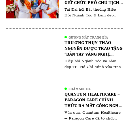
GIỮ CHỨC PHÓ CHỦ TỊCH
và doanh nghiệp hoạt động
ĐÀO TẠO NGÀNH LÀM ĐẸP -
Tại Đại hội Bất thường Hiệp
trong lĩnh […]
HIỆP HỘI NGÀNH TÓC &
Hội Ngành Tóc & Làm đẹp
LÀM ĐẸP TP.HCM
TP.HCM nhiệm kỳ 2025–2030,
diễn ra tối 09/12/2025, bà
Michelle Hồng Dư được tín
GƯƠNG MẶT TRANG BÌA
nhiệm bổ nhiệm giữ chức Phó
TRƯƠNG THỤY THẢO
Chủ tịch phụ trách công tác
NGUYÊN ĐƯỢC TRAO TẶNG
đào tạo ngành làm đẹp. Việc bà
“BÀN TAY VÀNG NGHỆ
Michelle Hồng Dư tiếp tục đảm
THUẬT NGÀNH LÀM ĐẸP
Hiệp hội Ngành Tóc và Làm
nhiệm vị trí này […]
VIỆT NAM 2025”
đẹp TP. Hồ Chí Minh vừa trao
tặng danh hiệu “Bàn tay vàng
nghệ thuật ngành làm đẹp Việt
Nam 2025” cho bà Trương Thụy
CHĂM SÓC DA
Thảo Nguyên chuyên gia phun
QUANTUM HEALTHCARE –
xăm thẩm mỹ có hơn 10 năm
PARAGON CARE CHÍNH
hoạt động trong lĩnh vực làm
THỨC RA MẮT CÔNG NGHỆ
đẹp. Theo đại diện Hiệp hội, […]
RF ĐƠN CỰC VOLNEWMER:
Vừa qua, Quantum Healthcare
ĐỊNH HÌNH CHUẨN MỰC
– Paragon Care đã tổ chức
MỚI TRONG TRẺ HÓA DA
thành công buổi ra mắt công