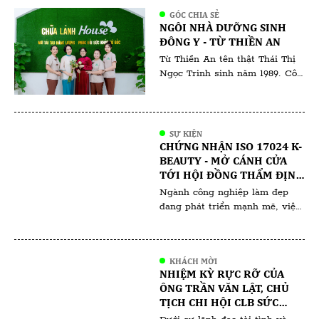
bai. Người ta nói rằng, dân
GÓC CHIA SẺ
kinh doanh thời bây giờ làm
NGÔI NHÀ DƯỠNG SINH
thật ăn thật thì ít mà chiêu trò
ĐÔNG Y - TỪ THIỀN AN
thu lợi về mình thì nhiều không
Từ Thiền An tên thật Thái Thị
đếm xuể. Tất nhiên, đã […]
Ngọc Trinh sinh năm 1989. Cô
sinh ra và lớn lên tại Bà Rịa
Vũng Tàu. Từ Thiền An là một
cái tên gắn liền với sự bình yên
và sức khỏe. Với tấm lòng nhân
SỰ KIỆN
ái và sự kiên trì, cô đã và đang
CHỨNG NHẬN ISO 17024 K-
tiếp tục hành […]
BEAUTY - MỞ CÁNH CỬA
TỚI HỘI ĐỒNG THẨM ĐỊNH
VÀ HỘI ĐỒNG ĐÀO TẠO
Ngành công nghiệp làm đẹp
đang phát triển mạnh mẽ, việc
sở hữu một chứng nhận uy tín
không chỉ giúp nâng cao tay
nghề mà còn mở ra nhiều cơ
KHÁCH MỜI
hội nghề nghiệp đáng giá. Một
NHIỆM KỲ RỰC RỠ CỦA
trong những chứng nhận nổi
ÔNG TRẦN VĂN LẬT, CHỦ
bật và được đánh giá cao hiện
TỊCH CHI HỘI CLB SỨC
nay là chúng nhận ISO 17024
KHỎE SẮC ĐẸP VIỆT NAM