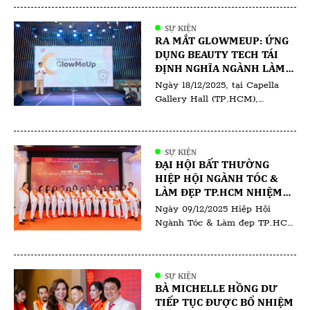
SỰ KIỆN
RA MẮT GLOWMEUP: ỨNG
DỤNG BEAUTY TECH TÁI
ĐỊNH NGHĨA NGÀNH LÀM
ĐẸP TẠI VIỆT NAM
Ngày 18/12/2025, tại Capella
Gallery Hall (TP.HCM),
GlowMeUp đã chính thức tổ
chức sự kiện ra mắt ứng dụng
GlowMeUp, đánh dấu bước tiến
SỰ KIỆN
quan trọng trong việc ứng
ĐẠI HỘI BẤT THƯỜNG
dụng công nghệ vào ngành làm
HIỆP HỘI NGÀNH TÓC &
đẹp và chăm sóc sức khỏe tại
LÀM ĐẸP TP.HCM NHIỆM
Việt Nam. Sự kiện quy tụ các
KỲ I (2025–2030)
Ngày 09/12/2025 Hiệp Hội
doanh nghiệp làm đẹp, đối tác
Ngành Tóc & Làm đẹp TP.HCM
[…]
đã tổ chức Đại hội Bất thường
lần thứ I – nhiệm kỳ 2025–
2030. Đại hội có sự tham dự
SỰ KIỆN
của đông đảo hội viên, các
BÀ MICHELLE HỒNG DƯ
chuyên gia trong ngành cùng
TIẾP TỤC ĐƯỢC BỔ NHIỆM
đại diện salon, học viện đào tạo