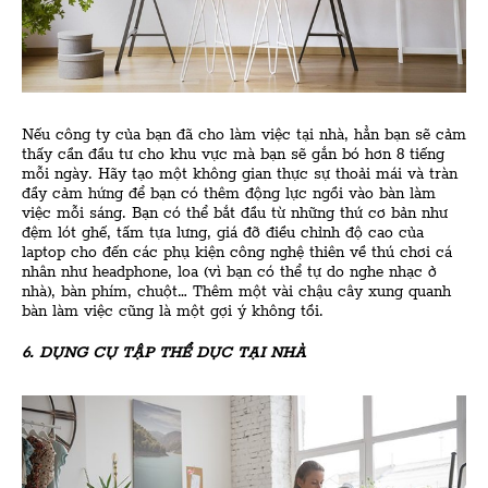
Nếu công ty của bạn đã cho làm việc tại nhà, hẳn bạn sẽ cảm
thấy cần đầu tư cho khu vực mà bạn sẽ gắn bó hơn 8 tiếng
mỗi ngày. Hãy tạo một không gian thực sự thoải mái và tràn
đầy cảm hứng để bạn có thêm động lực ngồi vào bàn làm
việc mỗi sáng. Bạn có thể bắt đầu từ những thứ cơ bản như
đệm lót ghế, tấm tựa lưng, giá đỡ điều chỉnh độ cao của
laptop cho đến các phụ kiện công nghệ thiên về thú chơi cá
nhân như headphone, loa (vì bạn có thể tự do nghe nhạc ở
nhà), bàn phím, chuột… Thêm một vài chậu cây xung quanh
bàn làm việc cũng là một gợi ý không tồi.
6. DỤNG CỤ TẬP THỂ DỤC TẠI NHÀ