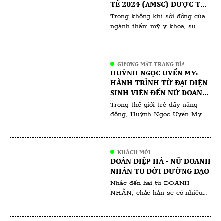
TẾ 2024 (AMSC) ĐƯỢC TỔ
nét, chất […]
CHỨC TẠI KUALA LUMPUR
Trong không khí sôi động của
(MALAYSIA)
ngành thẩm mỹ y khoa, sự
kiện AMSC 2024 tại Malaysia
đang là tâm điểm chú ý của
các chuyên gia và người yêu
GƯƠNG MẶT TRANG BÌA
làm đẹp. Với sự tham gia của
HUỲNH NGỌC UYỂN MY:
hàng trăm chuyên gia hàng
HÀNH TRÌNH TỪ ĐẠI DIỆN
đầu đến từ khắp nơi trên thế
SINH VIÊN ĐẾN NỮ DOANH
giới, hội nghị hứa hẹn mang […]
NHÂN ĐA TÀI
Trong thế giới trẻ đầy năng
động, Huỳnh Ngọc Uyển My
nổi bật không chỉ bởi vẻ đẹp
rạng ngời mà còn bởi tinh thần
học hỏi và sự nghiệp ấn tượng
KHÁCH MỜI
mà cô đã gặt hái ngay từ khi
ĐOÀN DIỆP HÀ - NỮ DOANH
còn ngồi trên ghế giảng đường.
NHÂN TU ĐỜI DƯỠNG ĐẠO
Với vai trò là gương mặt đại
Nhắc đến hai từ DOANH
diện cho […]
NHÂN, chắc hẳn sẽ có nhiều
người ngưỡng mộ, bên cạnh đó
cũng không ít những lời chê