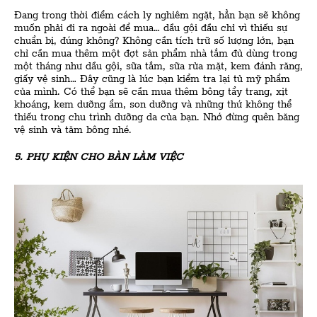
Đang trong thời điểm cách ly nghiêm ngặt, hẳn bạn sẽ không
muốn phải đi ra ngoài để mua… dầu gội đầu chỉ vì thiếu sự
chuẩn bị, đúng không? Không cần tích trữ số lượng lớn, bạn
chỉ cần mua thêm một đợt sản phẩm nhà tắm đủ dùng trong
một tháng như dầu gội, sữa tắm, sữa rửa mặt, kem đánh răng,
giấy vệ sinh… Đây cũng là lúc bạn kiểm tra lại tủ mỹ phẩm
của mình. Có thể bạn sẽ cần mua thêm bông tẩy trang, xịt
khoáng, kem dưỡng ẩm, son dưỡng và những thứ không thể
thiếu trong chu trình dưỡng da của bạn. Nhớ đừng quên băng
vệ sinh và tăm bông nhé.
5. PHỤ KIỆN CHO BÀN LÀM VIỆC