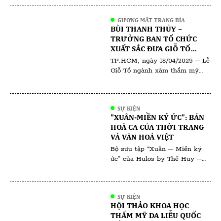
nghệ thẩm mỹ mới, thu hút sự
quan tâm của đông đảo chuyên
GƯƠNG MẶT TRANG BÌA
gia da liễu, bác sĩ thẩm mỹ, kỹ
BÙI THANH THỦY –
thuật viên và các đơn vị đối tác
TRƯỞNG BAN TỔ CHỨC
trong ngành. Sự kiện không chỉ
XUẤT SẮC ĐƯA GIỖ TỔ
là màn giới thiệu […]
NGÀNH PHUN XĂM THẨM
TP.HCM, ngày 18/04/2025 – Lễ
MỸ VIỆT NAM 2025 ĐẾN
Giỗ Tổ ngành xăm thẩm mỹ
THÀNH CÔNG VANG DỘI
2025 đã diễn ra trong không
khí trang nghiêm và thiêng
liêng, quy tụ đông đảo chuyên
SỰ KIỆN
gia, nghệ nhân và đơn vị uy tín
"XUÂN-MIỀN KÝ ỨC": BẢN
trong ngành. Đứng sau thành
HOÀ CA CỦA THỜI TRANG
công của sự kiện là Trưởng ban
VÀ VĂN HOÁ VIỆT
tổ chức – bà Bùi Thanh Thủy,
Bộ sưu tập “Xuân – Miền ký
[…]
ức” của Hulos by Thế Huy –
Hải Long không chỉ là một tác
phẩm thời trang mà còn là
hành trình đưa ta trở về với Tết
SỰ KIỆN
xưa – nơi những giá trị truyền
HỘI THẢO KHOA HỌC
thống hòa quyện cùng ký ức
THẨM MỸ DA LIỄU QUỐC
thân thương. Qua từng đường