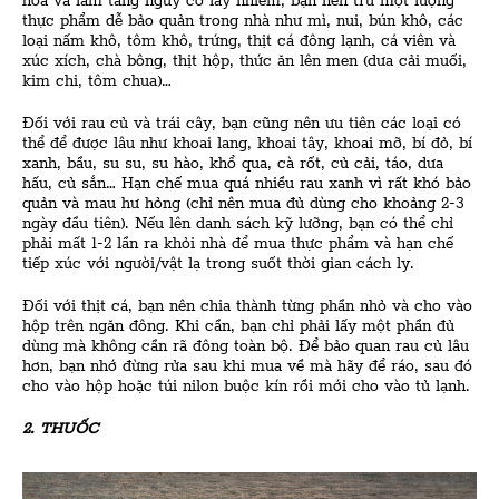
hóa và làm tăng nguy cơ lây nhiễm, bạn nên trữ một lượng
thực phẩm dễ bảo quản trong nhà như mì, nui, bún khô, các
loại nấm khô, tôm khô, trứng, thịt cá đông lạnh, cá viên và
xúc xích, chà bông, thịt hộp, thức ăn lên men (dưa cải muối,
kim chi, tôm chua)…
Đối với rau củ và trái cây, bạn cũng nên ưu tiên các loại có
thể để được lâu như khoai lang, khoai tây, khoai mỡ, bí đỏ, bí
xanh, bầu, su su, su hào, khổ qua, cà rốt, củ cải, táo, dưa
hấu, củ sắn… Hạn chế mua quá nhiều rau xanh vì rất khó bảo
quản và mau hư hỏng (chỉ nên mua đủ dùng cho khoảng 2-3
ngày đầu tiên). Nếu lên danh sách kỹ lưỡng, bạn có thể chỉ
phải mất 1-2 lần ra khỏi nhà để mua thực phẩm và hạn chế
tiếp xúc với người/vật lạ trong suốt thời gian cách ly.
Đối với thịt cá, bạn nên chia thành từng phần nhỏ và cho vào
hộp trên ngăn đông. Khi cần, bạn chỉ phải lấy một phần đủ
dùng mà không cần rã đông toàn bộ. Để bảo quan rau củ lâu
hơn, bạn nhớ đừng rửa sau khi mua về mà hãy để ráo, sau đó
cho vào hộp hoặc túi nilon buộc kín rồi mới cho vào tủ lạnh.
2. THUỐC