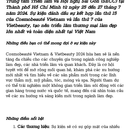
Trung tâm Triển lãm và Hội nghị Sài Gòn (SECC) tại
Thành phố Hồ Chí Minh từ ngày 25 đến 27 tháng 7
năm 2024. Sự kiện đánh dấu sự kết hợp lần thứ 15
của Cosmobeauté Vietnam và lần thứ 7 của
Vietbeauty, tạo nên triển lãm thương mại làm đẹp
lớn nhất và toàn diện nhất tại Việt Nam
Những điều bạn có thể mong đợi ở sự kiện này
Cosmobeauté Vietnam & Vietbeauty 2024 hứa hẹn sẽ là nền
tảng đa chiều cho các chuyên gia trong ngành công nghiệp
làm đẹp, các nhà triển lãm và quan khách. Đây là cơ hội
tuyệt vời để mở rộng mối quan hệ, khám phá các xu hướng
mới nhất và tìm hiểu về các sản phẩm mới trong các lĩnh
vực thẩm mỹ, mỹ phẩm, tóc, móng và spa. Người tham dự
có thể trải nghiệm một không gian triển lãm sôi động với các
gian hàng trong nước và quốc tế, mang đến cái nhìn toàn cầu
về các xu hướng và sáng kiến mới trong ngành làm đẹp.
Những điểm nổi bật
Các thương hiệu
: Sự kiện sẽ có sự góp mặt của nhiều