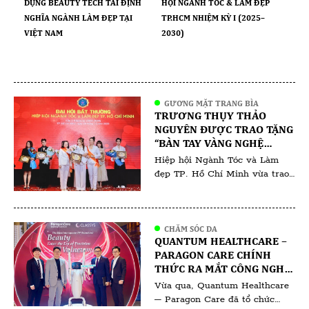
DỤNG BEAUTY TECH TÁI ĐỊNH
HỘI NGÀNH TÓC & LÀM ĐẸP
NGHĨA NGÀNH LÀM ĐẸP TẠI
TP.HCM NHIỆM KỲ I (2025–
VIỆT NAM
2030)
GƯƠNG MẶT TRANG BÌA
TRƯƠNG THỤY THẢO
NGUYÊN ĐƯỢC TRAO TẶNG
“BÀN TAY VÀNG NGHỆ
THUẬT NGÀNH LÀM ĐẸP
Hiệp hội Ngành Tóc và Làm
VIỆT NAM 2025”
đẹp TP. Hồ Chí Minh vừa trao
tặng danh hiệu “Bàn tay vàng
nghệ thuật ngành làm đẹp Việt
Nam 2025” cho bà Trương Thụy
Thảo Nguyên chuyên gia phun
CHĂM SÓC DA
QUANTUM HEALTHCARE –
xăm thẩm mỹ có hơn 10 năm
PARAGON CARE CHÍNH
hoạt động trong lĩnh vực làm
THỨC RA MẮT CÔNG NGHỆ
đẹp. Theo đại diện Hiệp hội, […]
RF ĐƠN CỰC VOLNEWMER:
Vừa qua, Quantum Healthcare
ĐỊNH HÌNH CHUẨN MỰC
– Paragon Care đã tổ chức