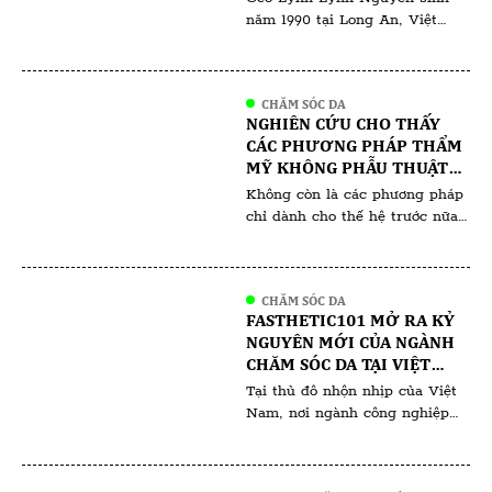
năm 1990 tại Long An, Việt
Nam. Xuất thân từ gia đình
khó khăn thiếu thốn đã kiến
tạo nên một cô gái với ngoại
CHĂM SÓC DA
hình mảnh mai yếu đuối nhưng
NGHIÊN CỨU CHO THẤY
nội lực đầy nhiệt huyết, quyết
CÁC PHƯƠNG PHÁP THẨM
tâm học tập vượt qua khó
MỸ KHÔNG PHẪU THUẬT
khăn, thách thức mong muốn
ĐANG NGÀY CÀNG PHỔ
Không còn là các phương pháp
xây dựng […]
BIẾN VỚI THẾ HỆ NGÀY
chỉ dành cho thế hệ trước nữa.
NAY
Nhiều người có thể nghĩ rằng
các liệu pháp thẩm mỹ lâu dài
chỉ dành cho làn da lão hóa và
CHĂM SÓC DA
việc xử lý các nếp nhăn. Tuy
FASTHETIC101 MỞ RA KỶ
nhiên, một nghiên cứu gần đây
NGUYÊN MỚI CỦA NGÀNH
của SkinSpirit Medical Spa đã
CHĂM SÓC DA TẠI VIỆT
phát hiện ra […]
NAM
Tại thủ đô nhộn nhịp của Việt
Nam, nơi ngành công nghiệp
làm đẹp thường xuyên bị ảnh
hưởng tiêu cực bởi sự thiếu
nhất quán và những tiêu chuẩn