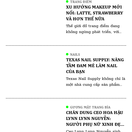
TRANG ĐIỂM
với chuyên gia điều chế và một
XU HƯỚNG MAKEUP MỚI
nhòm khách hàng người Việt
NỔI: LATTE, STRAWBERRY
đang tìm cách giải quyết bệnh
VÀ HƠN THẾ NỮA
lý mãn tính do phụ thuộc
Thế giới đồ trang điểm đang
Corticoid. […]
không ngừng phát triển, với
các xu hướng thường phản ánh
những thay đổi văn hóa và giá
trị xã hội rộng lớn hơn. Các xu
NAILS
hướng trang điểm gần đây như
TEXAS NAIL SUPPLY: NÂNG
Latte Makeup, Strawberry
TẦM ĐAM MÊ LÀM NAIL
Makeup và những xu hướng
CỦA BẠN
khác không chỉ mang tính
Texas Nail Supply không chỉ là
thẩm mỹ; chúng còn […]
một nhà cung cấp sản phẩm
nail thông thường, mà còn là
điểm đến lý tưởng cho những
ai đam mê nghệ thuật làm nail,
GƯƠNG MẶT TRANG BÌA
từ tiệm nail chuyên nghiệp đến
CHÂN DUNG CEO HOA HẬU
những người yêu thích làm nail
LYNN LYNN NGUYỄN:
tại nhà. Với cam kết về chất
NGƯỜI PHỤ NỮ XINH ĐẸP,
lượng sản phẩm, giá cả […]
TÀI NĂNG VÀ THÀNH ĐẠT
Ceo Lynn Lynn Nguyễn sinh