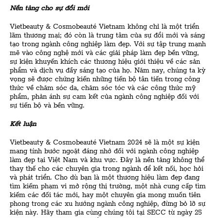
Nền tảng cho sự đổi mới
Vietbeauty & Cosmobeauté Vietnam không chỉ là một triển
lãm thương mại; đó còn là trung tâm của sự đổi mới và sáng
tạo trong ngành công nghiệp làm đẹp. Với sự tập trung mạnh
mẽ vào công nghệ mới và các giải pháp làm đẹp bền vững,
sự kiện khuyến khích các thương hiệu giới thiệu về các sản
phẩm và dịch vụ đầy sáng tạo của họ. Năm nay, chúng ta kỳ
vọng sẽ được chứng kiến những tiến bộ tân tiến trong công
thức về chăm sóc da, chăm sóc tóc và các công thức mỹ
phẩm, phản ánh sự cam kết của ngành công nghiệp đối với
sự tiến bộ và bền vững.
Kết luận
Vietbeauty & Cosmobeauté Vietnam 2024 sẽ là một sự kiện
mang tính bước ngoặt đáng nhớ đối với ngành công nghiệp
làm đẹp tại Việt Nam và khu vực. Đây là nền tảng không thể
thay thế cho các chuyên gia trong ngành để kết nối, học hỏi
và phát triển. Cho dù bạn là một thương hiệu làm đẹp đang
tìm kiếm phạm vi mở rộng thị trường, một nhà cung cấp tìm
kiếm các đối tác mới, hay một chuyên gia mong muốn tiên
phong trong các xu hướng ngành công nghiệp, đừng bỏ lỡ sự
kiện này. Hãy tham gia cùng chúng tôi tại SECC từ ngày 25