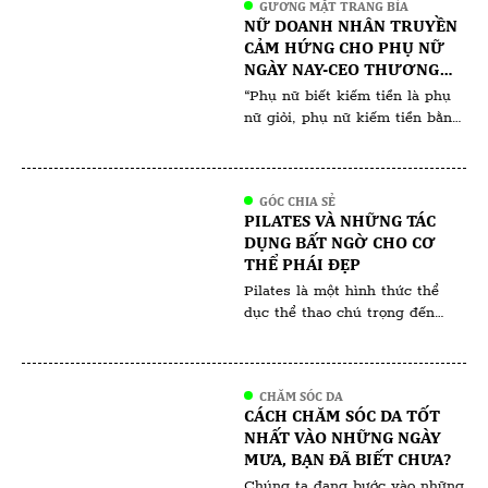
GƯƠNG MẶT TRANG BÌA
về chất lượng cũng như y tế ở
NỮ DOANH NHÂN TRUYỀN
dưới mức trung bình,
CẢM HỨNG CHO PHỤ NỮ
FASTHETIC101 nổi lên như một
NGÀY NAY-CEO THƯƠNG
hiện tượng mới, thay đổi mạnh
HIỆU MỸ PHẨM CAO CẤP
“Phụ nữ biết kiếm tiền là phụ
mẽ ngành […]
DR.MISHIN LÊ THỊ YẾN
nữ giỏi, phụ nữ kiếm tiền bằng
OANH - ĐẠI SỨ DOANH
việc chân chính là phụ nữ
NHÂN SỨC KHOẺ VÀ SẮC
thông minh. Nhưng phụ nữ vừa
ĐẸP TOÀN CẦU NĂM 2024
biết kiếm tiền vừa biết làm bản
GÓC CHIA SẺ
thân trở nên xinh đẹp mới là
PILATES VÀ NHỮNG TÁC
phụ nữ đáng ngưỡng mộ!”
DỤNG BẤT NGỜ CHO CƠ
Doanh nhân Lê Thị Yến Oanh
THỂ PHÁI ĐẸP
từng chia sẻ. Hiểu […]
Pilates là một hình thức thể
dục thể thao chú trọng đến
việc rèn luyện thể chất và tăng
cường sự dẻo dai, linh hoạt cho
cơ thể. Pilates sở hữu nhiều tư
CHĂM SÓC DA
thế khá giống với bộ môn Yoga
CÁCH CHĂM SÓC DA TỐT
nhưng chúng vẫn có nhiều đặc
NHẤT VÀO NHỮNG NGÀY
điểm khác nhau. Pilates được
MƯA, BẠN ĐÃ BIẾT CHƯA?
mọi người và cả […]
Chúng ta đang bước vào những