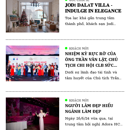
ái và sự kiên trì, cô đã và đang
𝐉𝐎𝐃I 𝐃𝐀𝐋A𝐓 𝐕𝐈𝐋𝐋𝐀 -
tiếp tục hành […]
𝐈𝐍𝐃𝐔𝐋𝐆𝐄 𝐈𝐍 𝐄𝐋𝐄𝐆𝐀𝐍𝐂𝐄
Tọa lạc khá gần trung tâm
thành phố, khách sạn Jodi
Dalat Villa được đánh giá một
trong những khách sạn đẹp ở
Đà Lạt, với view ngắm toàn
cảnh núi Langbiang và hồ Than
KHÁCH MỜI
Thở. Jodi Dalat Villa là một
NHIỆM KỲ RỰC RỠ CỦA
điểm đến lý tưởng cho những
ÔNG TRẦN VĂN LẬT, CHỦ
ai yêu thích kiến trúc độc đáo
TỊCH CHI HỘI CLB SỨC
và […]
KHỎE SẮC ĐẸP VIỆT NAM
Dưới sự lãnh đạo tài tình và
(VHBA) TRỰC THUỘC HỘI
tâm huyết của Chủ tịch Trần
DOANH NHÂN TƯ VIỆT
Văn Lật trong suốt thời gian
NAM
qua, VHBA đã gặt hái được
nhiều thành công vang dội, góp
KHÁCH MỜI
phần nâng cao sức khỏe và sắc
NGƯỜI LÀM ĐẸP HIỂU
đẹp cho cộng đồng Việt Nam.
NGÀNH LÀM ĐẸP
Chủ tịch Trần Văn Lật được
Ngày 26/6/24 vừa qua, tại
đánh giá cao bởi tầm […]
trung tâm hội nghị Adora HCM