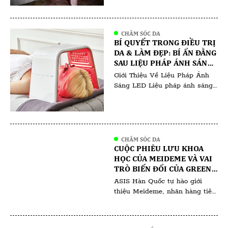
đã diễn ra sự kiện “ Người Làm
Đẹp Hiểu Ngành Làm Đẹp “ do
Thanh Thiên và Phượng Tara tổ
chức , quy tụ hàng trăm
CHĂM SÓC DA
chuyên gia , khách mời và học
BÍ QUYẾT TRONG ĐIỀU TRỊ
viên đến từ khắp nơi trong và
DA & LÀM ĐẸP: BÍ ẨN ĐẰNG
ngoài nước. Sự […]
SAU LIỆU PHÁP ÁNH SÁNG
LED: KHÁM PHÁ BÍ QUYẾT
Giới Thiệu Về Liệu Pháp Ánh
ĐỂ CÓ LÀN DA RẠNG RỠ
Sáng LED Liệu pháp ánh sáng
LED đã tạo nên một cuộc cách
mạng trong việc chăm sóc da,
thu hút cả ngành công nghiệp
làm đẹp và người tiêu dùng.
Phương pháp không xâm lấn
CHĂM SÓC DA
này sử dụng các bước sóng ánh
CUỘC PHIÊU LƯU KHOA
sáng đặc thù để giải quyết […]
HỌC CỦA MEIDEME VÀ VAI
TRÒ BIẾN ĐỔI CỦA GREEN
SALVIA TRONG HỘI CHỨNG
ASIS Hàn Quốc tự hào giới
NGHIỆN CORTICOID
thiệu Meideme, nhãn hàng tiên
phong trong lĩnh vực chăm sóc
da của Hàn Quốc, bắt tay vào
cuộc phiêu lưu khoa học cùng