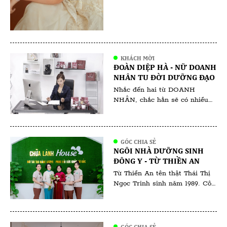
Với vai trò là gương mặt đại
diện cho […]
KHÁCH MỜI
ĐOÀN DIỆP HÀ - NỮ DOANH
NHÂN TU ĐỜI DƯỠNG ĐẠO
Nhắc đến hai từ DOANH
NHÂN, chắc hẳn sẽ có nhiều
người ngưỡng mộ, bên cạnh đó
cũng không ít những lời chê
bai. Người ta nói rằng, dân
kinh doanh thời bây giờ làm
GÓC CHIA SẺ
NGÔI NHÀ DƯỠNG SINH
thật ăn thật thì ít mà chiêu trò
ĐÔNG Y - TỪ THIỀN AN
thu lợi về mình thì nhiều không
đếm xuể. Tất nhiên, đã […]
Từ Thiền An tên thật Thái Thị
Ngọc Trinh sinh năm 1989. Cô
sinh ra và lớn lên tại Bà Rịa
Vũng Tàu. Từ Thiền An là một
cái tên gắn liền với sự bình yên
và sức khỏe. Với tấm lòng nhân
GÓC CHIA SẺ