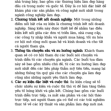
nhà trưng bày, bao gồm các thương hiệu làm đẹp hàng
đầu cả trong nước và quốc tế. Đây là cơ hội đặc biệt để
khám phá các sản phẩm và công nghệ mới nhất trong
ngành công nghiệp làm đẹp.
Chương trình kết nối doanh nghiệp
: Một trong những
điểm nổi bật của sự kiện là chương trình kết nối doanh
nghiệp. Sáng kiến này được thiết kế để nhằm tạo điều
kiện kết nối giữa các đơn vị triển lãm, nhà cung cấp,
các công ty nhập khẩu và người mua hàng, tối ưu hóa
cơ hội mở rộng mối quan hệ và kinh doanh và cho tất
cả người tham gia.
Thông tin chuyên sâu và xu hướng ngành
: Khách tham
quan sẽ có cơ hội tham dự các buổi nói chuyện và
trình diễn từ các chuyên gia ngành. Các buổi tọa đàm
này sẽ bao gồm nhiều chủ đề, từ các xu hướng làm đẹp
mới nhất đến các liệu pháp thẩm mỹ tiên tiến, mang lại
những thông tin quý giá cho các chuyên gia làm đẹp
cũng như những người yêu thích làm đẹp.
Các sự kiện đặc biệt và cuộc thi
: Sự kiện cũng sẽ tổ
chức nhiều sự kiện và cuộc thi thú vị để làm tăng thêm
yếu tố hứng khởi và gắn kết. Chúng bao gồm các buổi
trình diễn trực tiếp, ra mắt sản phẩm và các hội thảo
trực tiếp, nơi người tham gia có thể có các trải nghiệm
thực tế về các kỹ thuật và sản phẩm làm đẹp mới mẻ.