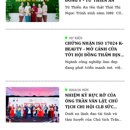
ĐÔNG Y - TỪ THIỀN AN
thu lợi về mình thì nhiều không
đếm xuể. Tất nhiên, đã […]
Từ Thiền An tên thật Thái Thị
Ngọc Trinh sinh năm 1989. Cô
sinh ra và lớn lên tại Bà Rịa
Vũng Tàu. Từ Thiền An là một
cái tên gắn liền với sự bình yên
và sức khỏe. Với tấm lòng nhân
SỰ KIỆN
ái và sự kiên trì, cô đã và đang
CHỨNG NHẬN ISO 17024 K-
tiếp tục hành […]
BEAUTY - MỞ CÁNH CỬA
TỚI HỘI ĐỒNG THẨM ĐỊNH
VÀ HỘI ĐỒNG ĐÀO TẠO
Ngành công nghiệp làm đẹp
đang phát triển mạnh mẽ, việc
sở hữu một chứng nhận uy tín
không chỉ giúp nâng cao tay
nghề mà còn mở ra nhiều cơ
KHÁCH MỜI
hội nghề nghiệp đáng giá. Một
NHIỆM KỲ RỰC RỠ CỦA
trong những chứng nhận nổi
ÔNG TRẦN VĂN LẬT, CHỦ
bật và được đánh giá cao hiện
TỊCH CHI HỘI CLB SỨC
nay là chúng nhận ISO 17024
KHỎE SẮC ĐẸP VIỆT NAM
Dưới sự lãnh đạo tài tình và
[…]
(VHBA) TRỰC THUỘC HỘI
tâm huyết của Chủ tịch Trần
DOANH NHÂN TƯ VIỆT
Văn Lật trong suốt thời gian
NAM