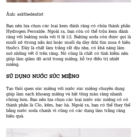
Ảnh: askthedentist
Bạn nên lựa chọn các loại kem đánh răng có chứa thành phần
Hydrogen Peroxide. Ngoài ra, bạn còn có thể trộn kem đánh
răng với
baking soda
với tỉ lệ 1:2. Baking soda còn được gọi là
muối nở (trong nấu ăn) hoặc muối dạ dày (khi tìm mua ở hiệu
thuốc). Đây là chất làm trắng rất dịu nhẹ, có khả năng làm
mờ những vết ố trên răng. Nó cũng là chất có tính kiềm nên
giúp làm giảm độ acid trong miệng, hỗ trợ điều trị nhiệt
miệng.
SỬ DỤNG NƯỚC SÚC MIỆNG
Tạo thói quen súc miệng với nước súc miệng chuyên dụng
giúp làm sạch khoang miệng và bật tông màu răng nhanh
chóng hơn. Bạn nên lựa chọn các loại nước súc miệng có có
thành phần là Clo, kẽm, bạc hà. Ngoài ra, bạn có thể thay thế
bằng nước soda chanh vì cũng có các dụng làm trắng răng
hiệu quả.