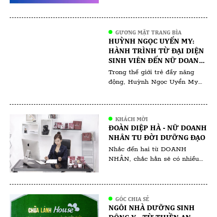
GƯƠNG MẶT TRANG BÌA
HUỲNH NGỌC UYỂN MY:
HÀNH TRÌNH TỪ ĐẠI DIỆN
SINH VIÊN ĐẾN NỮ DOANH
NHÂN ĐA TÀI
Trong thế giới trẻ đầy năng
động, Huỳnh Ngọc Uyển My
nổi bật không chỉ bởi vẻ đẹp
rạng ngời mà còn bởi tinh thần
học hỏi và sự nghiệp ấn tượng
KHÁCH MỜI
mà cô đã gặt hái ngay từ khi
ĐOÀN DIỆP HÀ - NỮ DOANH
còn ngồi trên ghế giảng đường.
NHÂN TU ĐỜI DƯỠNG ĐẠO
Với vai trò là gương mặt đại
Nhắc đến hai từ DOANH
diện cho […]
NHÂN, chắc hẳn sẽ có nhiều
người ngưỡng mộ, bên cạnh đó
cũng không ít những lời chê
bai. Người ta nói rằng, dân
kinh doanh thời bây giờ làm
GÓC CHIA SẺ
NGÔI NHÀ DƯỠNG SINH
thật ăn thật thì ít mà chiêu trò