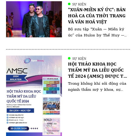
SỰ KIỆN
gia, nghệ nhân và đơn vị uy tín
"XUÂN-MIỀN KÝ ỨC": BẢN
trong ngành. Đứng sau thành
HOÀ CA CỦA THỜI TRANG
công của sự kiện là Trưởng ban
VÀ VĂN HOÁ VIỆT
tổ chức – bà Bùi Thanh Thủy,
Bộ sưu tập “Xuân – Miền ký
[…]
ức” của Hulos by Thế Huy –
Hải Long không chỉ là một tác
phẩm thời trang mà còn là
hành trình đưa ta trở về với Tết
SỰ KIỆN
xưa – nơi những giá trị truyền
HỘI THẢO KHOA HỌC
thống hòa quyện cùng ký ức
THẨM MỸ DA LIỄU QUỐC
thân thương. Qua từng đường
TẾ 2024 (AMSC) ĐƯỢC TỔ
nét, chất […]
CHỨC TẠI KUALA LUMPUR
Trong không khí sôi động của
(MALAYSIA)
ngành thẩm mỹ y khoa, sự
kiện AMSC 2024 tại Malaysia
đang là tâm điểm chú ý của
các chuyên gia và người yêu
làm đẹp. Với sự tham gia của
hàng trăm chuyên gia hàng
đầu đến từ khắp nơi trên thế
giới, hội nghị hứa hẹn mang […]