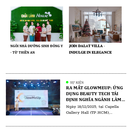
𝐉𝐎𝐃I 𝐃𝐀𝐋A𝐓 𝐕𝐈𝐋𝐋𝐀 -
NGÔI NHÀ DƯỠNG SINH ĐÔNG Y
𝐈𝐍𝐃𝐔𝐋𝐆𝐄 𝐈𝐍 𝐄𝐋𝐄𝐆𝐀𝐍𝐂𝐄
- TỪ THIỀN AN
SỰ KIỆN
RA MẮT GLOWMEUP: ỨNG
DỤNG BEAUTY TECH TÁI
ĐỊNH NGHĨA NGÀNH LÀM
ĐẸP TẠI VIỆT NAM
Ngày 18/12/2025, tại Capella
Gallery Hall (TP.HCM),
GlowMeUp đã chính thức tổ
chức sự kiện ra mắt ứng dụng
GlowMeUp, đánh dấu bước tiến