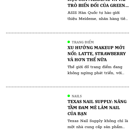
TRÒ BIẾN ĐỔI CỦA GREEN
SALVIA TRONG HỘI CHỨNG
ASIS Hàn Quốc tự hào giới
NGHIỆN CORTICOID
thiệu Meideme, nhãn hàng tiên
phong trong lĩnh vực chăm sóc
da của Hàn Quốc, bắt tay vào
cuộc phiêu lưu khoa học cùng
TRANG ĐIỂM
với chuyên gia điều chế và một
XU HƯỚNG MAKEUP MỚI
nhòm khách hàng người Việt
NỔI: LATTE, STRAWBERRY
đang tìm cách giải quyết bệnh
VÀ HƠN THẾ NỮA
lý mãn tính do phụ thuộc
Thế giới đồ trang điểm đang
Corticoid. […]
không ngừng phát triển, với
các xu hướng thường phản ánh
những thay đổi văn hóa và giá
trị xã hội rộng lớn hơn. Các xu
NAILS
hướng trang điểm gần đây như
TEXAS NAIL SUPPLY: NÂNG
Latte Makeup, Strawberry
TẦM ĐAM MÊ LÀM NAIL
Makeup và những xu hướng
CỦA BẠN
khác không chỉ mang tính
Texas Nail Supply không chỉ là
thẩm mỹ; chúng còn […]
một nhà cung cấp sản phẩm
nail thông thường, mà còn là