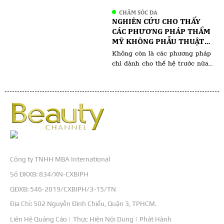
tạo nên một cô gái với ngoại
CHĂM SÓC DA
hình mảnh mai yếu đuối nhưng
NGHIÊN CỨU CHO THẤY
nội lực đầy nhiệt huyết, quyết
CÁC PHƯƠNG PHÁP THẨM
tâm học tập vượt qua khó
MỸ KHÔNG PHẪU THUẬT
khăn, thách thức mong muốn
ĐANG NGÀY CÀNG PHỔ
Không còn là các phương pháp
xây dựng […]
BIẾN VỚI THẾ HỆ NGÀY
chỉ dành cho thế hệ trước nữa.
NAY
Nhiều người có thể nghĩ rằng
các liệu pháp thẩm mỹ lâu dài
chỉ dành cho làn da lão hóa và
việc xử lý các nếp nhăn. Tuy
nhiên, một nghiên cứu gần đây
của SkinSpirit Medical Spa đã
phát hiện ra […]
Công ty TNHH MBA International
Số ĐKXB: 834/XN-CXBIPH
QĐXB: 546-2019/CXBIPH/3-15/TN
Địa Chỉ: 502 Nguyễn Đình Chiểu, Quận 3, TPHCM.
Liên Hệ Quảng Cáo |
Thực Hiện Nội Dung |
Phát Hành