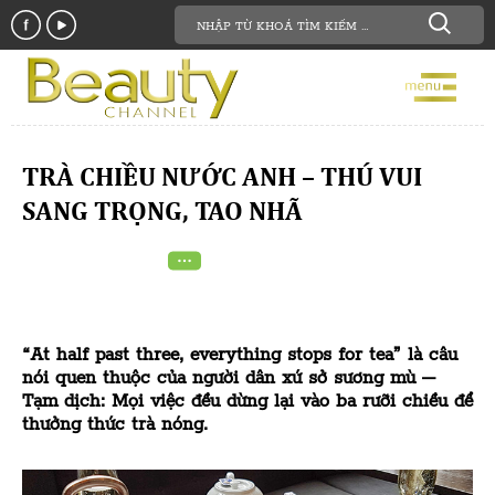
TRÀ CHIỀU NƯỚC ANH – THÚ VUI
SANG TRỌNG, TAO NHÃ
“At half past three, everything stops for tea” là câu
nói quen thuộc của người dân xứ sở sương mù –
Tạm dịch: Mọi việc đều dừng lại vào ba rưỡi chiều để
thưởng thức trà nóng.