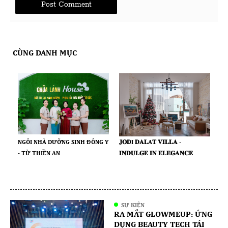
CÙNG DANH MỤC
𝐉𝐎𝐃I 𝐃𝐀𝐋A𝐓 𝐕𝐈𝐋𝐋𝐀 -
NGÔI NHÀ DƯỠNG SINH ĐÔNG Y
𝐈𝐍𝐃𝐔𝐋𝐆𝐄 𝐈𝐍 𝐄𝐋𝐄𝐆𝐀𝐍𝐂𝐄
- TỪ THIỀN AN
SỰ KIỆN
RA MẮT GLOWMEUP: ỨNG
DỤNG BEAUTY TECH TÁI