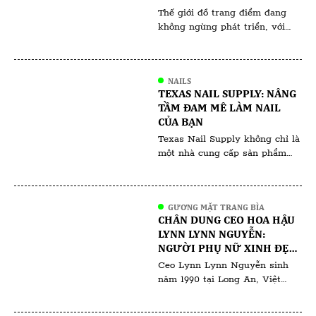
Thế giới đồ trang điểm đang
Corticoid. […]
không ngừng phát triển, với
các xu hướng thường phản ánh
những thay đổi văn hóa và giá
trị xã hội rộng lớn hơn. Các xu
NAILS
hướng trang điểm gần đây như
TEXAS NAIL SUPPLY: NÂNG
Latte Makeup, Strawberry
TẦM ĐAM MÊ LÀM NAIL
Makeup và những xu hướng
CỦA BẠN
khác không chỉ mang tính
Texas Nail Supply không chỉ là
thẩm mỹ; chúng còn […]
một nhà cung cấp sản phẩm
nail thông thường, mà còn là
điểm đến lý tưởng cho những
ai đam mê nghệ thuật làm nail,
GƯƠNG MẶT TRANG BÌA
từ tiệm nail chuyên nghiệp đến
CHÂN DUNG CEO HOA HẬU
những người yêu thích làm nail
LYNN LYNN NGUYỄN:
tại nhà. Với cam kết về chất
NGƯỜI PHỤ NỮ XINH ĐẸP,
lượng sản phẩm, giá cả […]
TÀI NĂNG VÀ THÀNH ĐẠT
Ceo Lynn Lynn Nguyễn sinh
năm 1990 tại Long An, Việt
Nam. Xuất thân từ gia đình
khó khăn thiếu thốn đã kiến