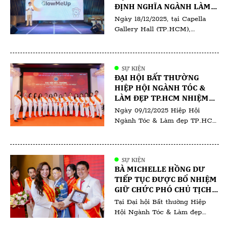
ĐỊNH NGHĨA NGÀNH LÀM
ĐẸP TẠI VIỆT NAM
Ngày 18/12/2025, tại Capella
Gallery Hall (TP.HCM),
GlowMeUp đã chính thức tổ
chức sự kiện ra mắt ứng dụng
GlowMeUp, đánh dấu bước tiến
SỰ KIỆN
quan trọng trong việc ứng
ĐẠI HỘI BẤT THƯỜNG
dụng công nghệ vào ngành làm
HIỆP HỘI NGÀNH TÓC &
đẹp và chăm sóc sức khỏe tại
LÀM ĐẸP TP.HCM NHIỆM
Việt Nam. Sự kiện quy tụ các
KỲ I (2025–2030)
Ngày 09/12/2025 Hiệp Hội
doanh nghiệp làm đẹp, đối tác
Ngành Tóc & Làm đẹp TP.HCM
[…]
đã tổ chức Đại hội Bất thường
lần thứ I – nhiệm kỳ 2025–
2030. Đại hội có sự tham dự
SỰ KIỆN
của đông đảo hội viên, các
BÀ MICHELLE HỒNG DƯ
chuyên gia trong ngành cùng
TIẾP TỤC ĐƯỢC BỔ NHIỆM
đại diện salon, học viện đào tạo
GIỮ CHỨC PHÓ CHỦ TỊCH
và doanh nghiệp hoạt động
ĐÀO TẠO NGÀNH LÀM ĐẸP -
Tại Đại hội Bất thường Hiệp
trong lĩnh […]
HIỆP HỘI NGÀNH TÓC &
Hội Ngành Tóc & Làm đẹp
LÀM ĐẸP TP.HCM
TP.HCM nhiệm kỳ 2025–2030,