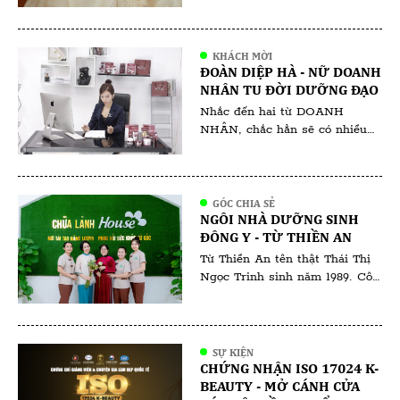
KHÁCH MỜI
ĐOÀN DIỆP HÀ - NỮ DOANH
NHÂN TU ĐỜI DƯỠNG ĐẠO
Nhắc đến hai từ DOANH
NHÂN, chắc hẳn sẽ có nhiều
người ngưỡng mộ, bên cạnh đó
cũng không ít những lời chê
bai. Người ta nói rằng, dân
kinh doanh thời bây giờ làm
GÓC CHIA SẺ
NGÔI NHÀ DƯỠNG SINH
thật ăn thật thì ít mà chiêu trò
ĐÔNG Y - TỪ THIỀN AN
thu lợi về mình thì nhiều không
đếm xuể. Tất nhiên, đã […]
Từ Thiền An tên thật Thái Thị
Ngọc Trinh sinh năm 1989. Cô
sinh ra và lớn lên tại Bà Rịa
Vũng Tàu. Từ Thiền An là một
cái tên gắn liền với sự bình yên
và sức khỏe. Với tấm lòng nhân
SỰ KIỆN
ái và sự kiên trì, cô đã và đang
CHỨNG NHẬN ISO 17024 K-
tiếp tục hành […]
BEAUTY - MỞ CÁNH CỬA