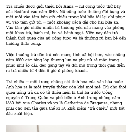
Trà chiều được giới thiệu bới Anna – nữ công tước thứ bảy
của Bedford vào năm 1840. Nữ công tước thường đói bụng và
mệt mỏi vào tầm bốn giờ chiều trong khi bữa tối lại chỉ phục
vụ vào tám giờ tối – một khoảng cách dài cho hai bữa ăn.
Vào tầm giờ chiều muộn bà thường yêu cầu mang vào phòng
một khay trà, bánh mì, bơ và bánh ngọt. Việc này dần trở
thành thói quen của nữ công tước và bà thường rủ bạn bè đến
thường thức cùng.
Việc thưởng trà dần trở nên mang tính xã hội hơn, vào những
năm 1880 các tầng lớp thượng lưu và phụ nữ sẽ mặc trang
phục như áo dài, đeo găng tay và đội mũ trong thời gian diễn
ra trà chiều từ 4 đến 5 giờ ở phòng khách.
Trà chiều – một trong những nét tinh hoa của văn hóa nước
Anh hóa ra là một truyền thống còn khá mới mẻ. Dù cho thói
quen uống trà đã có từ thiên niên kỉ thứ ba trước Công
nguyên ở Trung Quốc và phổ biến ở Anh trong những năm
1660 bởi vua Charles và vợ là Catherina de Braganza, nhưng
phải cho đến tận giữa thế kỉ 19, khái niệm “trà chiều” mới bắt
đầu xuất hiện.