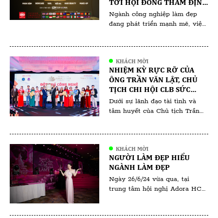
TỚI HỘI ĐỒNG THẨM ĐỊNH
VÀ HỘI ĐỒNG ĐÀO TẠO
Ngành công nghiệp làm đẹp
đang phát triển mạnh mẽ, việc
sở hữu một chứng nhận uy tín
không chỉ giúp nâng cao tay
nghề mà còn mở ra nhiều cơ
KHÁCH MỜI
hội nghề nghiệp đáng giá. Một
NHIỆM KỲ RỰC RỠ CỦA
trong những chứng nhận nổi
ÔNG TRẦN VĂN LẬT, CHỦ
bật và được đánh giá cao hiện
TỊCH CHI HỘI CLB SỨC
nay là chúng nhận ISO 17024
KHỎE SẮC ĐẸP VIỆT NAM
Dưới sự lãnh đạo tài tình và
[…]
(VHBA) TRỰC THUỘC HỘI
tâm huyết của Chủ tịch Trần
DOANH NHÂN TƯ VIỆT
Văn Lật trong suốt thời gian
NAM
qua, VHBA đã gặt hái được
nhiều thành công vang dội, góp
KHÁCH MỜI
phần nâng cao sức khỏe và sắc
NGƯỜI LÀM ĐẸP HIỂU
đẹp cho cộng đồng Việt Nam.
NGÀNH LÀM ĐẸP
Chủ tịch Trần Văn Lật được
Ngày 26/6/24 vừa qua, tại
đánh giá cao bởi tầm […]
trung tâm hội nghị Adora HCM
đã diễn ra sự kiện “ Người Làm
Đẹp Hiểu Ngành Làm Đẹp “ do