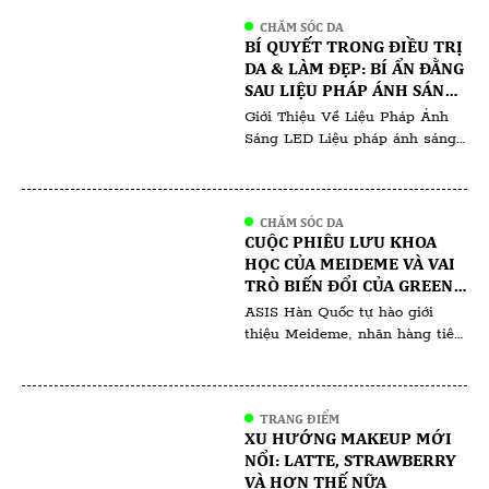
Thanh Thiên và Phượng Tara tổ
chức , quy tụ hàng trăm
CHĂM SÓC DA
chuyên gia , khách mời và học
BÍ QUYẾT TRONG ĐIỀU TRỊ
viên đến từ khắp nơi trong và
DA & LÀM ĐẸP: BÍ ẨN ĐẰNG
ngoài nước. Sự […]
SAU LIỆU PHÁP ÁNH SÁNG
LED: KHÁM PHÁ BÍ QUYẾT
Giới Thiệu Về Liệu Pháp Ánh
ĐỂ CÓ LÀN DA RẠNG RỠ
Sáng LED Liệu pháp ánh sáng
LED đã tạo nên một cuộc cách
mạng trong việc chăm sóc da,
thu hút cả ngành công nghiệp
CHĂM SÓC DA
làm đẹp và người tiêu dùng.
CUỘC PHIÊU LƯU KHOA
Phương pháp không xâm lấn
HỌC CỦA MEIDEME VÀ VAI
này sử dụng các bước sóng ánh
TRÒ BIẾN ĐỔI CỦA GREEN
sáng đặc thù để giải quyết […]
SALVIA TRONG HỘI CHỨNG
ASIS Hàn Quốc tự hào giới
NGHIỆN CORTICOID
thiệu Meideme, nhãn hàng tiên
phong trong lĩnh vực chăm sóc
da của Hàn Quốc, bắt tay vào
cuộc phiêu lưu khoa học cùng
TRANG ĐIỂM
với chuyên gia điều chế và một
XU HƯỚNG MAKEUP MỚI
nhòm khách hàng người Việt
NỔI: LATTE, STRAWBERRY
đang tìm cách giải quyết bệnh
VÀ HƠN THẾ NỮA
lý mãn tính do phụ thuộc