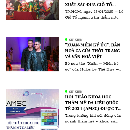
trong ngành. Sự kiện không chỉ
XUẤT SẮC ĐƯA GIỖ TỔ
là màn giới thiệu […]
NGÀNH PHUN XĂM THẨM
TP.HCM, ngày 18/04/2025 – Lễ
MỸ VIỆT NAM 2025 ĐẾN
Giỗ Tổ ngành xăm thẩm mỹ
THÀNH CÔNG VANG DỘI
2025 đã diễn ra trong không
khí trang nghiêm và thiêng
liêng, quy tụ đông đảo chuyên
SỰ KIỆN
gia, nghệ nhân và đơn vị uy tín
"XUÂN-MIỀN KÝ ỨC": BẢN
trong ngành. Đứng sau thành
HOÀ CA CỦA THỜI TRANG
công của sự kiện là Trưởng ban
VÀ VĂN HOÁ VIỆT
tổ chức – bà Bùi Thanh Thủy,
Bộ sưu tập “Xuân – Miền ký
[…]
ức” của Hulos by Thế Huy –
Hải Long không chỉ là một tác
phẩm thời trang mà còn là
hành trình đưa ta trở về với Tết
SỰ KIỆN
xưa – nơi những giá trị truyền
HỘI THẢO KHOA HỌC
thống hòa quyện cùng ký ức
THẨM MỸ DA LIỄU QUỐC
thân thương. Qua từng đường
TẾ 2024 (AMSC) ĐƯỢC TỔ
nét, chất […]
CHỨC TẠI KUALA LUMPUR
Trong không khí sôi động của
(MALAYSIA)
ngành thẩm mỹ y khoa, sự
kiện AMSC 2024 tại Malaysia