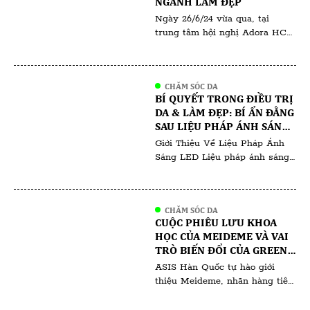
NGÀNH LÀM ĐẸP
Chủ tịch Trần Văn Lật được
Ngày 26/6/24 vừa qua, tại
đánh giá cao bởi tầm […]
trung tâm hội nghị Adora HCM
đã diễn ra sự kiện “ Người Làm
Đẹp Hiểu Ngành Làm Đẹp “ do
Thanh Thiên và Phượng Tara tổ
CHĂM SÓC DA
chức , quy tụ hàng trăm
BÍ QUYẾT TRONG ĐIỀU TRỊ
chuyên gia , khách mời và học
DA & LÀM ĐẸP: BÍ ẨN ĐẰNG
viên đến từ khắp nơi trong và
SAU LIỆU PHÁP ÁNH SÁNG
ngoài nước. Sự […]
LED: KHÁM PHÁ BÍ QUYẾT
Giới Thiệu Về Liệu Pháp Ánh
ĐỂ CÓ LÀN DA RẠNG RỠ
Sáng LED Liệu pháp ánh sáng
LED đã tạo nên một cuộc cách
mạng trong việc chăm sóc da,
thu hút cả ngành công nghiệp
CHĂM SÓC DA
làm đẹp và người tiêu dùng.
CUỘC PHIÊU LƯU KHOA
Phương pháp không xâm lấn
HỌC CỦA MEIDEME VÀ VAI
này sử dụng các bước sóng ánh
TRÒ BIẾN ĐỔI CỦA GREEN
sáng đặc thù để giải quyết […]
SALVIA TRONG HỘI CHỨNG
ASIS Hàn Quốc tự hào giới
NGHIỆN CORTICOID
thiệu Meideme, nhãn hàng tiên
phong trong lĩnh vực chăm sóc
da của Hàn Quốc, bắt tay vào