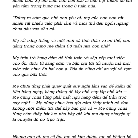
nhiều hơn. Sợ em sinh non nên bác sĩ cho đặt thuốc để em
yên tâm trong bụng mẹ trong 8 tuần nữa.
“Đừng ra sớm quá nhé con yêu ơi, mẹ của con còn rất
nhiều rất nhiều việc phải làm và mọi thứ đều ngổn ngang
chưa đâu vào đâu cả.
Mẹ rất căng thẳng và mệt mỏi cả tinh thần và cơ thể, con
gắng trong bụng mẹ thêm 08 tuần nữa con nhé”
Mẹ trăn trở hàng đêm để tính toán và sắp xếp mọi việc
cho ổn, thức từ sáng sớm và bận bịu tới tối muộn mà mọi
việc vẫn chưa ổn hai con ạ. Bữa ăn cũng chỉ ăn vội và tạm
cho qua bữa thôi.
Mẹ chưa từng phải quay quắt suy nghĩ làm sao để kiếm đủ
tiền hàng ngày, hàng tháng để lấy chỗ này lấp chỗ kia –
Mẹ cũng chưa từng phải mất ngủ hàng đêm để trằn trọc
suy nghĩ – Mẹ cũng chưa bao giờ cảm thấy mình cô đơn
không một điểm tựa thế này bao giờ cả – Mẹ cũng chưa
từng cảm thấy bất lực như bây giờ khi mà đụng chuyện gì
là chuyện đó có trục trặc.
Nhưng con ơi, mẹ sẽ ổn, mẹ sẽ làm được, mẹ sẽ không bỏ