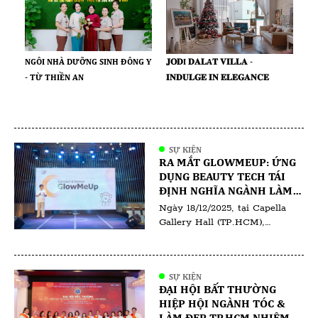
𝐉𝐎𝐃I 𝐃𝐀𝐋A𝐓 𝐕𝐈𝐋𝐋𝐀 -
NGÔI NHÀ DƯỠNG SINH ĐÔNG Y
𝐈𝐍𝐃𝐔𝐋𝐆𝐄 𝐈𝐍 𝐄𝐋𝐄𝐆𝐀𝐍𝐂𝐄
- TỪ THIỀN AN
SỰ KIỆN
RA MẮT GLOWMEUP: ỨNG
DỤNG BEAUTY TECH TÁI
ĐỊNH NGHĨA NGÀNH LÀM
ĐẸP TẠI VIỆT NAM
Ngày 18/12/2025, tại Capella
Gallery Hall (TP.HCM),
GlowMeUp đã chính thức tổ
chức sự kiện ra mắt ứng dụng
GlowMeUp, đánh dấu bước tiến
SỰ KIỆN
quan trọng trong việc ứng
ĐẠI HỘI BẤT THƯỜNG
dụng công nghệ vào ngành làm
HIỆP HỘI NGÀNH TÓC &
đẹp và chăm sóc sức khỏe tại
LÀM ĐẸP TP.HCM NHIỆM