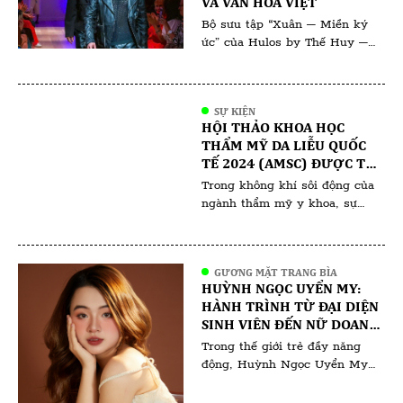
VÀ VĂN HOÁ VIỆT
tổ chức – bà Bùi Thanh Thủy,
Bộ sưu tập “Xuân – Miền ký
[…]
ức” của Hulos by Thế Huy –
Hải Long không chỉ là một tác
phẩm thời trang mà còn là
hành trình đưa ta trở về với Tết
SỰ KIỆN
xưa – nơi những giá trị truyền
HỘI THẢO KHOA HỌC
thống hòa quyện cùng ký ức
THẨM MỸ DA LIỄU QUỐC
thân thương. Qua từng đường
TẾ 2024 (AMSC) ĐƯỢC TỔ
nét, chất […]
CHỨC TẠI KUALA LUMPUR
Trong không khí sôi động của
(MALAYSIA)
ngành thẩm mỹ y khoa, sự
kiện AMSC 2024 tại Malaysia
đang là tâm điểm chú ý của
các chuyên gia và người yêu
GƯƠNG MẶT TRANG BÌA
làm đẹp. Với sự tham gia của
HUỲNH NGỌC UYỂN MY:
hàng trăm chuyên gia hàng
HÀNH TRÌNH TỪ ĐẠI DIỆN
đầu đến từ khắp nơi trên thế
SINH VIÊN ĐẾN NỮ DOANH
giới, hội nghị hứa hẹn mang […]
NHÂN ĐA TÀI
Trong thế giới trẻ đầy năng
động, Huỳnh Ngọc Uyển My
nổi bật không chỉ bởi vẻ đẹp
rạng ngời mà còn bởi tinh thần