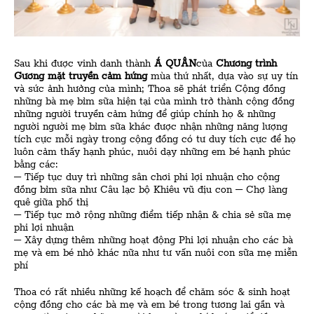
Sau khi được vinh danh thành
Á QUÂN
của
Chương trình
Gương mặt truyền cảm hứng
mùa thứ nhất, dựa vào sự uy tín
và sức ảnh hưởng của mình; Thoa sẽ phát triển Cộng đồng
những bà mẹ bỉm sữa hiện tại của mình trở thành cộng đồng
những người truyền cảm hứng để giúp chính họ & những
người người mẹ bỉm sữa khác được nhận những năng lượng
tích cực mỗi ngày trong cộng đồng có tư duy tích cực để họ
luôn cảm thấy hạnh phúc, nuôi dạy những em bé hạnh phúc
bằng các:
– Tiếp tục duy trì những sân chơi phi lợi nhuận cho cộng
đồng bỉm sữa như Câu lạc bộ Khiêu vũ địu con – Chợ làng
quê giữa phố thị
– Tiếp tục mở rộng những điểm tiếp nhận & chia sẻ sữa mẹ
phi lợi nhuận
– Xây dựng thêm những hoạt động Phi lợi nhuận cho các bà
mẹ và em bé nhỏ khác nữa như tư vấn nuôi con sữa mẹ miễn
phí
Thoa có rất nhiều những kế hoạch để chăm sóc & sinh hoạt
cộng đồng cho các bà mẹ và em bé trong tương lai gần và