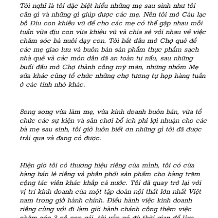
Tôi nghĩ là tôi đặc biệt hiểu những mẹ sau sinh như tôi
cần gì và những gì giúp được các mẹ. Nên tôi mở Câu lạc
bộ Địu con khiêu vũ để cho các mẹ có thể gặp nhau mỗi
tuần vừa địu con vừa khiêu vũ và chia sẻ với nhau về việc
chăm sóc bà nuôi dạy con. Tôi bắt đầu mở Chợ quê để
các mẹ giao lưu và buôn bán sản phẩm thực phẩm sạch
nhà quê và các món dân dã an toàn tự nấu, sau những
buổi đầu mở Chợ thành công mỹ mãn, những nhóm Mẹ
sữa khác cũng tổ chức những chợ tương tự họp hàng tuần
ở các tỉnh nhỏ khác.
Song song vừa làm mẹ, vừa kinh doanh buôn bán, vừa tổ
chức các sự kiện và sân chơi bổ ích phi lợi nhuận cho các
bà mẹ sau sinh, tôi giờ luôn biết ơn những gì tôi đã được
trải qua và đang có được.
Hiện giờ tôi có thương hiệu riêng của mình, tôi có cửa
hàng bán lẻ riêng và phân phối sản phẩm cho hàng trăm
cộng tác viên khác khắp cả nước. Tôi đã quay trở lại với
vị trí kinh doanh của một tập đoàn nội thất lớn nhất Việt
nam trong giờ hành chính. Điều hành việc kinh doanh
riêng cùng với đi làm giờ hành chánh công thêm việc
chăm sóc 3 cô con gái, tôi vẫn có đủ thời gian để làm