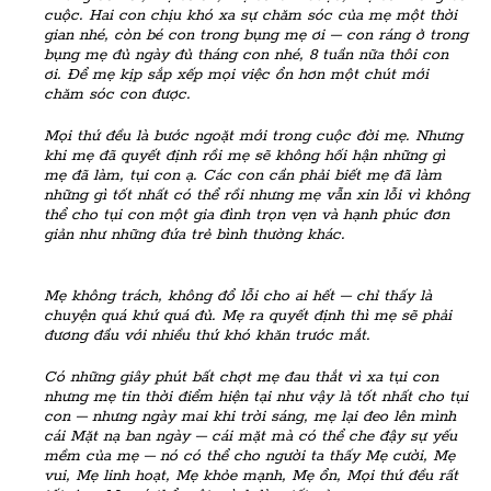
cuộc. Hai con chịu khó xa sự chăm sóc của mẹ một thời
gian nhé, còn bé con trong bụng mẹ ơi – con ráng ở trong
bụng mẹ đủ ngày đủ tháng con nhé, 8 tuần nữa thôi con
ơi. Để mẹ kịp sắp xếp mọi việc ổn hơn một chút mới
chăm sóc con được.
Mọi thứ đều là bước ngoặt mới trong cuộc đời mẹ. Nhưng
khi mẹ đã quyết định rồi mẹ sẽ không hối hận những gì
mẹ đã làm, tụi con ạ. Các con cần phải biết mẹ đã làm
những gì tốt nhất có thể rồi nhưng mẹ vẫn xin lỗi vì không
thể cho tụi con một gia đình trọn vẹn và hạnh phúc đơn
giản như những đứa trẻ bình thường khác.
Mẹ không trách, không đổ lỗi cho ai hết – chỉ thấy là
chuyện quá khứ quá đủ. Mẹ ra quyết định thì mẹ sẽ phải
đương đầu với nhiều thứ khó khăn trước mắt.
Có những giây phút bất chợt mẹ đau thắt vì xa tụi con
nhưng mẹ tin thời điểm hiện tại như vậy là tốt nhất cho tụi
con – nhưng ngày mai khi trời sáng, mẹ lại đeo lên mình
cái Mặt nạ ban ngày – cái mặt mà có thể che đậy sự yếu
mềm của mẹ – nó có thể cho người ta thấy Mẹ cười, Mẹ
vui, Mẹ linh hoạt, Mẹ khỏe mạnh, Mẹ ổn, Mọi thứ đều rất