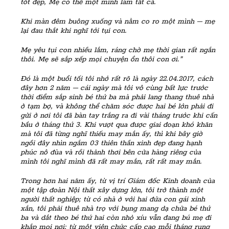
tốt đẹp, Mẹ có thể một mình làm tất cả.
Khi màn đêm buông xuống và nằm co ro một mình – mẹ
lại đau thắt khi nghĩ tới tụi con.
Mẹ yêu tụi con nhiều lắm, ráng chờ mẹ thời gian rất ngắn
thôi. Mẹ sẽ sắp xếp mọi chuyện ổn thôi con ơi.”
Đó là một buổi tối tôi nhớ rất rõ là ngày 22.04.2017, cách
đây hơn 2 năm – cái ngày mà tôi vô cùng bất lực trước
thời điểm sắp sinh bé thứ ba mà phải lang thang thuê nhà
ở tạm bợ, và không thể chăm sóc được hai bé lớn phải đi
gửi ở nơi tôi đã bàn tay trắng ra đi vài tháng trước khi cấn
bầu ở tháng thứ 3. Khi vượt qua được giai đoạn khó khăn
mà tôi đã từng nghĩ thiếu may mắn ấy, thì khi bây giờ
ngồi đây nhìn ngắm 03 thiên thần xinh đẹp đang hạnh
phúc nô đùa và rồi thảnh thơi bên cửa hàng riêng của
mình tôi nghĩ mình đã rất may mắn, rất rất may mắn.
Trong hơn hai năm ấy, từ vị trí Giám đốc Kinh doanh của
một tập đoàn Nội thất xây dựng lớn, tôi trở thành một
người thất nghiệp; từ có nhà ở với hai đứa con gái xinh
xắn, tôi phải thuê nhà trọ với bụng mang dạ chửa bé thứ
ba và dắt theo bé thứ hai còn nhỏ xíu vẫn đang bú mẹ đi
khắp mọi nơi; từ một viên chức cấp cao mỗi tháng rung