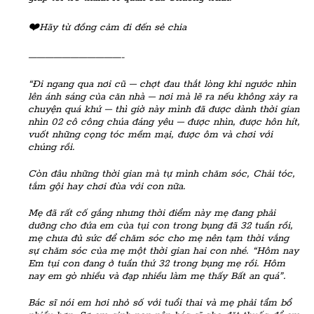
❤️Hãy từ đồng cảm đi đến sẻ chia
———————————-
“Đi ngang qua nơi cũ – chợt đau thắt lòng khi ngước nhìn
lên ánh sáng của căn nhà – nơi mà lẽ ra nếu không xảy ra
chuyện quá khứ – thì giờ này mình đã được dành thời gian
nhìn 02 cô công chúa đáng yêu – được nhìn, được hôn hít,
vuốt những cọng tóc mềm mại, được ôm và chơi với
chúng rồi.
Còn đâu những thời gian mà tự mình chăm sóc, Chải tóc,
tắm gội hay chơi đùa với con nữa.
Mẹ đã rất cố gắng nhưng thời điểm này mẹ đang phải
dưỡng cho đứa em của tụi con trong bụng đã 32 tuần rồi,
mẹ chưa đủ sức để chăm sóc cho mẹ nên tạm thời vắng
sự chăm sóc của mẹ một thời gian hai con nhé. “Hôm nay
Em tụi con đang ở tuần thứ 32 trong bụng mẹ rồi. Hôm
nay em gò nhiều và đạp nhiều làm mẹ thấy Bất an quá”.
Bác sĩ nói em hơi nhỏ số với tuổi thai và mẹ phải tẩm bổ