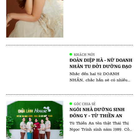
học hỏi và sự nghiệp ấn tượng
mà cô đã gặt hái ngay từ khi
còn ngồi trên ghế giảng đường.
Với vai trò là gương mặt đại
diện cho […]
KHÁCH MỜI
ĐOÀN DIỆP HÀ - NỮ DOANH
NHÂN TU ĐỜI DƯỠNG ĐẠO
Nhắc đến hai từ DOANH
NHÂN, chắc hẳn sẽ có nhiều
người ngưỡng mộ, bên cạnh đó
cũng không ít những lời chê
bai. Người ta nói rằng, dân
GÓC CHIA SẺ
kinh doanh thời bây giờ làm
NGÔI NHÀ DƯỠNG SINH
thật ăn thật thì ít mà chiêu trò
ĐÔNG Y - TỪ THIỀN AN
thu lợi về mình thì nhiều không
Từ Thiền An tên thật Thái Thị
đếm xuể. Tất nhiên, đã […]
Ngọc Trinh sinh năm 1989. Cô
sinh ra và lớn lên tại Bà Rịa