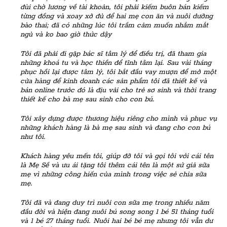
đùi chờ lương về tài khoản, tôi phải kiếm buôn bán kiếm
từng đồng và xoay xở đủ để hai mẹ con ăn và nuôi dưỡng
bào thai; đã có những lúc tôi trầm cảm muốn nhắm mắt
ngủ và ko bao giờ thức dậy
Tôi đã phải đi gặp bác sĩ tâm lý để điều trị, đã tham gia
những khoá tu và học thiền để tĩnh tâm lại. Sau vài tháng
phục hồi lại được tâm lý, tôi bắt đầu vay mượn để mở một
cửa hàng để kinh doanh các sản phẩm tôi đã thiết kế và
bán online trước đó là địu vải cho trẻ sơ sinh và thời trang
thiết kế cho bà mẹ sau sinh cho con bú.
Tôi xây dựng được thương hiệu riêng cho mình và phục vụ
những khách hàng là bà mẹ sau sinh và đang cho con bú
như tôi.
Khách hàng yêu mến tôi, giúp đỡ tôi và gọi tôi với cái tên
là Mẹ Sề và ưu ái tặng tôi thêm cái tên là một sứ giả sữa
mẹ vì những công hiến của mình trong việc sẻ chia sữa
mẹ.
Tôi đã và đang duy trì nuôi con sữa mẹ trong nhiều năm
đầu đời và hiện đang nuôi bú song song 1 bé 51 tháng tuổi
và 1 bé 27 tháng tuổi. Nuôi hai bé bé mẹ nhưng tôi vẫn dư