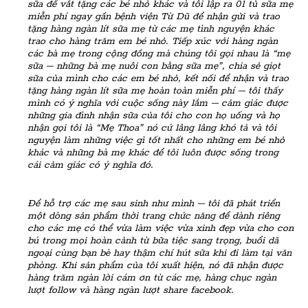
sữa để vắt tặng các bé nhỏ khác và tôi lập ra 01 tủ sữa mẹ
miễn phí ngay gần bệnh viện Từ Dũ để nhận gửi và trao
tặng hàng ngàn lít sữa mẹ từ các mẹ tình nguyện khác
trao cho hàng trăm em bé nhỏ. Tiếp xúc với hàng ngàn
các bà mẹ trong cộng đồng mà chúng tôi gọi nhau là “mẹ
sữa – những bà mẹ nuôi con bằng sữa mẹ”, chia sẻ giọt
sữa của mình cho các em bé nhỏ, kết nối để nhận và trao
tặng hàng ngàn lít sữa mẹ hoàn toàn miễn phí – tôi thấy
mình có ý nghĩa với cuộc sống này lắm – cảm giác được
những gia đình nhận sữa của tôi cho con họ uống và họ
nhận gọi tôi là “Mẹ Thoa” nó cứ lâng lâng khó tả và tôi
nguyện làm những việc gì tốt nhất cho những em bé nhỏ
khác và những bà mẹ khác để tôi luôn được sống trong
cái cảm giác có ý nghĩa đó.
Để hỗ trợ các mẹ sau sinh như mình – tôi đã phát triển
một dòng sản phẩm thời trang chức năng để dành riêng
cho các mẹ có thể vừa làm việc vừa xinh đẹp vừa cho con
bú trong mọi hoàn cảnh từ bữa tiệc sang trọng, buổi dã
ngoại cùng bạn bè hay thậm chí hút sữa khi đi làm tại văn
phòng. Khi sản phẩm của tôi xuất hiện, nó đã nhận được
hàng trăm ngàn lời cám ơn từ các mẹ, hàng chục ngàn
lượt follow và hàng ngàn lượt share facebook.