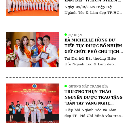
Việt Nam. Sự kiện quy tụ các
KỲ I (2025–2030)
Ngày 09/12/2025 Hiệp Hội
doanh nghiệp làm đẹp, đối tác
Ngành Tóc & Làm đẹp TP.HCM
[…]
đã tổ chức Đại hội Bất thường
lần thứ I – nhiệm kỳ 2025–
2030. Đại hội có sự tham dự
SỰ KIỆN
của đông đảo hội viên, các
BÀ MICHELLE HỒNG DƯ
chuyên gia trong ngành cùng
TIẾP TỤC ĐƯỢC BỔ NHIỆM
đại diện salon, học viện đào tạo
GIỮ CHỨC PHÓ CHỦ TỊCH
và doanh nghiệp hoạt động
ĐÀO TẠO NGÀNH LÀM ĐẸP -
Tại Đại hội Bất thường Hiệp
trong lĩnh […]
HIỆP HỘI NGÀNH TÓC &
Hội Ngành Tóc & Làm đẹp
LÀM ĐẸP TP.HCM
TP.HCM nhiệm kỳ 2025–2030,
diễn ra tối 09/12/2025, bà
Michelle Hồng Dư được tín
GƯƠNG MẶT TRANG BÌA
nhiệm bổ nhiệm giữ chức Phó
TRƯƠNG THỤY THẢO
Chủ tịch phụ trách công tác
NGUYÊN ĐƯỢC TRAO TẶNG
đào tạo ngành làm đẹp. Việc bà
“BÀN TAY VÀNG NGHỆ
Michelle Hồng Dư tiếp tục đảm
THUẬT NGÀNH LÀM ĐẸP
Hiệp hội Ngành Tóc và Làm
nhiệm vị trí này […]
VIỆT NAM 2025”
đẹp TP. Hồ Chí Minh vừa trao
tặng danh hiệu “Bàn tay vàng
nghệ thuật ngành làm đẹp Việt