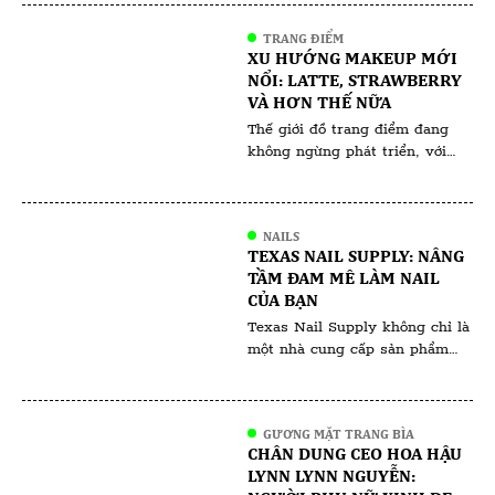
cuộc phiêu lưu khoa học cùng
TRANG ĐIỂM
với chuyên gia điều chế và một
XU HƯỚNG MAKEUP MỚI
nhòm khách hàng người Việt
NỔI: LATTE, STRAWBERRY
đang tìm cách giải quyết bệnh
VÀ HƠN THẾ NỮA
lý mãn tính do phụ thuộc
Thế giới đồ trang điểm đang
Corticoid. […]
không ngừng phát triển, với
các xu hướng thường phản ánh
những thay đổi văn hóa và giá
trị xã hội rộng lớn hơn. Các xu
NAILS
hướng trang điểm gần đây như
TEXAS NAIL SUPPLY: NÂNG
Latte Makeup, Strawberry
TẦM ĐAM MÊ LÀM NAIL
Makeup và những xu hướng
CỦA BẠN
khác không chỉ mang tính
Texas Nail Supply không chỉ là
thẩm mỹ; chúng còn […]
một nhà cung cấp sản phẩm
nail thông thường, mà còn là
điểm đến lý tưởng cho những
ai đam mê nghệ thuật làm nail,
GƯƠNG MẶT TRANG BÌA
từ tiệm nail chuyên nghiệp đến
CHÂN DUNG CEO HOA HẬU
những người yêu thích làm nail
LYNN LYNN NGUYỄN:
tại nhà. Với cam kết về chất