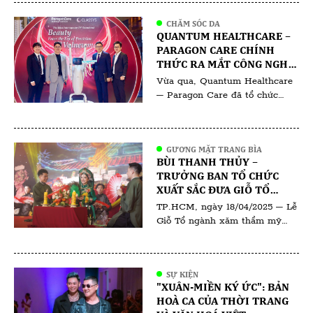
Nam 2025” cho bà Trương Thụy
Thảo Nguyên chuyên gia phun
CHĂM SÓC DA
QUANTUM HEALTHCARE –
xăm thẩm mỹ có hơn 10 năm
PARAGON CARE CHÍNH
hoạt động trong lĩnh vực làm
THỨC RA MẮT CÔNG NGHỆ
đẹp. Theo đại diện Hiệp hội, […]
RF ĐƠN CỰC VOLNEWMER:
Vừa qua, Quantum Healthcare
ĐỊNH HÌNH CHUẨN MỰC
– Paragon Care đã tổ chức
MỚI TRONG TRẺ HÓA DA
thành công buổi ra mắt công
nghệ thẩm mỹ mới, thu hút sự
quan tâm của đông đảo chuyên
GƯƠNG MẶT TRANG BÌA
gia da liễu, bác sĩ thẩm mỹ, kỹ
BÙI THANH THỦY –
thuật viên và các đơn vị đối tác
TRƯỞNG BAN TỔ CHỨC
trong ngành. Sự kiện không chỉ
XUẤT SẮC ĐƯA GIỖ TỔ
là màn giới thiệu […]
NGÀNH PHUN XĂM THẨM
TP.HCM, ngày 18/04/2025 – Lễ
MỸ VIỆT NAM 2025 ĐẾN
Giỗ Tổ ngành xăm thẩm mỹ
THÀNH CÔNG VANG DỘI
2025 đã diễn ra trong không
khí trang nghiêm và thiêng
liêng, quy tụ đông đảo chuyên
SỰ KIỆN
gia, nghệ nhân và đơn vị uy tín
"XUÂN-MIỀN KÝ ỨC": BẢN
trong ngành. Đứng sau thành
HOÀ CA CỦA THỜI TRANG
công của sự kiện là Trưởng ban