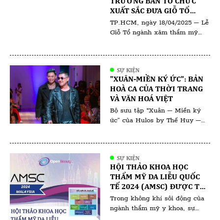
TRƯỞNG BAN TỔ CHỨC
trong ngành. Sự kiện không chỉ
XUẤT SẮC ĐƯA GIỖ TỔ
là màn giới thiệu […]
NGÀNH PHUN XĂM THẨM
TP.HCM, ngày 18/04/2025 – Lễ
MỸ VIỆT NAM 2025 ĐẾN
Giỗ Tổ ngành xăm thẩm mỹ
THÀNH CÔNG VANG DỘI
2025 đã diễn ra trong không
khí trang nghiêm và thiêng
liêng, quy tụ đông đảo chuyên
SỰ KIỆN
gia, nghệ nhân và đơn vị uy tín
"XUÂN-MIỀN KÝ ỨC": BẢN
trong ngành. Đứng sau thành
HOÀ CA CỦA THỜI TRANG
công của sự kiện là Trưởng ban
VÀ VĂN HOÁ VIỆT
tổ chức – bà Bùi Thanh Thủy,
Bộ sưu tập “Xuân – Miền ký
[…]
ức” của Hulos by Thế Huy –
Hải Long không chỉ là một tác
phẩm thời trang mà còn là
hành trình đưa ta trở về với Tết
SỰ KIỆN
xưa – nơi những giá trị truyền
HỘI THẢO KHOA HỌC
thống hòa quyện cùng ký ức
THẨM MỸ DA LIỄU QUỐC
thân thương. Qua từng đường
TẾ 2024 (AMSC) ĐƯỢC TỔ
nét, chất […]
CHỨC TẠI KUALA LUMPUR
Trong không khí sôi động của
(MALAYSIA)
ngành thẩm mỹ y khoa, sự
kiện AMSC 2024 tại Malaysia