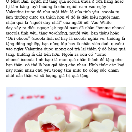
Ở Nhật Bản, người nữ tặng quà socola (mua ở cửa hàng hoặc
tự làm bằng tay) thường là cho người nam vào ngày
Valentine trước đó như một biểu lộ của tình yêu. socola tự
làm thường được ưa thích hơn vì đó là dấu hiệu người nam
nhận quà là “người duy nhất” của người nữ. Vào White
day xảy ra điều ngược lại: người nam đã nhận “honme choco”
(socola tình yêu, tặng vợ/chồng, người yêu, bạn thân) hoặc
“Giri choco” (socola lịch sự hay là socola nghĩa vụ, thường là
tặng đồng nghiệp, bạn cùng lớp hay là nhân viên dưới quyền)
vào ngày Valentine được mong đợi trả lại thiện ý đó bằng quà
tặng, thường là đắt tiền hơn. Ngoài ra còn có “tomo
choco” (socola tình bạn) là món quà chân thành để tặng cho
bạn thân, có thể là bạn gái tặng cho nhau. Hình thức các loại
này khác nhau chủ yếu trong tầm mức bỏ công sức chăm
chút cẩn thận và số lượng, giá trị quà tặng.