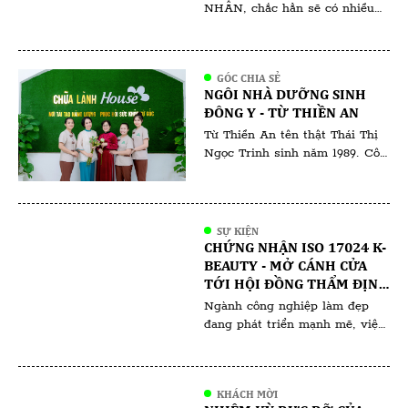
NHÂN, chắc hẳn sẽ có nhiều
người ngưỡng mộ, bên cạnh đó
cũng không ít những lời chê
bai. Người ta nói rằng, dân
GÓC CHIA SẺ
kinh doanh thời bây giờ làm
NGÔI NHÀ DƯỠNG SINH
thật ăn thật thì ít mà chiêu trò
ĐÔNG Y - TỪ THIỀN AN
thu lợi về mình thì nhiều không
Từ Thiền An tên thật Thái Thị
đếm xuể. Tất nhiên, đã […]
Ngọc Trinh sinh năm 1989. Cô
sinh ra và lớn lên tại Bà Rịa
Vũng Tàu. Từ Thiền An là một
cái tên gắn liền với sự bình yên
và sức khỏe. Với tấm lòng nhân
SỰ KIỆN
ái và sự kiên trì, cô đã và đang
CHỨNG NHẬN ISO 17024 K-
tiếp tục hành […]
BEAUTY - MỞ CÁNH CỬA
TỚI HỘI ĐỒNG THẨM ĐỊNH
VÀ HỘI ĐỒNG ĐÀO TẠO
Ngành công nghiệp làm đẹp
đang phát triển mạnh mẽ, việc
sở hữu một chứng nhận uy tín
không chỉ giúp nâng cao tay
nghề mà còn mở ra nhiều cơ
KHÁCH MỜI
hội nghề nghiệp đáng giá. Một