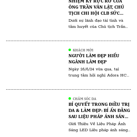
NHIỆM KỲ RỰC RỠ CỦA
trong những chứng nhận nổi
ÔNG TRẦN VĂN LẬT, CHỦ
bật và được đánh giá cao hiện
TỊCH CHI HỘI CLB SỨC
nay là chúng nhận ISO 17024
KHỎE SẮC ĐẸP VIỆT NAM
Dưới sự lãnh đạo tài tình và
[…]
(VHBA) TRỰC THUỘC HỘI
tâm huyết của Chủ tịch Trần
DOANH NHÂN TƯ VIỆT
Văn Lật trong suốt thời gian
NAM
qua, VHBA đã gặt hái được
nhiều thành công vang dội, góp
KHÁCH MỜI
phần nâng cao sức khỏe và sắc
NGƯỜI LÀM ĐẸP HIỂU
đẹp cho cộng đồng Việt Nam.
NGÀNH LÀM ĐẸP
Chủ tịch Trần Văn Lật được
Ngày 26/6/24 vừa qua, tại
đánh giá cao bởi tầm […]
trung tâm hội nghị Adora HCM
đã diễn ra sự kiện “ Người Làm
Đẹp Hiểu Ngành Làm Đẹp “ do
Thanh Thiên và Phượng Tara tổ
CHĂM SÓC DA
chức , quy tụ hàng trăm
BÍ QUYẾT TRONG ĐIỀU TRỊ
chuyên gia , khách mời và học
DA & LÀM ĐẸP: BÍ ẨN ĐẰNG
viên đến từ khắp nơi trong và
SAU LIỆU PHÁP ÁNH SÁNG
ngoài nước. Sự […]
LED: KHÁM PHÁ BÍ QUYẾT
Giới Thiệu Về Liệu Pháp Ánh
ĐỂ CÓ LÀN DA RẠNG RỠ
Sáng LED Liệu pháp ánh sáng
LED đã tạo nên một cuộc cách