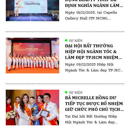
ĐỊNH NGHĨA NGÀNH LÀM
ĐẸP TẠI VIỆT NAM
Ngày 18/12/2025, tại Capella
Gallery Hall (TP.HCM),
GlowMeUp đã chính thức tổ
chức sự kiện ra mắt ứng dụng
GlowMeUp, đánh dấu bước tiến
SỰ KIỆN
quan trọng trong việc ứng
ĐẠI HỘI BẤT THƯỜNG
dụng công nghệ vào ngành làm
HIỆP HỘI NGÀNH TÓC &
đẹp và chăm sóc sức khỏe tại
LÀM ĐẸP TP.HCM NHIỆM
Việt Nam. Sự kiện quy tụ các
KỲ I (2025–2030)
Ngày 09/12/2025 Hiệp Hội
doanh nghiệp làm đẹp, đối tác
Ngành Tóc & Làm đẹp TP.HCM
[…]
đã tổ chức Đại hội Bất thường
lần thứ I – nhiệm kỳ 2025–
2030. Đại hội có sự tham dự
SỰ KIỆN
của đông đảo hội viên, các
BÀ MICHELLE HỒNG DƯ
chuyên gia trong ngành cùng
TIẾP TỤC ĐƯỢC BỔ NHIỆM
đại diện salon, học viện đào tạo
GIỮ CHỨC PHÓ CHỦ TỊCH
và doanh nghiệp hoạt động
ĐÀO TẠO NGÀNH LÀM ĐẸP -
Tại Đại hội Bất thường Hiệp
trong lĩnh […]
HIỆP HỘI NGÀNH TÓC &
Hội Ngành Tóc & Làm đẹp
LÀM ĐẸP TP.HCM
TP.HCM nhiệm kỳ 2025–2030,