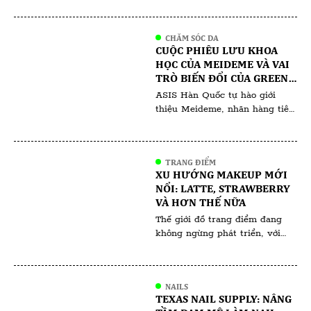
mạng trong việc chăm sóc da,
thu hút cả ngành công nghiệp
CHĂM SÓC DA
làm đẹp và người tiêu dùng.
CUỘC PHIÊU LƯU KHOA
Phương pháp không xâm lấn
HỌC CỦA MEIDEME VÀ VAI
này sử dụng các bước sóng ánh
TRÒ BIẾN ĐỔI CỦA GREEN
sáng đặc thù để giải quyết […]
SALVIA TRONG HỘI CHỨNG
ASIS Hàn Quốc tự hào giới
NGHIỆN CORTICOID
thiệu Meideme, nhãn hàng tiên
phong trong lĩnh vực chăm sóc
da của Hàn Quốc, bắt tay vào
cuộc phiêu lưu khoa học cùng
TRANG ĐIỂM
với chuyên gia điều chế và một
XU HƯỚNG MAKEUP MỚI
nhòm khách hàng người Việt
NỔI: LATTE, STRAWBERRY
đang tìm cách giải quyết bệnh
VÀ HƠN THẾ NỮA
lý mãn tính do phụ thuộc
Thế giới đồ trang điểm đang
Corticoid. […]
không ngừng phát triển, với
các xu hướng thường phản ánh
những thay đổi văn hóa và giá
trị xã hội rộng lớn hơn. Các xu
NAILS
hướng trang điểm gần đây như
TEXAS NAIL SUPPLY: NÂNG
Latte Makeup, Strawberry