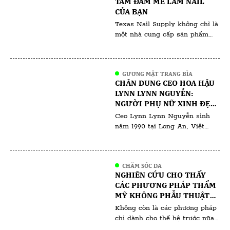
TẦM ĐAM MÊ LÀM NAIL
Makeup và những xu hướng
CỦA BẠN
khác không chỉ mang tính
Texas Nail Supply không chỉ là
thẩm mỹ; chúng còn […]
một nhà cung cấp sản phẩm
nail thông thường, mà còn là
điểm đến lý tưởng cho những
ai đam mê nghệ thuật làm nail,
GƯƠNG MẶT TRANG BÌA
từ tiệm nail chuyên nghiệp đến
CHÂN DUNG CEO HOA HẬU
những người yêu thích làm nail
LYNN LYNN NGUYỄN:
tại nhà. Với cam kết về chất
NGƯỜI PHỤ NỮ XINH ĐẸP,
lượng sản phẩm, giá cả […]
TÀI NĂNG VÀ THÀNH ĐẠT
Ceo Lynn Lynn Nguyễn sinh
năm 1990 tại Long An, Việt
Nam. Xuất thân từ gia đình
khó khăn thiếu thốn đã kiến
tạo nên một cô gái với ngoại
CHĂM SÓC DA
hình mảnh mai yếu đuối nhưng
NGHIÊN CỨU CHO THẤY
nội lực đầy nhiệt huyết, quyết
CÁC PHƯƠNG PHÁP THẨM
tâm học tập vượt qua khó
MỸ KHÔNG PHẪU THUẬT
khăn, thách thức mong muốn
ĐANG NGÀY CÀNG PHỔ
Không còn là các phương pháp
xây dựng […]
BIẾN VỚI THẾ HỆ NGÀY
chỉ dành cho thế hệ trước nữa.
NAY
Nhiều người có thể nghĩ rằng