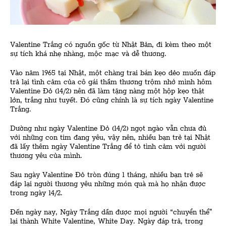
Valentine Trắng có nguồn gốc từ Nhật Bản, đi kèm theo một
sự tích khá nhẹ nhàng, mộc mạc và dễ thương.
Vào năm 1965 tại Nhật, một chàng trai bán kẹo dẻo muốn đáp
trả lại tình cảm của cô gái thầm thương trộm nhớ mình hôm
Valentine Đỏ (14/2) nên đã làm tặng nàng một hộp kẹo thật
lớn, trắng như tuyết. Đó cũng chính là sự tích ngày Valentine
Trắng.
Dường như ngày Valentine Đỏ (14/2) ngọt ngào vẫn chưa đủ
với những con tim đang yêu, vậy nên, nhiều bạn trẻ tại Nhật
đã lấy thêm ngày Valentine Trắng để tỏ tình cảm với người
thương yêu của mình.
Sau ngày Valentine Đỏ tròn đúng 1 tháng, nhiều bạn trẻ sẽ
đáp lại người thương yêu những món quà mà họ nhận được
trong ngày 14/2.
Đến ngày nay, Ngày Trắng dần được mọi người “chuyển thể”
lại thành White Valentine, White Day. Ngày đáp trả, trong