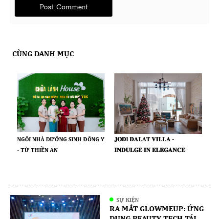
CÙNG DANH MỤC
𝐉𝐎𝐃I 𝐃𝐀𝐋A𝐓 𝐕𝐈𝐋𝐋𝐀 -
NGÔI NHÀ DƯỠNG SINH ĐÔNG Y
𝐈𝐍𝐃𝐔𝐋𝐆𝐄 𝐈𝐍 𝐄𝐋𝐄𝐆𝐀𝐍𝐂𝐄
- TỪ THIỀN AN
SỰ KIỆN
RA MẮT GLOWMEUP: ỨNG
DỤNG BEAUTY TECH TÁI