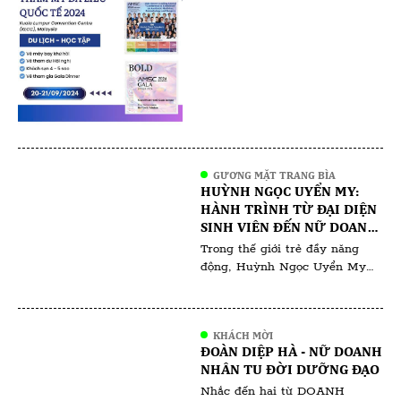
đang là tâm điểm chú ý của
các chuyên gia và người yêu
làm đẹp. Với sự tham gia của
hàng trăm chuyên gia hàng
đầu đến từ khắp nơi trên thế
giới, hội nghị hứa hẹn mang […]
GƯƠNG MẶT TRANG BÌA
HUỲNH NGỌC UYỂN MY:
HÀNH TRÌNH TỪ ĐẠI DIỆN
SINH VIÊN ĐẾN NỮ DOANH
NHÂN ĐA TÀI
Trong thế giới trẻ đầy năng
động, Huỳnh Ngọc Uyển My
nổi bật không chỉ bởi vẻ đẹp
rạng ngời mà còn bởi tinh thần
học hỏi và sự nghiệp ấn tượng
KHÁCH MỜI
mà cô đã gặt hái ngay từ khi
ĐOÀN DIỆP HÀ - NỮ DOANH
còn ngồi trên ghế giảng đường.
NHÂN TU ĐỜI DƯỠNG ĐẠO
Với vai trò là gương mặt đại
Nhắc đến hai từ DOANH
diện cho […]