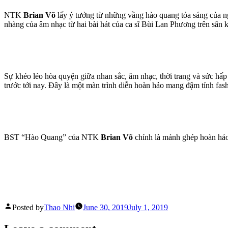
NTK
Brian Võ
lấy ý tưởng từ những vầng hào quang tỏa sáng của ng
nhàng của âm nhạc từ hai bài hát của ca sĩ Bùi Lan Phương trên sân k
Sự khéo léo hòa quyện giữa nhan sắc, âm nhạc, thời trang và sức hấp
trước tới nay. Đây là một màn trình diễn hoàn hảo mang đậm tính fashi
BST “Hào Quang” của NTK
Brian Võ
chính là mảnh ghép hoàn hảo
Posted by
Thao Nhi
June 30, 2019
July 1, 2019