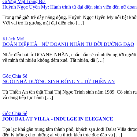
Gương Mặt Trang Bìa
Huỳnh Ngọc Uyển My: Hành trình từ đại diện sinh viên đến nữ doanh
Trong thế giới trẻ đầy năng động, Huỳnh Ngọc Uyển My nổi bật không 
Với vai trò là gương mặt đại diện cho […]
Khách Mời
ĐOÀN DIỆP HÀ - NỮ DOANH NHÂN TU ĐỜI DƯỠNG ĐẠO
Nhắc đến hai từ DOANH NHÂN, chắc hẳn sẽ có nhiều người ngưỡng mộ, 
về mình thì nhiều không đếm xuể. Tất nhiên, đã […]
Góc Chia Sẻ
NGÔI NHÀ DƯỠNG SINH ĐÔNG Y - TỪ THIỀN AN
Từ Thiền An tên thật Thái Thị Ngọc Trinh sinh năm 1989. Cô sinh ra v
và đang tiếp tục hành […]
Góc Chia Sẻ
𝐉𝐎𝐃I 𝐃𝐀𝐋A𝐓 𝐕𝐈𝐋𝐋𝐀 - 𝐈𝐍𝐃𝐔𝐋𝐆𝐄 𝐈𝐍 𝐄𝐋𝐄𝐆𝐀𝐍𝐂𝐄
Tọa lạc khá gần trung tâm thành phố, khách sạn Jodi Dalat Villa đư
đến lý tưởng cho những ai yêu thích kiến trúc độc đáo và […]