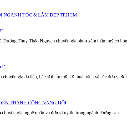
ỘI NGÀNH TÓC & LÀM ĐẸP TP.HCM
5”
 bà Trương Thụy Thảo Nguyên chuyên gia phun xăm thẩm mỹ có hơn
a Da
huyên gia da liễu, bác sĩ thẩm mỹ, kỹ thuật viên và các đơn vị đối
 ĐẾN THÀNH CÔNG VANG DỘI
chuyên gia, nghệ nhân và đơn vị uy tín trong ngành. Đứng sau