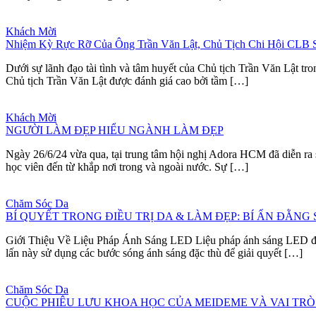
Khách Mời
Nhiệm Kỳ Rực Rỡ Của Ông Trần Văn Lật, Chủ Tịch Chi Hội CLB
Dưới sự lãnh đạo tài tình và tâm huyết của Chủ tịch Trần Văn Lật t
Chủ tịch Trần Văn Lật được đánh giá cao bởi tầm […]
Khách Mời
NGƯỜI LÀM ĐẸP HIỂU NGÀNH LÀM ĐẸP
Ngày 26/6/24 vừa qua, tại trung tâm hội nghị Adora HCM đã diễn r
học viên đến từ khắp nơi trong và ngoài nước. Sự […]
Chăm Sóc Da
BÍ QUYẾT TRONG ĐIỀU TRỊ DA & LÀM ĐẸP: BÍ ẨN ĐẰNG
Giới Thiệu Về Liệu Pháp Ánh Sáng LED Liệu pháp ánh sáng LED đã 
lấn này sử dụng các bước sóng ánh sáng đặc thù để giải quyết […]
Chăm Sóc Da
CUỘC PHIÊU LƯU KHOA HỌC CỦA MEIDEME VÀ VAI TRÒ