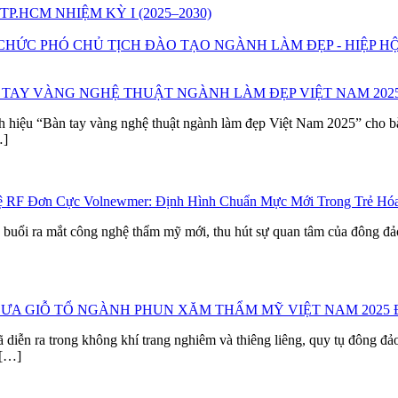
P.HCM NHIỆM KỲ I (2025–2030)
CHỨC PHÓ CHỦ TỊCH ĐÀO TẠO NGÀNH LÀM ĐẸP - HIỆP H
AY VÀNG NGHỆ THUẬT NGÀNH LÀM ĐẸP VIỆT NAM 202
h hiệu “Bàn tay vàng nghệ thuật ngành làm đẹp Việt Nam 2025” cho
…]
hệ RF Đơn Cực Volnewmer: Định Hình Chuẩn Mực Mới Trong Trẻ Hó
uổi ra mắt công nghệ thẩm mỹ mới, thu hút sự quan tâm của đông đảo c
ĐƯA GIỖ TỔ NGÀNH PHUN XĂM THẨM MỸ VIỆT NAM 2025
n ra trong không khí trang nghiêm và thiêng liêng, quy tụ đông đảo 
 […]