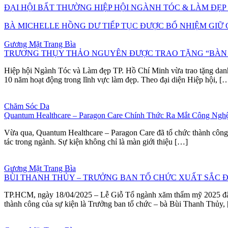
ĐẠI HỘI BẤT THƯỜNG HIỆP HỘI NGÀNH TÓC & LÀM ĐẸP T
BÀ MICHELLE HỒNG DƯ TIẾP TỤC ĐƯỢC BỔ NHIỆM GIỮ 
Gương Mặt Trang Bìa
TRƯƠNG THỤY THẢO NGUYÊN ĐƯỢC TRAO TẶNG “BÀN T
Hiệp hội Ngành Tóc và Làm đẹp TP. Hồ Chí Minh vừa trao tặng dan
10 năm hoạt động trong lĩnh vực làm đẹp. Theo đại diện Hiệp hội, [
Chăm Sóc Da
Quantum Healthcare – Paragon Care Chính Thức Ra Mắt Công Ng
Vừa qua, Quantum Healthcare – Paragon Care đã tổ chức thành công b
tác trong ngành. Sự kiện không chỉ là màn giới thiệu […]
Gương Mặt Trang Bìa
BÙI THANH THỦY – TRƯỞNG BAN TỔ CHỨC XUẤT SẮC 
TP.HCM, ngày 18/04/2025 – Lễ Giỗ Tổ ngành xăm thẩm mỹ 2025 đã diễ
thành công của sự kiện là Trưởng ban tổ chức – bà Bùi Thanh Thủy,