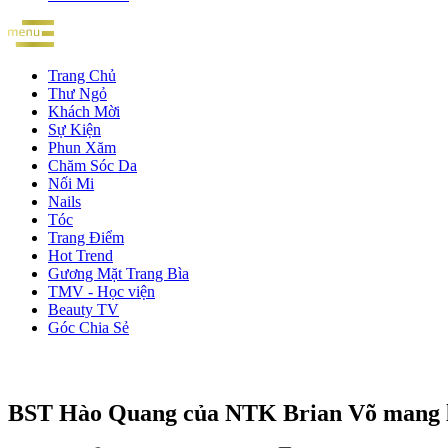
Trang Chủ
Thư Ngỏ
Khách Mời
Sự Kiện
Phun Xăm
Chăm Sóc Da
Nối Mi
Nails
Tóc
Trang Điểm
Hot Trend
Gương Mặt Trang Bìa
TMV - Học viện
Beauty TV
Góc Chia Sẻ
BST Hào Quang của NTK Brian Võ mang lại