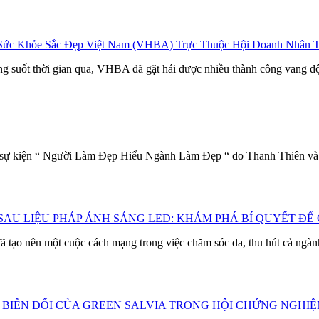
 Sức Khỏe Sắc Đẹp Việt Nam (VHBA) Trực Thuộc Hội Doanh Nhân 
rong suốt thời gian qua, VHBA đã gặt hái được nhiều thành công vang 
a sự kiện “ Người Làm Đẹp Hiểu Ngành Làm Đẹp “ do Thanh Thiên và P
 SAU LIỆU PHÁP ÁNH SÁNG LED: KHÁM PHÁ BÍ QUYẾT ĐỂ
tạo nên một cuộc cách mạng trong việc chăm sóc da, thu hút cả ngàn
 BIẾN ĐỔI CỦA GREEN SALVIA TRONG HỘI CHỨNG NGHIỆ