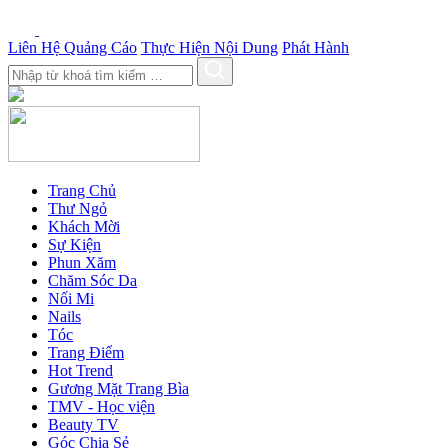
Liên Hệ Quảng Cáo
Thực Hiện Nội Dung
Phát Hành
Trang Chủ
Thư Ngỏ
Khách Mời
Sự Kiện
Phun Xăm
Chăm Sóc Da
Nối Mi
Nails
Tóc
Trang Điểm
Hot Trend
Gương Mặt Trang Bìa
TMV - Học viện
Beauty TV
Góc Chia Sẻ