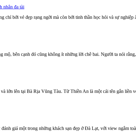
 nhân đa tài
chỉ bởi vẻ đẹp rạng ngời mà còn bởi tinh thần học hỏi và sự nghiệp ấ
bên cạnh đó cũng không ít những lời chê bai. Người ta nói rằng, dân k
à lớn lên tại Bà Rịa Vũng Tàu. Từ Thiền An là một cái tên gắn liền với
ợc đánh giá một trong những khách sạn đẹp ở Đà Lạt, với view ngắm to