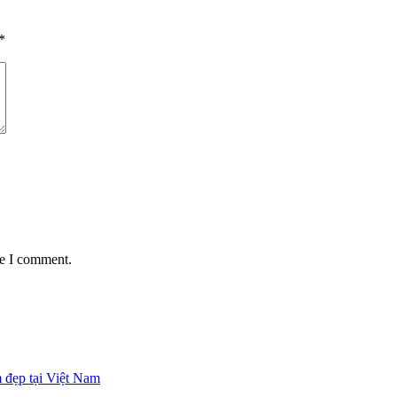
*
me I comment.
 đẹp tại Việt Nam