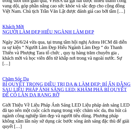
trong suốt thời gian qua, VHBA đã gặt hái được nhiều thành công
vang dội, góp phần nâng cao sức khỏe và sắc đẹp cho cộng đồng
Việt Nam. Chủ tịch Trần Văn Lật được đánh giá cao bởi tầm […]
Khách Mời
NGƯỜI LÀM ĐẸP HIỂU NGÀNH LÀM ĐẸP
Ngày 26/6/24 vừa qua, tại trung tâm hội nghị Adora HCM đã diễn
ra sự kiện “ Người Làm Đẹp Hiểu Ngành Làm Đẹp “ do Thanh
Thiên và Phượng Tara tổ chức , quy tụ hàng trăm chuyên gia ,
khách mời và học viên đến từ khắp nơi trong và ngoài nước. Sự
[…]
Chăm Sóc Da
BÍ QUYẾT TRONG ĐIỀU TRỊ DA & LÀM ĐẸP: BÍ ẨN ĐẰNG
SAU LIỆU PHÁP ÁNH SÁNG LED: KHÁM PHÁ BÍ QUYẾT
ĐỂ CÓ LÀN DA RẠNG RỠ
Giới Thiệu Về Liệu Pháp Ánh Sáng LED Liệu pháp ánh sáng LED
đã tạo nên một cuộc cách mạng trong việc chăm sóc da, thu hút cả
ngành công nghiệp làm đẹp và người tiêu dùng. Phương pháp
không xâm lấn này sử dụng các bước sóng ánh sáng đặc thù để giải
quyết […]