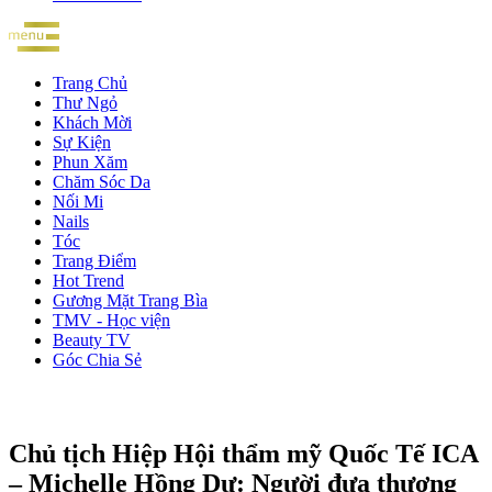
Trang Chủ
Thư Ngỏ
Khách Mời
Sự Kiện
Phun Xăm
Chăm Sóc Da
Nối Mi
Nails
Tóc
Trang Điểm
Hot Trend
Gương Mặt Trang Bìa
TMV - Học viện
Beauty TV
Góc Chia Sẻ
Chủ tịch Hiệp Hội thẩm mỹ Quốc Tế ICA
– Michelle Hồng Dư: Người đưa thương