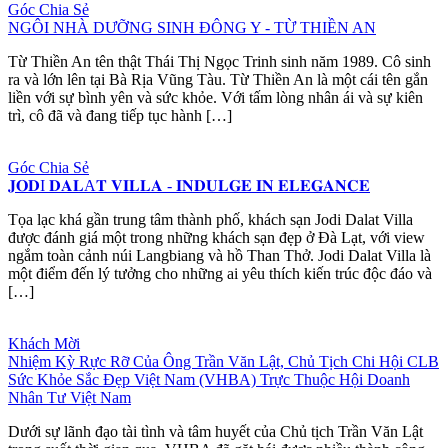
Góc Chia Sẻ
NGÔI NHÀ DƯỠNG SINH ĐÔNG Y - TỪ THIỀN AN
Từ Thiền An tên thật Thái Thị Ngọc Trinh sinh năm 1989. Cô sinh
ra và lớn lên tại Bà Rịa Vũng Tàu. Từ Thiền An là một cái tên gắn
liền với sự bình yên và sức khỏe. Với tấm lòng nhân ái và sự kiên
trì, cô đã và đang tiếp tục hành […]
Góc Chia Sẻ
𝐉𝐎𝐃I 𝐃𝐀𝐋A𝐓 𝐕𝐈𝐋𝐋𝐀 - 𝐈𝐍𝐃𝐔𝐋𝐆𝐄 𝐈𝐍 𝐄𝐋𝐄𝐆𝐀𝐍𝐂𝐄
Tọa lạc khá gần trung tâm thành phố, khách sạn Jodi Dalat Villa
được đánh giá một trong những khách sạn đẹp ở Đà Lạt, với view
ngắm toàn cảnh núi Langbiang và hồ Than Thở. Jodi Dalat Villa là
một điểm đến lý tưởng cho những ai yêu thích kiến trúc độc đáo và
[…]
Khách Mời
Nhiệm Kỳ Rực Rỡ Của Ông Trần Văn Lật, Chủ Tịch Chi Hội CLB
Sức Khỏe Sắc Đẹp Việt Nam (VHBA) Trực Thuộc Hội Doanh
Nhân Tư Việt Nam
Dưới sự lãnh đạo tài tình và tâm huyết của Chủ tịch Trần Văn Lật