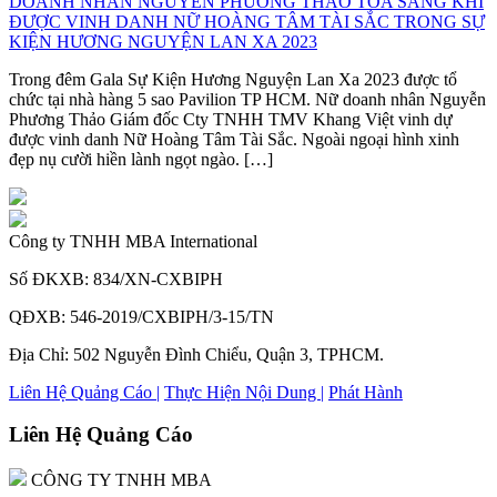
DOANH NHÂN NGUYỄN PHƯƠNG THẢO TỎA SÁNG KHI
ĐƯỢC VINH DANH NỮ HOÀNG TÂM TÀI SẮC TRONG SỰ
KIỆN HƯƠNG NGUYỆN LAN XA 2023
Trong đêm Gala Sự Kiện Hương Nguyện Lan Xa 2023 được tổ
chức tại nhà hàng 5 sao Pavilion TP HCM. Nữ doanh nhân Nguyễn
Phương Thảo Giám đốc Cty TNHH TMV Khang Việt vinh dự
được vinh danh Nữ Hoàng Tâm Tài Sắc. Ngoài ngoại hình xinh
đẹp nụ cười hiền lành ngọt ngào. […]
Công ty TNHH MBA International
Số ĐKXB: 834/XN-CXBIPH
QĐXB: 546-2019/CXBIPH/3-15/TN
Địa Chỉ: 502 Nguyễn Đình Chiểu, Quận 3, TPHCM.
Liên Hệ Quảng Cáo |
Thực Hiện Nội Dung |
Phát Hành
Liên Hệ Quảng Cáo
CÔNG TY TNHH MBA