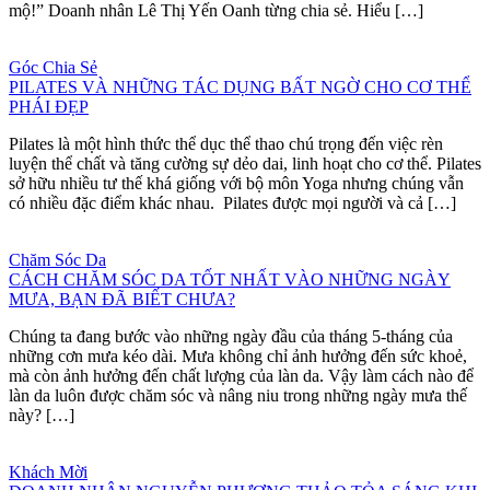
mộ!” Doanh nhân Lê Thị Yến Oanh từng chia sẻ. Hiểu […]
Góc Chia Sẻ
PILATES VÀ NHỮNG TÁC DỤNG BẤT NGỜ CHO CƠ THỂ
PHÁI ĐẸP
Pilates là một hình thức thể dục thể thao chú trọng đến việc rèn
luyện thể chất và tăng cường sự dẻo dai, linh hoạt cho cơ thể. Pilates
sở hữu nhiều tư thế khá giống với bộ môn Yoga nhưng chúng vẫn
có nhiều đặc điểm khác nhau. Pilates được mọi người và cả […]
Chăm Sóc Da
CÁCH CHĂM SÓC DA TỐT NHẤT VÀO NHỮNG NGÀY
MƯA, BẠN ĐÃ BIẾT CHƯA?
Chúng ta đang bước vào những ngày đầu của tháng 5-tháng của
những cơn mưa kéo dài. Mưa không chỉ ảnh hưởng đến sức khoẻ,
mà còn ảnh hưởng đến chất lượng của làn da. Vậy làm cách nào để
làn da luôn được chăm sóc và nâng niu trong những ngày mưa thế
này? […]
Khách Mời