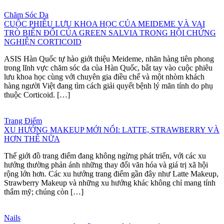
Chăm Sóc Da
CUỘC PHIÊU LƯU KHOA HỌC CỦA MEIDEME VÀ VAI
TRÒ BIẾN ĐỔI CỦA GREEN SALVIA TRONG HỘI CHỨNG
NGHIỆN CORTICOID
ASIS Hàn Quốc tự hào giới thiệu Meideme, nhãn hàng tiên phong
trong lĩnh vực chăm sóc da của Hàn Quốc, bắt tay vào cuộc phiêu
lưu khoa học cùng với chuyên gia điều chế và một nhòm khách
hàng người Việt đang tìm cách giải quyết bệnh lý mãn tính do phụ
thuộc Corticoid. […]
Trang Điểm
XU HƯỚNG MAKEUP MỚI NỔI: LATTE, STRAWBERRY VÀ
HƠN THẾ NỮA
Thế giới đồ trang điểm đang không ngừng phát triển, với các xu
hướng thường phản ánh những thay đổi văn hóa và giá trị xã hội
rộng lớn hơn. Các xu hướng trang điểm gần đây như Latte Makeup,
Strawberry Makeup và những xu hướng khác không chỉ mang tính
thẩm mỹ; chúng còn […]
Nails