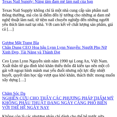
Texas Nail Supply: Nâng tầm đam mê làm nail của bạn
Texas Nail Supply không chỉ là một nhà cung cấp sản phẩm nail
thông thường, mà còn là điểm đến lý tưởng cho những ai đam mê
nghệ thuật làm nail, từ tiệm nail chuyên nghiệp đến những người
yêu thích làm nail tại nhà. Với cam kết về chất lượng sản phẩm, giá
cả […]
Gương Mặt Trang Bìa
Chân Dung CEO Hoa hậu Lynn Lynn Nguyễn: Người Phụ Nữ
Xinh Đẹp, Tài Năng và Thành Đạt
Ceo Lynn Lynn Nguyễn sinh năm 1990 tại Long An, Việt Nam.
Xuất thân từ gia đình khó khăn thiếu thốn đã kiến tạo nên một cô
gái với ngoại hình mảnh mai yếu đuối nhưng nội lực đầy nhiệt
huyết, quyết tâm học tập vượt qua khó khăn, thách thức mong muốn
xây dựng […]
Chăm Sóc Da
NGHIÊN CỨU CHO THẤY CÁC PHƯƠNG PHÁP THẨM MỸ
KHÔNG PHẪU THUẬT ĐANG NGÀY CÀNG PHỔ BIẾN
VỚI THẾ HỆ NGÀY NAY
Không còn là các phương pháp chỉ dành cho thế hệ trước nữa.