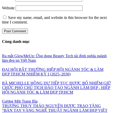
Website
Save my name, email, and website in this browser for the next
time I comment.
Cùng danh mục
Ra mắt GlowMeUp: Ứng dụng Beauty Tech tái định nghĩa ngành
làm đẹp tại Việt Nam
ĐẠI HỘI BẤT THƯỜNG HIỆP HỘI NGÀNH TÓC & LÀM
ĐẸP TP.HCM NHIỆM KỲ I (2025–2030)
BÀ MICHELLE HỒNG DƯ TIẾP TỤC ĐƯỢC BỔ NHIỆM GIỮ
CHỨC PHÓ CHỦ TỊCH ĐÀO TẠO NGÀNH LÀM ĐẸP - HIỆP
HỘI NGÀNH TÓC & LÀM ĐẸP TP.HCM
Gương Mặt Trang Bìa
TRƯƠNG THỤY THẢO NGUYÊN ĐƯỢC TRAO TẶNG
“BÀN TAY VÀNG NGHỆ THUẬT NGÀNH LÀM ĐẸP VIỆT