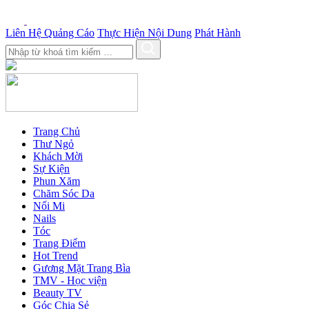
Liên Hệ Quảng Cáo
Thực Hiện Nội Dung
Phát Hành
Trang Chủ
Thư Ngỏ
Khách Mời
Sự Kiện
Phun Xăm
Chăm Sóc Da
Nối Mi
Nails
Tóc
Trang Điểm
Hot Trend
Gương Mặt Trang Bìa
TMV - Học viện
Beauty TV
Góc Chia Sẻ