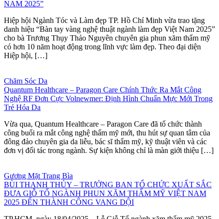
NAM 2025”
Hiệp hội Ngành Tóc và Làm đẹp TP. Hồ Chí Minh vừa trao tặng
danh hiệu “Bàn tay vàng nghệ thuật ngành làm đẹp Việt Nam 2025”
cho bà Trương Thụy Thảo Nguyên chuyên gia phun xăm thẩm mỹ
có hơn 10 năm hoạt động trong lĩnh vực làm đẹp. Theo đại diện
Hiệp hội, […]
Chăm Sóc Da
Quantum Healthcare – Paragon Care Chính Thức Ra Mắt Công
Nghệ RF Đơn Cực Volnewmer: Định Hình Chuẩn Mực Mới Trong
Trẻ Hóa Da
Vừa qua, Quantum Healthcare – Paragon Care đã tổ chức thành
công buổi ra mắt công nghệ thẩm mỹ mới, thu hút sự quan tâm của
đông đảo chuyên gia da liễu, bác sĩ thẩm mỹ, kỹ thuật viên và các
đơn vị đối tác trong ngành. Sự kiện không chỉ là màn giới thiệu […]
Gương Mặt Trang Bìa
BÙI THANH THỦY – TRƯỞNG BAN TỔ CHỨC XUẤT SẮC
ĐƯA GIỖ TỔ NGÀNH PHUN XĂM THẨM MỸ VIỆT NAM
2025 ĐẾN THÀNH CÔNG VANG DỘI
TP.HCM, ngày 18/04/2025 – Lễ Giỗ Tổ ngành xăm thẩm mỹ 2025