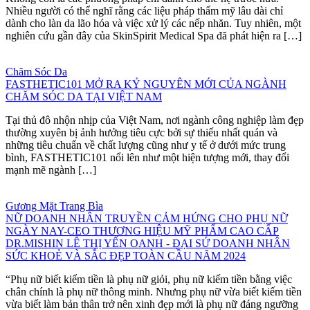
Nhiều người có thể nghĩ rằng các liệu pháp thẩm mỹ lâu dài chỉ
dành cho làn da lão hóa và việc xử lý các nếp nhăn. Tuy nhiên, một
nghiên cứu gần đây của SkinSpirit Medical Spa đã phát hiện ra […]
Chăm Sóc Da
FASTHETIC101 MỞ RA KỶ NGUYÊN MỚI CỦA NGÀNH
CHĂM SÓC DA TẠI VIỆT NAM
Tại thủ đô nhộn nhịp của Việt Nam, nơi ngành công nghiệp làm đẹp
thường xuyên bị ảnh hưởng tiêu cực bởi sự thiếu nhất quán và
những tiêu chuẩn về chất lượng cũng như y tế ở dưới mức trung
bình, FASTHETIC101 nổi lên như một hiện tượng mới, thay đổi
mạnh mẽ ngành […]
Gương Mặt Trang Bìa
NỮ DOANH NHÂN TRUYỀN CẢM HỨNG CHO PHỤ NỮ
NGÀY NAY-CEO THƯƠNG HIỆU MỸ PHẨM CAO CẤP
DR.MISHIN LÊ THỊ YẾN OANH - ĐẠI SỨ DOANH NHÂN
SỨC KHOẺ VÀ SẮC ĐẸP TOÀN CẦU NĂM 2024
“Phụ nữ biết kiếm tiền là phụ nữ giỏi, phụ nữ kiếm tiền bằng việc
chân chính là phụ nữ thông minh. Nhưng phụ nữ vừa biết kiếm tiền
vừa biết làm bản thân trở nên xinh đẹp mới là phụ nữ đáng ngưỡng