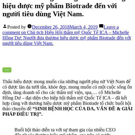
hiệu dược mỹ phẩm Biotrade đến với
người tiêu dùng Việt Nam.
Posted by
December 26, 2018
March 4, 2019
Leave a
comment
on Chủ tịch Hiệp Hội thẩm mỹ Quốc Tế ICA – Michelle
Hồng Dư: Người đưa thương hiệu dược mỹ phẩm Biotrade đến với
người tiêu dùng Việt Nam.
Thấu hiểu được mong muốn của những người phụ nữ Việt Nam để
có được làn da tưới tắn, khỏe đẹp, mong muốn có một cuộc sống ổn
định, tăng doanh số cho các thẩm mỹ viện, spa,… cô Michelle
Hồng Dư – đại diện cho hiệp hội thẩm mỹ Quốc Tế ICA – đã kết
hợp cùng với thương hiệu dược mỹ phẩm Biotrade tổ chức buổi hội
thảo chuyên đề
“SINH BỆNH HỌC CỦA DA, VẤN ĐỀ & GIẢI
PHÁP ĐIỀU TRỊ”.
Buổi hội thảo diễn ra với sự tham gia của nhiều CEO