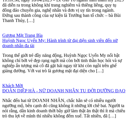
đã diễn ra trong không khí trang nghiêm và thiêng liêng, quy tụ
đông đảo chuyên gia, nghệ nhân và đơn vị uy tín trong ngành.
Đứng sau thành công của sự kiện là Trưởng ban tổ chức – bà Bùi
Thanh Thủy, […]
Gương Mặt Trang Bìa
Huỳnh Ngọc Uyển My: Hành trình từ đại diện sinh viên đến nữ
doanh nhân đa tài
Trong thế giới trẻ đầy năng động, Huỳnh Ngọc Uyển My nổi bật
không chỉ bởi vẻ đẹp rạng ngời mà còn bởi tinh thần học hỏi và sự
nghiệp ấn tượng mà cô đã gặt hái ngay từ khi còn ngồi trên ghế
giảng đường. Với vai trò là gương mặt đại diện cho […]
Khách Mời
ĐOÀN DIỆP HÀ - NỮ DOANH NHÂN TU ĐỜI DƯỠNG ĐẠO
Nhắc đến hai từ DOANH NHÂN, chắc hẳn sẽ có nhiều người
ngưỡng mộ, bên cạnh đó cũng không ít những lời chê bai. Người ta
nói rằng, dân kinh doanh thời bây giờ làm thật ăn thật thì ít mà chiêu
trò thu lợi về mình thì nhiều không đếm xuể. Tất nhiên, đã […]