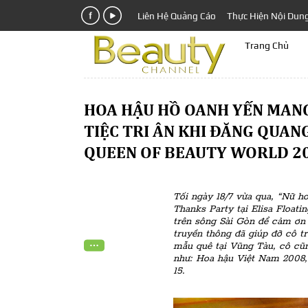
Liên Hệ Quảng Cáo
Thực Hiện Nội Dun
Trang Chủ
HOA HẬU HỒ OANH YẾN MANG
TIỆC TRI ÂN KHI ĐĂNG QUAN
QUEEN OF BEAUTY WORLD 2
Tối ngày 18/7 vừa qua, “Nữ
Thanks Party tại Elisa Floati
trên sông Sài Gòn để cảm ơn
truyền thông đã giúp đỡ cô tr
mẫu quê tại Vũng Tàu, cô cũn
như: Hoa hậu Việt Nam 2008, 
15.