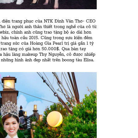
n diện trang phục của NTK Đinh Văn Thơ- CEO
 là người anh thân thiết trong nghề của cô từ
biz, chính anh cũng trao tặng bộ áo dài hơn
a hậu toàn cầu 2015. Cũng trong sựu kiện đêm
rang sức của Hoàng Gia Pearl trị giá gần 1 tỷ
rao tặng có giá hơn 50.000$. Qua bàn tay
oa hậu làng makeup Thy Nguyễn, cô được nhiếp
 những hình ảnh đẹp nhất trên boong tàu Elisa.