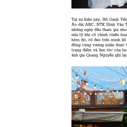
Tại sự kiện này, Hồ Oanh Yế
Áo dài ABC. NTK Đinh Văn Thơ
những ngày đầu tham gia show
nửa tỷ khi cô chinh chiến ho
hôm đó, cô đeo trên mình bộ t
đồng cùng vương miện được t
trang điểm và làm tóc của h
ảnh gia Quang Nguyễn ghi lại