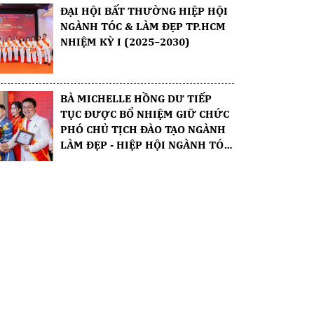
ĐẠI HỘI BẤT THƯỜNG HIỆP HỘI
NGÀNH TÓC & LÀM ĐẸP TP.HCM
NHIỆM KỲ I (2025–2030)
BÀ MICHELLE HỒNG DƯ TIẾP
TỤC ĐƯỢC BỔ NHIỆM GIỮ CHỨC
PHÓ CHỦ TỊCH ĐÀO TẠO NGÀNH
LÀM ĐẸP - HIỆP HỘI NGÀNH TÓC
& LÀM ĐẸP TP.HCM