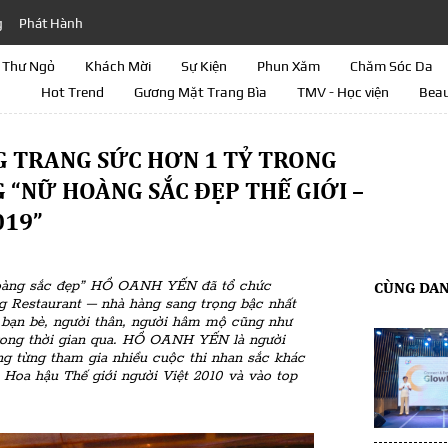
g
Phát Hành
Thư Ngỏ
Khách Mời
Sự Kiện
Phun Xăm
Chăm Sóc Da
Hot Trend
Gương Mặt Trang Bìa
TMV - Học viện
Beau
 TRANG SỨC HƠN 1 TỶ TRONG
G “NỮ HOÀNG SẮC ĐẸP THẾ GIỚI –
019”
 hoàng sắc đẹp” HỒ OANH YẾN đã tổ chức
CÙNG DA
ng Restaurant – nhà hàng sang trọng bậc nhất
 bạn bè, người thân, người hâm mộ cũng như
ong thời gian qua.
HỒ OANH YẾN là người
g từng tham gia nhiều cuộc thi nhan sắc khác
Hoa hậu Thế giới người Việt 2010 và vào top