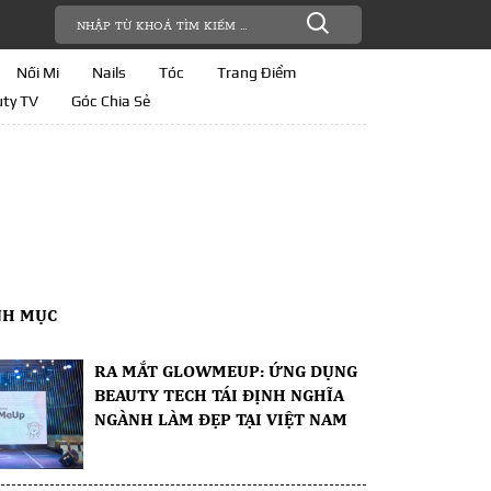
Nối Mi
Nails
Tóc
Trang Điểm
ty TV
Góc Chia Sẻ
NH MỤC
RA MẮT GLOWMEUP: ỨNG DỤNG
BEAUTY TECH TÁI ĐỊNH NGHĨA
NGÀNH LÀM ĐẸP TẠI VIỆT NAM