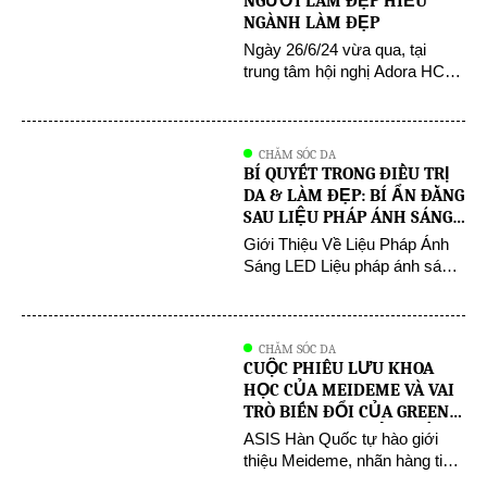
NGƯỜI LÀM ĐẸP HIỂU
sắc đẹp cho cộng đồng Việt
NGÀNH LÀM ĐẸP
Nam. Chủ tịch Trần Văn Lật
Ngày 26/6/24 vừa qua, tại
được đánh giá cao bởi tầm […]
trung tâm hội nghị Adora HCM
đã diễn ra sự kiện “ Người
Làm Đẹp Hiểu Ngành Làm
Đẹp “ do Thanh Thiên và
CHĂM SÓC DA
Phượng Tara tổ chức , quy tụ
BÍ QUYẾT TRONG ĐIỀU TRỊ
hàng trăm chuyên gia , khách
DA & LÀM ĐẸP: BÍ ẨN ĐẰNG
mời và học viên đến từ khắp
SAU LIỆU PHÁP ÁNH SÁNG
nơi trong và ngoài nước. Sự
LED: KHÁM PHÁ BÍ QUYẾT
Giới Thiệu Về Liệu Pháp Ánh
[…]
ĐỂ CÓ LÀN DA RẠNG RỠ
Sáng LED Liệu pháp ánh sáng
LED đã tạo nên một cuộc cách
mạng trong việc chăm sóc da,
thu hút cả ngành công nghiệp
CHĂM SÓC DA
làm đẹp và người tiêu dùng.
CUỘC PHIÊU LƯU KHOA
Phương pháp không xâm lấn
HỌC CỦA MEIDEME VÀ VAI
này sử dụng các bước sóng
TRÒ BIẾN ĐỔI CỦA GREEN
ánh sáng đặc thù để giải quyết
SALVIA TRONG HỘI CHỨNG
ASIS Hàn Quốc tự hào giới
[…]
NGHIỆN CORTICOID
thiệu Meideme, nhãn hàng tiên
phong trong lĩnh vực chăm sóc