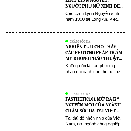
LYNN LYNN NGUYỄN:
tại nhà. Với cam kết về chất
NGƯỜI PHỤ NỮ XINH ĐẸP,
lượng sản phẩm, giá cả […]
TÀI NĂNG VÀ THÀNH ĐẠT
Ceo Lynn Lynn Nguyễn sinh
năm 1990 tại Long An, Việt
Nam. Xuất thân từ gia đình khó
khăn thiếu thốn đã kiến tạo nên
một cô gái với ngoại hình
CHĂM SÓC DA
mảnh mai yếu đuối nhưng nội
NGHIÊN CỨU CHO THẤY
lực đầy nhiệt huyết, quyết tâm
CÁC PHƯƠNG PHÁP THẨM
học tập vượt qua khó khăn,
MỸ KHÔNG PHẪU THUẬT
thách thức mong muốn xây
ĐANG NGÀY CÀNG PHỔ BIẾN
Không còn là các phương
dựng […]
VỚI THẾ HỆ NGÀY NAY
pháp chỉ dành cho thế hệ trước
nữa. Nhiều người có thể nghĩ
rằng các liệu pháp thẩm mỹ lâu
dài chỉ dành cho làn da lão hóa
CHĂM SÓC DA
và việc xử lý các nếp nhăn.
FASTHETIC101 MỞ RA KỶ
Tuy nhiên, một nghiên cứu gần
NGUYÊN MỚI CỦA NGÀNH
đây của SkinSpirit Medical Spa
CHĂM SÓC DA TẠI VIỆT
đã phát hiện ra […]
NAM
Tại thủ đô nhộn nhịp của Việt
Nam, nơi ngành công nghiệp
làm đẹp thường xuyên bị ảnh