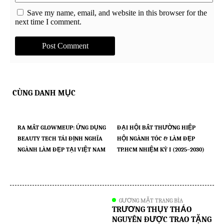
Save my name, email, and website in this browser for the
next time I comment.
CÙNG DANH MỤC
RA MẮT GLOWMEUP: ỨNG DỤNG
ĐẠI HỘI BẤT THƯỜNG HIỆP
BEAUTY TECH TÁI ĐỊNH NGHĨA
HỘI NGÀNH TÓC & LÀM ĐẸP
NGÀNH LÀM ĐẸP TẠI VIỆT NAM
TP.HCM NHIỆM KỲ I (2025–2030)
GƯƠNG MẶT TRANG BÌA
TRƯƠNG THỤY THẢO
NGUYÊN ĐƯỢC TRAO TẶNG