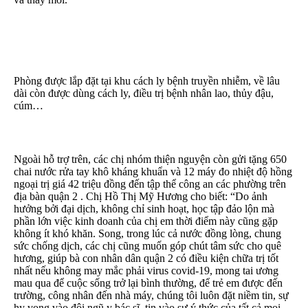
Phòng được lắp đặt tại khu cách ly bệnh truyền nhiễm, về lâu
dài còn được dùng cách ly, điều trị bệnh nhân lao, thủy đậu,
cúm…
Ngoài hỗ trợ trên, các chị nhóm thiện nguyện còn gửi tặng 650
chai nước rửa tay khô kháng khuẩn và 12 máy đo nhiệt độ hồng
ngoại trị giá 42 triệu đồng đến tập thể công an các phường trên
địa bàn quận 2 . Chị Hồ Thị Mỹ Hương cho biết: “Do ảnh
hưởng bởi đại dịch, không chỉ sinh hoạt, học tập đảo lộn mà
phần lớn việc kinh doanh của chị em thời điểm này cũng gặp
không ít khó khăn. Song, trong lúc cả nước đồng lòng, chung
sức chống dịch, các chị cũng muốn góp chút tâm sức cho quê
hương, giúp bà con nhân dân quận 2 có điều kiện chữa trị tốt
nhất nếu không may mắc phải virus covid-19, mong tai ương
mau qua để cuộc sống trở lại bình thường, để trẻ em được đến
trường, công nhân đến nhà máy, chúng tôi luôn đặt niềm tin, sự
hy vọng vào đội ngũ y bác sĩ, tin vào sự ý thức của tất cả mọi