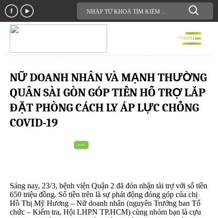
NỮ DOANH NHÂN VÀ MẠNH THƯỜNG
QUÂN SÀI GÒN GÓP TIỀN HỖ TRỢ LẮP
ĐẶT PHÒNG CÁCH LY ÁP LỰC CHỐNG
COVID-19
Sáng nay, 23/3, bệnh viện Quận 2 đã đón nhận tài trợ với số tiền
650 triệu đồng. Số tiền trên là sự phát động đóng góp của chị
Hồ Thị Mỹ Hương – Nữ doanh nhân (nguyên Trưởng ban Tổ
chức – Kiểm tra, Hội LHPN TP.HCM) cùng nhóm bạn là cựu