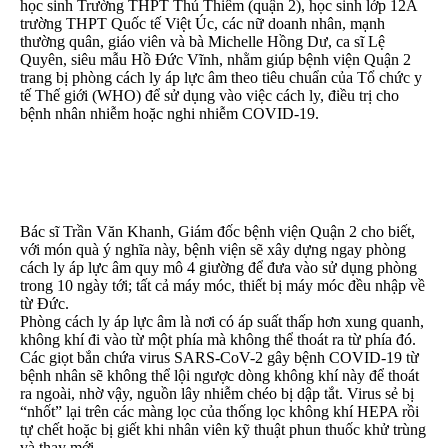
học sinh Trường THPT Thủ Thiêm (quận 2), học sinh lớp 12A
trường THPT Quốc tế Việt Úc, các nữ doanh nhân, mạnh
thường quân, giáo viên và bà Michelle Hồng Dư, ca sĩ Lệ
Quyên, siêu mẫu Hồ Đức Vĩnh, nhằm giúp bệnh viện Quận 2
trang bị phòng cách ly áp lực âm theo tiêu chuẩn của Tổ chức y
tế Thế giới (WHO) để sử dụng vào việc cách ly, điều trị cho
bệnh nhân nhiễm hoặc nghi nhiễm COVID-19.
Bác sĩ Trần Văn Khanh, Giám đốc bệnh viện Quận 2 cho biết,
với món quà ý nghĩa này, bệnh viện sẽ xây dựng ngay phòng
cách ly áp lực âm quy mô 4 giường để đưa vào sử dụng phòng
trong 10 ngày tới; tất cả máy móc, thiết bị máy móc đều nhập về
từ Đức.
Phòng cách ly áp lực âm là nơi có áp suất thấp hơn xung quanh,
không khí đi vào từ một phía mà không thể thoát ra từ phía đó.
Các giọt bắn chứa virus SARS-CoV-2 gây bệnh COVID-19 từ
bệnh nhân sẽ không thể lội ngược dòng không khí này để thoát
ra ngoài, nhờ vậy, nguồn lây nhiễm chéo bị dập tắt. Virus sẻ bị
“nhốt” lại trên các màng lọc của thống lọc không khí HEPA rồi
tự chết hoặc bị giết khi nhân viên kỹ thuật phun thuốc khử trùng
và thay mới.