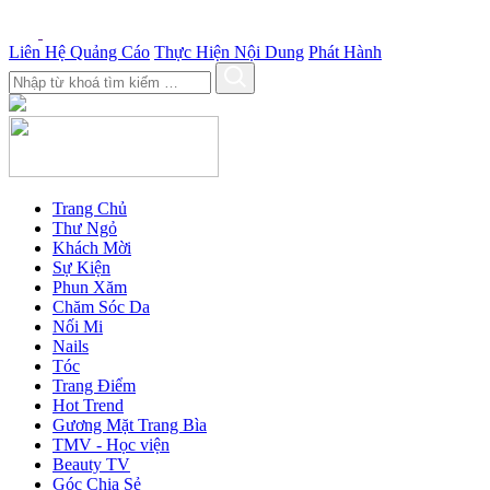
Liên Hệ Quảng Cáo
Thực Hiện Nội Dung
Phát Hành
Trang Chủ
Thư Ngỏ
Khách Mời
Sự Kiện
Phun Xăm
Chăm Sóc Da
Nối Mi
Nails
Tóc
Trang Điểm
Hot Trend
Gương Mặt Trang Bìa
TMV - Học viện
Beauty TV
Góc Chia Sẻ