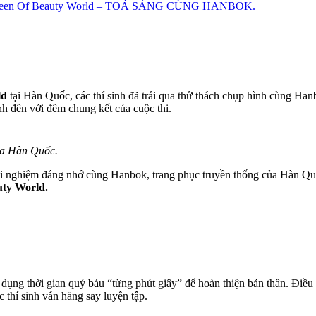
een Of Beauty World – TOẢ SÁNG CÙNG HANBOK.
ld
tại Hàn Quốc, các thí sinh đã trải qua thử thách chụp hình cùng H
nh đên với đêm chung kết của cuộc thi.
của Hàn Quốc.
ải nghiệm đáng nhớ cùng Hanbok, trang phục truyền thống của Hàn Qu
ty World.
tận dụng thời gian quý báu “từng phút giây” để hoàn thiện bản thân. Đi
thí sinh vẫn hăng say luyện tập.