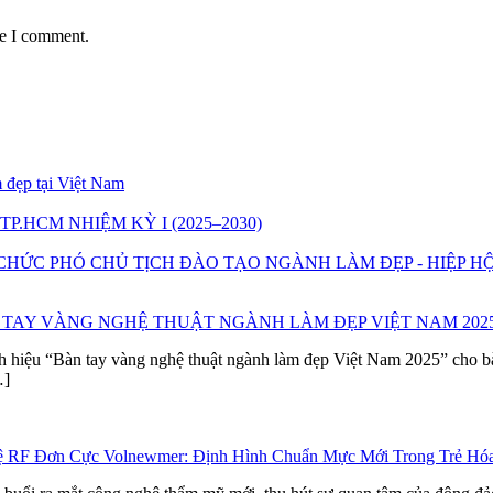
me I comment.
 đẹp tại Việt Nam
P.HCM NHIỆM KỲ I (2025–2030)
CHỨC PHÓ CHỦ TỊCH ĐÀO TẠO NGÀNH LÀM ĐẸP - HIỆP H
AY VÀNG NGHỆ THUẬT NGÀNH LÀM ĐẸP VIỆT NAM 202
h hiệu “Bàn tay vàng nghệ thuật ngành làm đẹp Việt Nam 2025” cho
…]
hệ RF Đơn Cực Volnewmer: Định Hình Chuẩn Mực Mới Trong Trẻ Hó