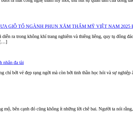
uổi ra mắt công nghệ thẩm mỹ mới, thu hút sự quan tâm của đông đảo c
ĐƯA GIỖ TỔ NGÀNH PHUN XĂM THẨM MỸ VIỆT NAM 2025
n ra trong không khí trang nghiêm và thiêng liêng, quy tụ đông đảo 
 […]
 nhân đa tài
chỉ bởi vẻ đẹp rạng ngời mà còn bởi tinh thần học hỏi và sự nghiệp ấ
bên cạnh đó cũng không ít những lời chê bai. Người ta nói rằng, dân k