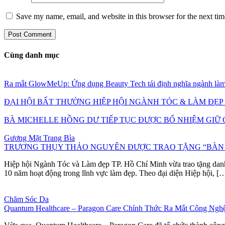
Save my name, email, and website in this browser for the next ti
Cùng danh mục
Ra mắt GlowMeUp: Ứng dụng Beauty Tech tái định nghĩa ngành làm
ĐẠI HỘI BẤT THƯỜNG HIỆP HỘI NGÀNH TÓC & LÀM ĐẸP T
BÀ MICHELLE HỒNG DƯ TIẾP TỤC ĐƯỢC BỔ NHIỆM GIỮ 
Gương Mặt Trang Bìa
TRƯƠNG THỤY THẢO NGUYÊN ĐƯỢC TRAO TẶNG “BÀN T
Hiệp hội Ngành Tóc và Làm đẹp TP. Hồ Chí Minh vừa trao tặng dan
10 năm hoạt động trong lĩnh vực làm đẹp. Theo đại diện Hiệp hội, [
Chăm Sóc Da
Quantum Healthcare – Paragon Care Chính Thức Ra Mắt Công Ng