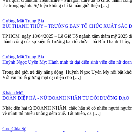
Vừa qua, Quantum Healthcare – Paragon Care đã tổ chức thành công b
tác trong ngành. Sự kiện không chỉ là màn giới thiệu […]
Gương Mặt Trang Bìa
BÙI THANH THỦY – TRƯỞNG BAN TỔ CHỨC XUẤT SẮC 
TP.HCM, ngày 18/04/2025 – Lễ Giỗ Tổ ngành xăm thẩm mỹ 2025 đã diễ
thành công của sự kiện là Trưởng ban tổ chức – bà Bùi Thanh Thủy,
Gương Mặt Trang Bìa
Huỳnh Ngọc Uyển My: Hành trình từ đại diện sinh viên đến nữ doanh
Trong thế giới trẻ đầy năng động, Huỳnh Ngọc Uyển My nổi bật không 
Với vai trò là gương mặt đại diện cho […]
Khách Mời
ĐOÀN DIỆP HÀ - NỮ DOANH NHÂN TU ĐỜI DƯỠNG ĐẠO
Nhắc đến hai từ DOANH NHÂN, chắc hẳn sẽ có nhiều người ngưỡng mộ, 
về mình thì nhiều không đếm xuể. Tất nhiên, đã […]
Góc Chia Sẻ