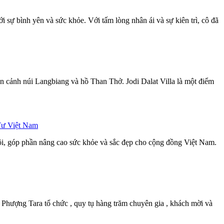
 sự bình yên và sức khỏe. Với tấm lòng nhân ái và sự kiên trì, cô đã
àn cảnh núi Langbiang và hồ Than Thở. Jodi Dalat Villa là một điểm
Tư Việt Nam
dội, góp phần nâng cao sức khỏe và sắc đẹp cho cộng đồng Việt Nam.
hượng Tara tổ chức , quy tụ hàng trăm chuyên gia , khách mời và