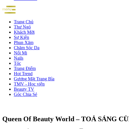
Trang Chủ
Thư Ngỏ
Khách Mời
Sự Kiện
Phun Xăm
Chăm Sóc Da
Nối Mi
Nails
Tóc
Trang Điểm
Hot Trend
Gương Mặt Trang Bìa
TMV - Học viện
Beauty TV
Góc Chia Sẻ
Queen Of Beauty World – TOẢ SÁNG 