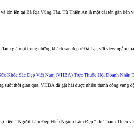
à lớn lên tại Bà Rịa Vũng Tàu. Từ Thiền An là một cái tên gắn liền với
ợc đánh giá một trong những khách sạn đẹp ở Đà Lạt, với view ngắm to
 Sức Khỏe Sắc Đẹp Việt Nam (VHBA) Trực Thuộc Hội Doanh Nhân 
rong suốt thời gian qua, VHBA đã gặt hái được nhiều thành công vang 
a sự kiện “ Người Làm Đẹp Hiểu Ngành Làm Đẹp “ do Thanh Thiên và P