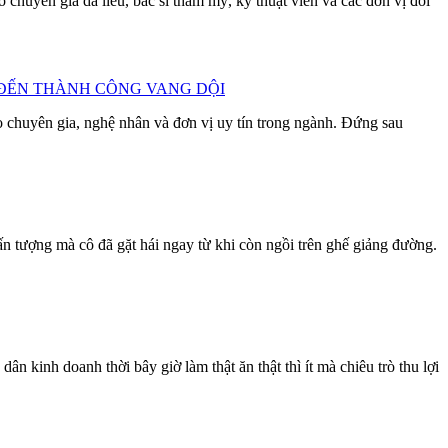
huyên gia da liễu, bác sĩ thẩm mỹ, kỹ thuật viên và các đơn vị đối
 ĐẾN THÀNH CÔNG VANG DỘI
chuyên gia, nghệ nhân và đơn vị uy tín trong ngành. Đứng sau
n tượng mà cô đã gặt hái ngay từ khi còn ngồi trên ghế giảng đường.
inh doanh thời bây giờ làm thật ăn thật thì ít mà chiêu trò thu lợi