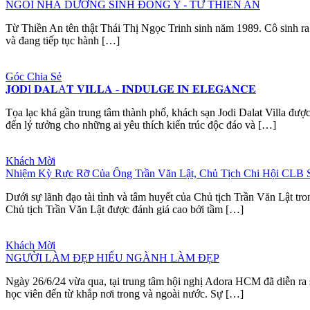
NGÔI NHÀ DƯỠNG SINH ĐÔNG Y - TỪ THIỀN AN
Từ Thiền An tên thật Thái Thị Ngọc Trinh sinh năm 1989. Cô sinh ra v
và đang tiếp tục hành […]
Góc Chia Sẻ
𝐉𝐎𝐃I 𝐃𝐀𝐋A𝐓 𝐕𝐈𝐋𝐋𝐀 - 𝐈𝐍𝐃𝐔𝐋𝐆𝐄 𝐈𝐍 𝐄𝐋𝐄𝐆𝐀𝐍𝐂𝐄
Tọa lạc khá gần trung tâm thành phố, khách sạn Jodi Dalat Villa đư
đến lý tưởng cho những ai yêu thích kiến trúc độc đáo và […]
Khách Mời
Nhiệm Kỳ Rực Rỡ Của Ông Trần Văn Lật, Chủ Tịch Chi Hội CLB
Dưới sự lãnh đạo tài tình và tâm huyết của Chủ tịch Trần Văn Lật t
Chủ tịch Trần Văn Lật được đánh giá cao bởi tầm […]
Khách Mời
NGƯỜI LÀM ĐẸP HIỂU NGÀNH LÀM ĐẸP
Ngày 26/6/24 vừa qua, tại trung tâm hội nghị Adora HCM đã diễn r
học viên đến từ khắp nơi trong và ngoài nước. Sự […]