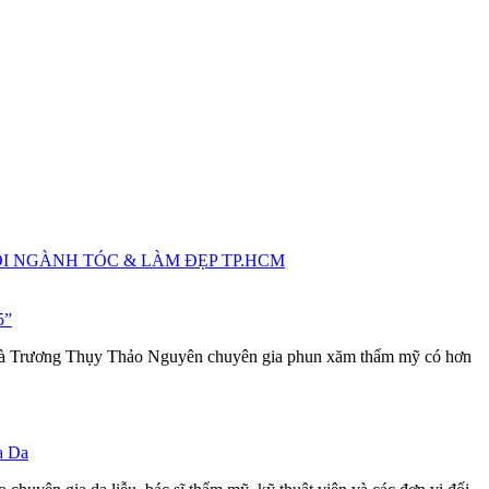
ỘI NGÀNH TÓC & LÀM ĐẸP TP.HCM
5”
 bà Trương Thụy Thảo Nguyên chuyên gia phun xăm thẩm mỹ có hơn
a Da