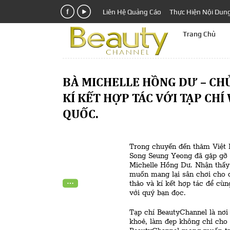
Liên Hệ Quảng Cáo
Thực Hiện Nội Dun
Trang Chủ
BÀ MICHELLE HỒNG DƯ – CH
KÍ KẾT HỢP TÁC VỚI TẠP CH
QUỐC.
Trong chuyến đến thăm Việt 
Song Seung Yeong đã gặp gỡ 
Michelle Hồng Dư. Nhận thấy 
muốn mang lại sân chơi cho c
thảo và kí kết hợp tác để cù
với quý bạn đọc.
Tạp chí BeautyChannel là nơi
khoẻ, làm đẹp không chỉ cho 