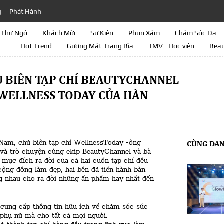
g
Phát Hành
Thư Ngỏ
Khách Mời
Sự Kiện
Phun Xăm
Chăm Sóc Da
Hot Trend
Gương Mặt Trang Bìa
TMV - Học viện
Beau
Ủ BIÊN TẠP CHÍ BEAUTYCHANNEL
Í WELLNESS TODAY CỦA HÀN
Nam, chủ biên tạp chí WellnessToday -ông
CÙNG DA
và trò chuyện cùng ekip BeautyChannel và bà
mục đích ra đời của cả hai cuốn tạp chí đều
ộng đồng làm đẹp, hai bên đã tiến hành bàn
ng nhau cho ra đời những ấn phẩm hay nhất đến
 cung cấp thông tin hữu ích về chăm sóc sức
phụ nữ mà cho tất cả mọi người.