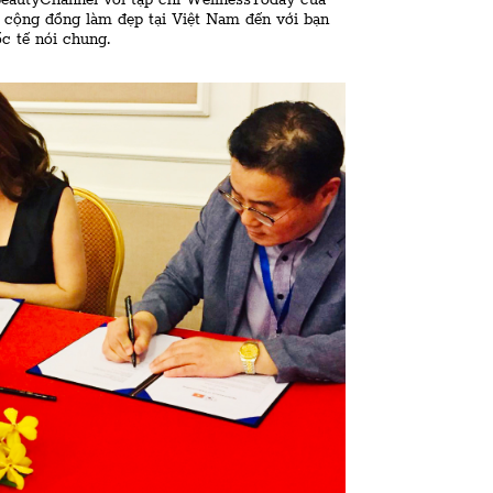
BeautyChannel với tạp chí WellnessToday của
cộng đồng làm đẹp tại Việt Nam đến với bạn
c tế nói chung.