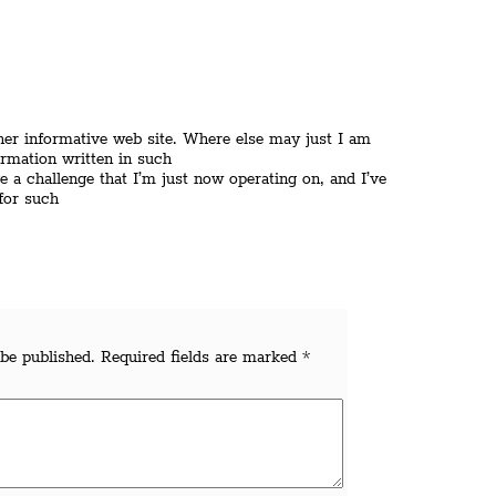
her informative web site. Where else may just I am
ormation written in such
e a challenge that I’m just now operating on, and I’ve
for such
be published.
Required fields are marked
*