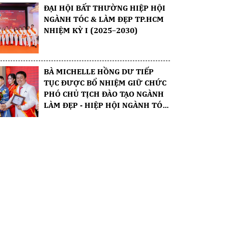
ĐẠI HỘI BẤT THƯỜNG HIỆP HỘI
NGÀNH TÓC & LÀM ĐẸP TP.HCM
NHIỆM KỲ I (2025–2030)
BÀ MICHELLE HỒNG DƯ TIẾP
TỤC ĐƯỢC BỔ NHIỆM GIỮ CHỨC
PHÓ CHỦ TỊCH ĐÀO TẠO NGÀNH
LÀM ĐẸP - HIỆP HỘI NGÀNH TÓC
& LÀM ĐẸP TP.HCM