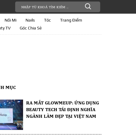
Nối Mi
Nails
Tóc
Trang Điểm
ty TV
Góc Chia Sẻ
NH MỤC
RA MẮT GLOWMEUP: ỨNG DỤNG
BEAUTY TECH TÁI ĐỊNH NGHĨA
NGÀNH LÀM ĐẸP TẠI VIỆT NAM