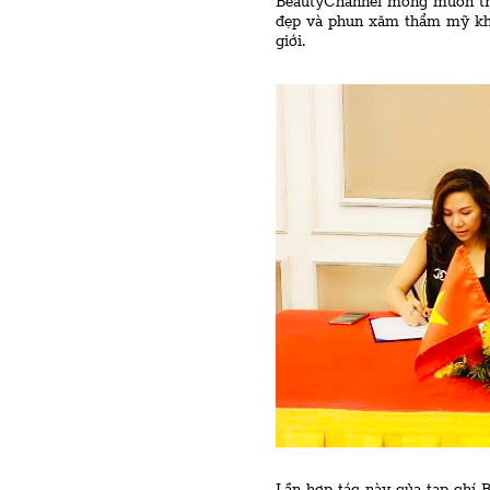
BeautyChannel mong muốn trở
đẹp và phun xăm thẩm mỹ khô
giới.